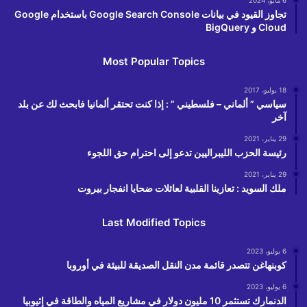
تجاوز القيود في بيانات Google Search Console باستخدام Google
Cloud و BigQuery
Most Popular Topics
18 يوليو، 2017
سياسي ” ألماني – فلسطيني ” : إذا كنت تحتقر ألمانيا فابحث لك عن بلد
آخر
29 يناير، 2021
رئيسة الحزب الليبراليين تدعو إلى احترام حق اللجوء
29 يناير، 2021
ملك السويد : تعازينا القلبية لعائلات ضحايا انفجار بيروت
Last Modified Topics
6 يوليو، 2023
كوبنهاغن تتصدر قائمة مدن النقل الصديقة للبيئة في أوروبا
6 يوليو، 2023
الدنمارك تستثمر 10 مليون دولار في مشاريع المياه والطاقة في إثيوبيا