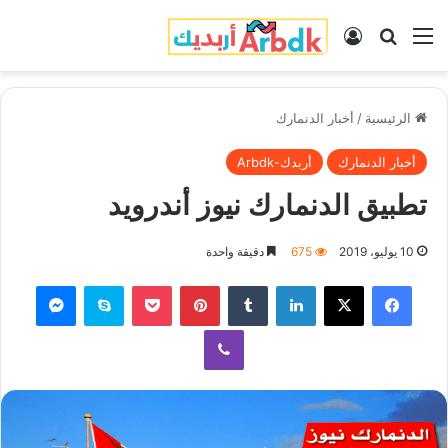
القائمة
بحث عن
تسجيل الدخول
الرئيسية
/
أخبار الدنمارك
أخبار الدنمارك
أربدك-Arbdk
تطبيق الدنمارك نيوز أندرويد
10 يوليو، 2019
675
دقيقة واحدة
فيسبوك
‫X
لينكدإن
‏Tumblr
بينتيريست
‫Pocket
سكايب
ماسنجر
ڤايبر