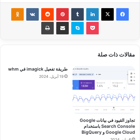
فيسبوك
‫X
لينكدإن
‏Tumblr
بينتيريست
‏Reddit
‏VKontakte
Odnoklassniki
‫Pocket
سكايب
مشاركة عبر البريد
طباعة
مقالات ذات صلة
طريقة تفعيل imagick في whm
19 أبريل، 2024
تجاوز القيود في بيانات Google
Search Console باستخدام
Google Cloud و BigQuery
6 مايو، 2024