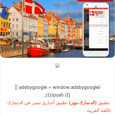
(adsbygoogle = window.adsbygoogle ||
[]).push({});
تطبيق
(الدنمارك نيوز)
تطبيق أخباري مميز في الدنمارك
باللغة العربية