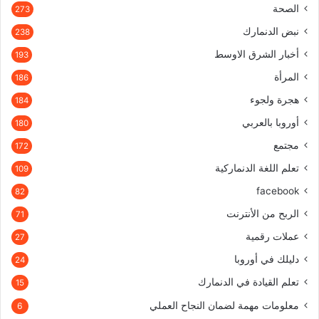
الصحة
273
نبض الدنمارك
238
أخبار الشرق الاوسط
193
المرأة
186
هجرة ولجوء
184
أوروبا بالعربي
180
مجتمع
172
تعلم اللغة الدنماركية
109
facebook
82
الربح من الأنترنت
71
عملات رقمية
27
دليلك في أوروبا
24
تعلم القيادة في الدنمارك
15
معلومات مهمة لضمان النجاح العملي
6