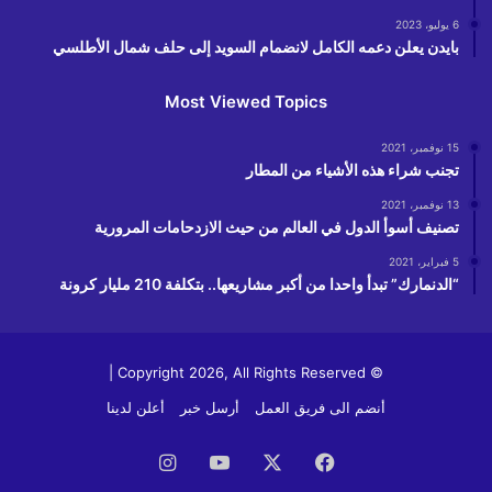
6 يوليو، 2023
بايدن يعلن دعمه الكامل لانضمام السويد إلى حلف شمال الأطلسي
Most Viewed Topics
15 نوفمبر، 2021
تجنب شراء هذه الأشياء من المطار
13 نوفمبر، 2021
تصنيف أسوأ الدول في العالم من حيث الازدحامات المرورية
5 فبراير، 2021
“الدنمارك” تبدأ واحدا من أكبر مشاريعها.. بتكلفة 210 مليار كرونة
© Copyright 2026, All Rights Reserved |
أنضم الى فريق العمل
أرسل خبر
أعلن لدينا
فيسبوك
‫X
‫YouTube
انستقرام