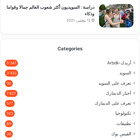
دراسة : السويديون أكثر شعوب العالم جمالا وقواما
وذكاء
12 نوفمبر، 2021
Categories
أربدك-Arbdk
5٬347
السويد
3٬433
تعرف على السويد
50
أخبار الدنمارك
1٬827
تعرف على الدنمارك
577
تكنولوجيا
503
تطبيقات
85
الفيس بوك
35