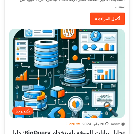
بنية…
أكمل القراءة »
تكنولوجيا
Adam
20 مايو، 2024
1٬220
تحليل بيانات الموقع باستخدام BigQuery: دليل