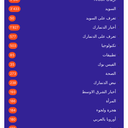
السويد
3٬433
تعرف على السويد
50
أخبار الدنمارك
1٬827
تعرف على الدنمارك
577
تكنولوجيا
503
تطبيقات
85
الفيس بوك
35
الصحة
273
نبض الدنمارك
238
أخبار الشرق الاوسط
193
المرأة
186
هجرة ولجوء
184
أوروبا بالعربي
180