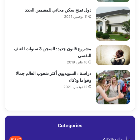
دول تمنح سكن مجاني للمقيمين الجدد
11 نوفمبر، 2021
مشروع قانون جديد: السجن 3 سنوات للعنف
النفسي
16 يناير، 2019
دراسة : السويديون أكثر شعوب العالم جمالا
وقواما وذكاء
12 نوفمبر، 2021
Categories
أربدك-Arbdk
5٬347