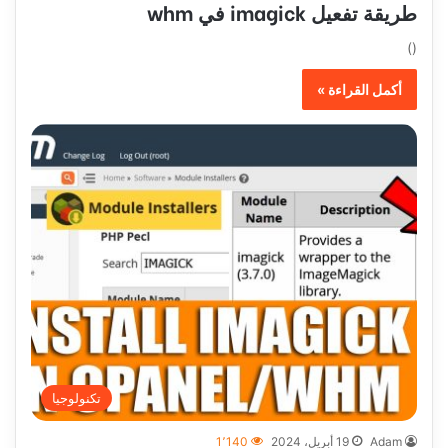
طريقة تفعيل imagick في whm
()
أكمل القراءة »
تكنولوجيا
Adam
19 أبريل، 2024
1٬140