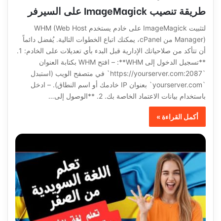
طريقة تنصيب ImageMagick على السيرفر
لتثبيت ImageMagick على خادم يستخدم WHM (Web Host
Manager) من cPanel، يمكنك اتباع الخطوات التالية. يُفضل دائماً
أن تتأكد من صلاحياتك الإدارية قبل البدء بأي تعديلات على الخادم: 1.
**تسجيل الدخول إلى WHM**: – افتح WHM بكتابة العنوان
`https://yourserver.com:2087` في متصفح الويب (استبدل
`yourserver.com` بعنوان IP خادمك أو اسم النطاق). – ادخل
باستخدام بيانات الاعتماد الخاصة بك. 2. **الوصول إلى…
أكمل القراءة »