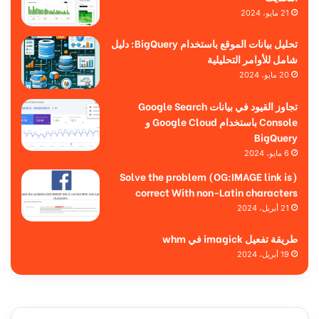
21 مايو، 2024
تحليل بيانات الموقع باستخدام BigQuery: دليل
شامل للأوامر التحليلية
20 مايو، 2024
تجاوز القيود في بيانات Google Search
Console باستخدام Google Cloud و
BigQuery
6 مايو، 2024
(Solve the problem (OG:IMAGE link is
correct With non-Latin characters
21 أبريل، 2024
طريقة تفعيل imagick في whm
19 أبريل، 2024