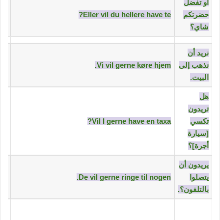
‫أو تفضل
حضرتكم
Eller vil du hellere have te?
شاي؟‬
‫نريد أن
نذهب إلى
Vi vil gerne køre hjem.
البيت.‬
‫هل
تريدون
تكسي
Vil I gerne have en taxa?
[سيارة
أجرة]؟‬
‫يريدون أن
يتصلوا
De vil gerne ringe til nogen.
بالتلفون؟.‬