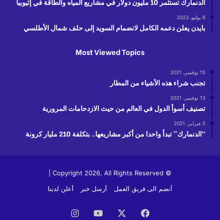
الدنمارك تستثمر 10 مليون دولار في مشاريع المياه والطاقة في إثيوبيا
6 يوليو، 2023
بايدن يعلن دعمه الكامل لانضمام السويد إلى حلف شمال الأطلسي
Most Viewed Topics
15 نوفمبر، 2021
تجنب شراء هذه الأشياء من المطار
13 نوفمبر، 2021
تصنيف أسوأ الدول في العالم من حيث الازدحامات المرورية
5 فبراير، 2021
“الدنمارك” تبدأ واحدا من أكبر مشاريعها.. بتكلفة 210 مليار كرونة
© Copyright 2026, All Rights Reserved |
أنضم الى فريق العمل
أرسل خبر
أعلن لدينا
فيسبوك
‫X
‫YouTube
انستقرام