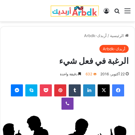
القائمة
بحث عن
تسجيل الدخول
الرئيسية
/
أربدك-Arbdk
أربدك-Arbdk
الرغبة في فعل شيء‬
22 أكتوبر، 2016
632
دقيقة واحدة
فيسبوك
‫X
لينكدإن
‏Tumblr
بينتيريست
‫Pocket
سكايب
ماسنجر
ڤايبر