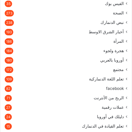
الفيس بوك
35
الصحة
273
نبض الدنمارك
238
أخبار الشرق الاوسط
193
المرأة
186
هجرة ولجوء
184
أوروبا بالعربي
180
مجتمع
172
تعلم اللغة الدنماركية
109
facebook
82
الربح من الأنترنت
71
عملات رقمية
27
دليلك في أوروبا
24
تعلم القيادة في الدنمارك
15