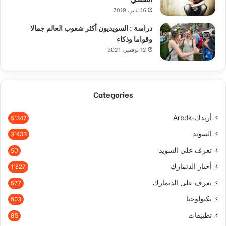
16 يناير، 2019
دراسة : السويديون أكثر شعوب العالم جمالا
وقواما وذكاء
12 نوفمبر، 2021
Categories
أربدك-Arbdk
5٬347
السويد
3٬433
تعرف على السويد
50
أخبار الدنمارك
1٬827
تعرف على الدنمارك
577
تكنولوجيا
503
تطبيقات
85