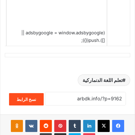
(adsbygoogle = window.adsbygoogle ||
[]).push({});
تعلم اللغة الدنماركية
نسخ الرابط
فيسبوك
‫X
لينكدإن
‏Tumblr
بينتيريست
‏Reddit
‏VKontakte
Odnoklassniki
‫Pocket
سكايب
مشاركة عبر البريد
طباعة