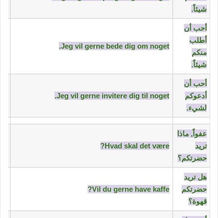
شيئاً.‬
‫أحب أن
أطلب
Jeg vil gerne bede dig om noget.
منكم
شيئاً.‬
‫أحب أن
أدعوكم
Jeg vil gerne invitere dig til noget.
لشيء.‬
‫عفواً, ماذا
تريد
Hvad skal det være?
حضرتكم؟‬
‫هل تريد
حضرتكم
Vil du gerne have kaffe?
قهوة؟‬