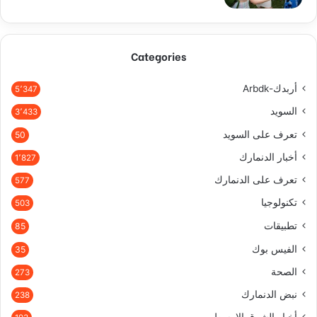
Categories
أربدك-Arbdk
5٬347
السويد
3٬433
تعرف على السويد
50
أخبار الدنمارك
1٬827
تعرف على الدنمارك
577
تكنولوجيا
503
تطبيقات
85
الفيس بوك
35
الصحة
273
نبض الدنمارك
238
أخبار الشرق الاوسط