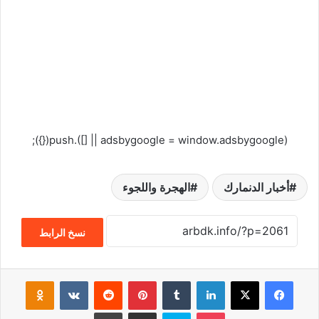
(adsbygoogle = window.adsbygoogle || []).push({});
أخبار الدنمارك
الهجرة واللجوء
نسخ الرابط
فيسبوك
‫X
لينكدإن
‏Tumblr
بينتيريست
‏Reddit
‏VKontakte
Odnoklassniki
‫Pocket
سكايب
مشاركة عبر البريد
طباعة