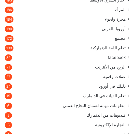
193
المرأة
186
هجرة ولجوء
184
أوروبا بالعربي
180
مجتمع
172
تعلم اللغة الدنماركية
109
facebook
82
الربح من الأنترنت
71
عملات رقمية
27
دليلك في أوروبا
24
تعلم القيادة في الدنمارك
15
معلومات مهمة لضمان النجاح العملي
6
فيديوهات من الدنمارك
3
التجارة الإلكترونية
3