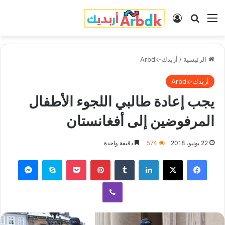
القائمة
بحث عن
تسجيل الدخول
الرئيسية
/
أربدك-Arbdk
أربدك-Arbdk
يجب إعادة طالبي اللجوء الأطفال
المرفوضين إلى أفغانستان
22 يونيو، 2018
574
دقيقة واحدة
فيسبوك
‫X
لينكدإن
‏Tumblr
بينتيريست
‫Pocket
سكايب
ماسنجر
ڤايبر