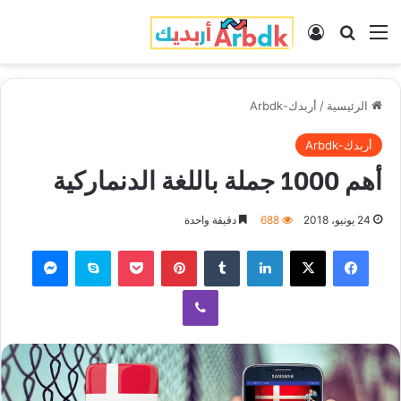
القائمة
بحث عن
تسجيل الدخول
الرئيسية
/
أربدك-Arbdk
أربدك-Arbdk
أهم 1000 جملة باللغة الدنماركية
24 يونيو، 2018
688
دقيقة واحدة
فيسبوك
‫X
لينكدإن
‏Tumblr
بينتيريست
‫Pocket
سكايب
ماسنجر
ڤايبر