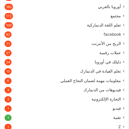
أوروبا بالعربي
180
مجتمع
172
تعلم اللغة الدنماركية
109
facebook
82
الربح من الأنترنت
71
عملات رقمية
27
دليلك في أوروبا
24
تعلم القيادة في الدنمارك
15
معلومات مهمة لضمان النجاح العملي
6
فيديوهات من الدنمارك
3
التجارة الإلكترونية
3
فيديو
1
تقنية
1
Z
1