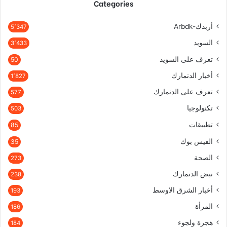
Categories
أربدك-Arbdk
5٬347
السويد
3٬433
تعرف على السويد
50
أخبار الدنمارك
1٬827
تعرف على الدنمارك
577
تكنولوجيا
503
تطبيقات
85
الفيس بوك
35
الصحة
273
نبض الدنمارك
238
أخبار الشرق الاوسط
193
المرأة
186
هجرة ولجوء
184