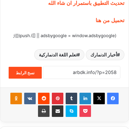
تحديث التطبيق باستمرار ان شاء الله
تحميل من هنا
(adsbygoogle = window.adsbygoogle || []).push({});
أخبار الدنمارك
تعلم اللغة الدنماركية
نسخ الرابط
فيسبوك
‫X
لينكدإن
‏Tumblr
بينتيريست
‏Reddit
‏VKontakte
Odnoklassniki
‫Pocket
سكايب
مشاركة عبر البريد
طباعة