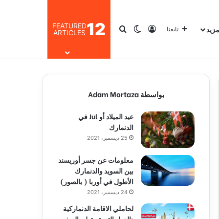
12
FEATURED
مزيد
تسجيل الدخول
بحث عن
الوضع المظلم
تابعنا
ARTICLES
بواسطة Adam Mortaza
عيد الميلاد أو Jul في
الدنمارك
25 ديسمبر، 2021
معلومات عن جسر أوريسند
بين السويد والدنمارك
الأطول في أوربا ( بالصور)
24 ديسمبر، 2021
لحاملي الاقامة الدنماركية
:الدول التي تستطيع السفر