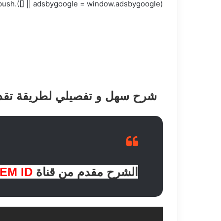
(adsbygoogle = window.adsbygoogle || []).push({});
شرح سهل و تفصيلي لطريقة تقد
الشرح مقدم من قناة
NEM ID بالع