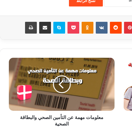
نسخ الرابط
بينتيريست
‏Reddit
‏VKontakte
Odnoklassniki
‫Pocket
سكايب
مشاركة عبر البريد
طباعة
م
ع
ل
و
م
ا
ت
م
ه
معلومات مهمة عن التأمين الصحي والبطاقة
م
الصحية
ة
ع