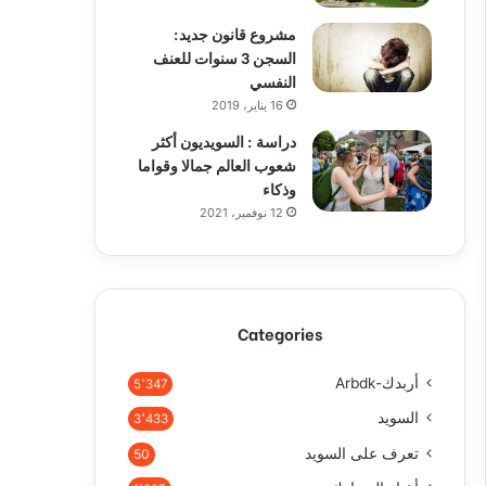
مشروع قانون جديد:
السجن 3 سنوات للعنف
النفسي
16 يناير، 2019
دراسة : السويديون أكثر
شعوب العالم جمالا وقواما
وذكاء
12 نوفمبر، 2021
Categories
أربدك-Arbdk
5٬347
السويد
3٬433
تعرف على السويد
50