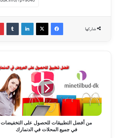
فيسبوك
‫X
لينكدإن
‏Tumblr
شاركها
م
ن
أ
ف
ض
ل
ا
ل
ت
من أفضل التطبيقات للحصول على التخفيضات
ط
في جميع المحلات في الدنمارك
ب
ي