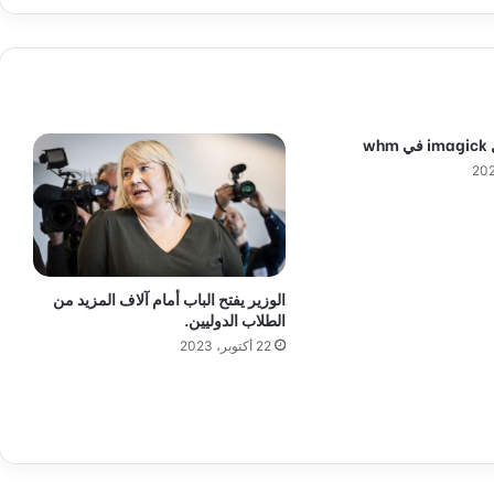
ن
ا
ل
ت
أ
م
wh
ي
ن
ا
ل
ص
ح
ي
الوزير يفتح الباب أمام آلاف المزيد من
و
الطلاب الدوليين.
ا
22 أكتوبر، 2023
ل
ب
ط
ا
ق
ة