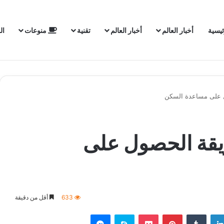
ئيسية
أخبار العالم
أخبار العالم
تقنية
منوعات
ال
على مساعدة السكن
ة الحصول على
633
أقل من دقيقة
لينكدإن
‏Tumblr
بينتيريست
‫Pocket
سكايب
ماسنجر