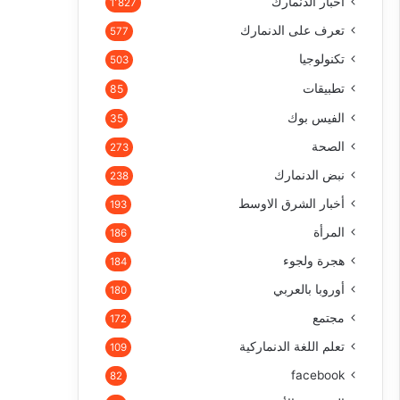
أخبار الدنمارك
1٬827
تعرف على الدنمارك
577
تكنولوجيا
503
تطبيقات
85
الفيس بوك
35
الصحة
273
نبض الدنمارك
238
أخبار الشرق الاوسط
193
المرأة
186
هجرة ولجوء
184
أوروبا بالعربي
180
مجتمع
172
تعلم اللغة الدنماركية
109
facebook
82