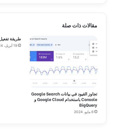
ق
ا
ت
ل
مقالات ذات صلة
ل
ح
طريقة تفعيل imagick في m
ص
19 أبريل، 2024
و
ل
ع
ل
ى
ا
ل
ت
تجاوز القيود في بيانات Google Search
خ
Console باستخدام Google Cloud و
ف
BigQuery
ي
6 مايو، 2024
ض
ا
ت