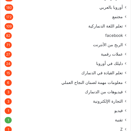
أوروبا بالعربي
180
مجتمع
172
تعلم اللغة الدنماركية
109
facebook
82
الربح من الأنترنت
71
عملات رقمية
27
دليلك في أوروبا
24
تعلم القيادة في الدنمارك
15
معلومات مهمة لضمان النجاح العملي
6
فيديوهات من الدنمارك
3
التجارة الإلكترونية
3
فيديو
1
تقنية
1
Z
1