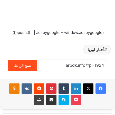
(adsbygoogle = window.adsbygoogle || []).push({});
أخبار اوربا
نسخ الرابط
فيسبوك
‫X
لينكدإن
‏Tumblr
بينتيريست
‏Reddit
‏VKontakte
Odnoklassniki
‫Pocket
سكايب
مشاركة عبر البريد
طباعة