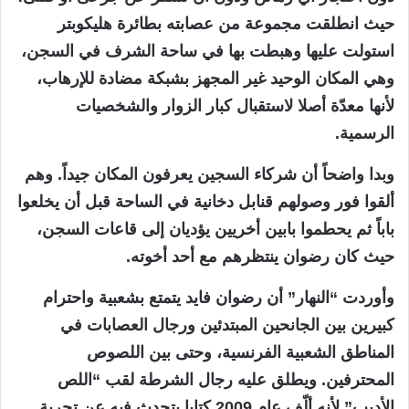
حيث انطلقت مجموعة من عصابته بطائرة هليكوبتر
استولت عليها وهبطت بها في ساحة الشرف في السجن،
وهي المكان الوحيد غير المجهز بشبكة مضادة للإرهاب،
لأنها معدّة أصلا لاستقبال كبار الزوار والشخصيات
الرسمية.
وبدا واضحاً أن شركاء السجين يعرفون المكان جيداً. وهم
ألقوا فور وصولهم قنابل دخانية في الساحة قبل أن يخلعوا
باباً ثم يحطموا بابين أخريين يؤديان إلى قاعات السجن،
حيث كان رضوان ينتظرهم مع أحد أخوته.
وأوردت “النهار” أن رضوان فايد يتمتع بشعبية واحترام
كبيرين بين الجانحين المبتدئين ورجال العصابات في
المناطق الشعبية الفرنسية، وحتى بين اللصوص
المحترفين. ويطلق عليه رجال الشرطة لقب “اللص
الأديب” لأنه ألّف عام 2009 كتابا يتحدث فيه عن تجربة