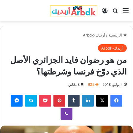
القائمة
بحث عن
تسجيل الدخول
الرئيسية
/
أربدك-Arbdk
أربدك-Arbdk
من هو رضوان فايد الجزائري الأصل
الذي دوّخ فرنسا وشرطتها؟
4 يوليو، 2018
632
3 دقائق
فيسبوك
‫X
لينكدإن
‏Tumblr
بينتيريست
‫Pocket
سكايب
ماسنجر
ڤايبر