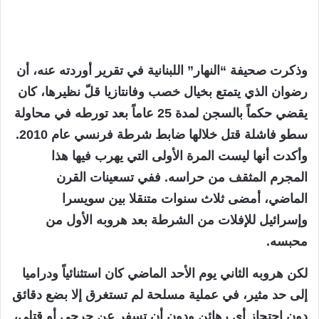
وذكرت صحيفة “النهار” اللبنانية في تقرير أوردته عنه، أن
رضوان الذي يتمتع بخيال خصب وفانتازيا قلّ نظيرها، كان
يقضي حكماً بالسجن لمدة 25 عاماً بعد تورطه في محاولة
سطو فاشلة قتل خلالها ضابط شرطة فرنسي عام 2010.
وأكدت أنها ليست المرة الأولى التي يهرب فيها هذا
المجرم المثقف من حراسه. ففي تسعينات القرن
الماضي، أمضى ثلاث سنوات متنقلا بين سويسرا
وإسرائيل للإفلات من الشرطة بعد هروبه الأول من
محبسه.
لكن هروبه الثاني يوم الأحد الماضي كان استثنائياً ودراميا
إلى حد مثير، في عملية مسلحة لم تستغرق إلا بضع دقائق
دون احتجاز أي رهائن ودون أن تسفر عن جرحى أو قتلى،