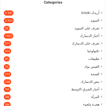
Categories
أربدك-Arbdk
5٬347
السويد
3٬433
تعرف على السويد
50
أخبار الدنمارك
1٬827
تعرف على الدنمارك
577
تكنولوجيا
503
تطبيقات
85
الفيس بوك
35
الصحة
273
نبض الدنمارك
238
أخبار الشرق الاوسط
193
المرأة
186
هجرة ولجوء
184