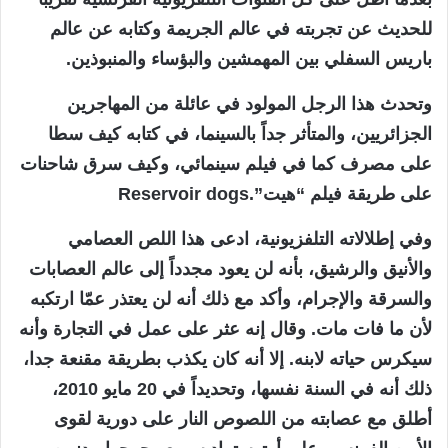
للحديث عن تجربته في عالم الجريمة وكتابه عن عالم
باريس السفلي بين المهمشين والبؤساء والمنبوذين.
وتحدث هذا الرجل المولود في عائلة من المهاجرين
الجزائريين، والمتأثر جداً بالسينما، في كتابه كيف سطا
على مصرف كما في فيلم سينمائي، وكيف سرق شاحنات
على طريقة فيلم “هيت”.Reservoir dogs
وفي إطلالاته التلفزيونية، ادعى هذا اللص العصامي
والأنيق والرشيق، بأنه لن يعود مجدداً إلى عالم العصابات
والسرقة والإجرام، وأكد مع ذلك أنه لن يعتذر عمّا ارتكبه
لأن ما فات مات. وقال إنه عثر على عمل في التجارة وأنه
سيكرس حياته لابنه. إلا أنه كان يكذب بطريقة مقنعة جدا،
ذلك أنه في السنة نفسها، وتحديداً في 20 مايو 2010،
أطلق مع عصابته من اللصوص النار على دورية لقوى