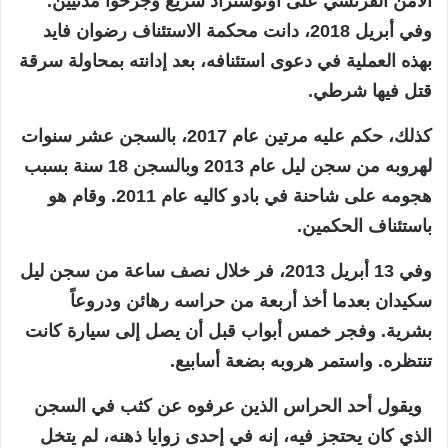
الأمن الفرنسي على أوتوستراد سريع وجرحوا مدنيين.
وفي أبريل 2018، دانت محكمة الاستئناف رضوان فايد
بهذه العملية في دعوى استئنافه، بعد إدانته بمحاولة سرقة
قتل فيها شرطي.
كذلك، حكم عليه مرتين عام 2017، بالسجن عشر سنوات
لهروبه من سجن ليل عام 2013 وبالسجن 18 سنة بسبب
هجومه على شاحنة في بادو كاليه عام 2011. وقام هو
باستئناف الحكمين.
وفي 13 أبريل 2013، فر خلال نصف ساعة من سجن ليل
سكيدان بعدما أخذ أربعة من حراسه رهائن ودروعاً
بشرية. وفجر خمس أبواب قبل أن يصل إلى سيارة كانت
تنتظره. واستمر هروبه بضعة أسابيع.
ويقول أحد الحراس الذين عرفوه عن كثب في السجن
الذي كان يحتجز فيه، إنه في إحدى زوايا ذهنه، لم يتخل