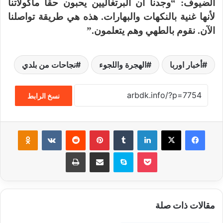
الضيوف: “وجدنا أن البرتغاليين يحبون حقاً مأكولاتنا
لأنها غنية بالنكهات والبهارات. هذه هي طريقة تواصلنا
الآن. نقوم بالطهي وهم يتعلمون.”
أخبار اوربا
الهجرة واللجوء
نجاحات من بلدي
نسخ الرابط
فيسبوك
‫X
لينكدإن
‏Tumblr
بينتيريست
‏Reddit
‏VKontakte
Odnoklassniki
‫Pocket
سكايب
مشاركة عبر البريد
طباعة
مقالات ذات صلة