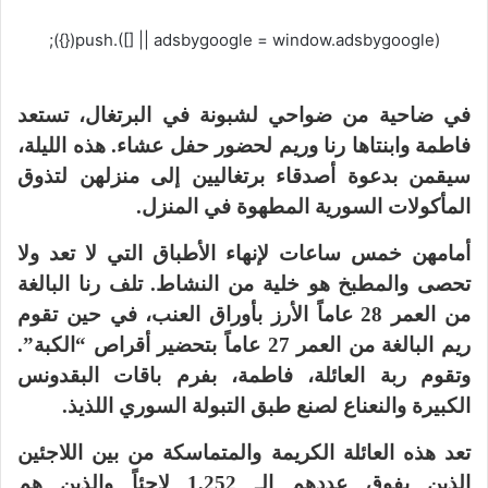
(adsbygoogle = window.adsbygoogle || []).push({});
في ضاحية من ضواحي لشبونة في البرتغال، تستعد
فاطمة وابنتاها رنا وريم لحضور حفل عشاء. هذه الليلة،
سيقمن بدعوة أصدقاء برتغاليين إلى منزلهن لتذوق
المأكولات السورية المطهوة في المنزل.
أمامهن خمس ساعات لإنهاء الأطباق التي لا تعد ولا
تحصى والمطبخ هو خلية من النشاط. تلف رنا البالغة
من العمر 28 عاماً الأرز بأوراق العنب، في حين تقوم
ريم البالغة من العمر 27 عاماً بتحضير أقراص “الكبة”.
وتقوم ربة العائلة، فاطمة، بفرم باقات البقدونس
الكبيرة والنعناع لصنع طبق التبولة السوري اللذيذ.
تعد هذه العائلة الكريمة والمتماسكة من بين اللاجئين
الذين يفوق عددهم الـ 1,252 لاجئاً والذين هم