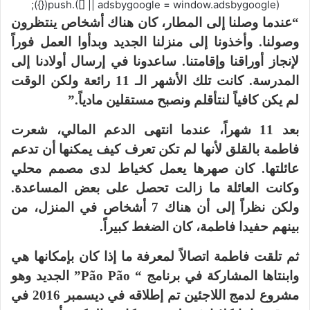
(adsbygoogle = window.adsbygoogle || []).push({});
“عندما وصلنا إلى المطار، كان هناك أشخاص ينتظرون
وصولنا. وأخذونا إلى منزلنا الجديد وبدأوا العمل فوراً
لإنجاز أوراقنا وإقامتنا. ساعدونا في إرسال أولادنا إلى
المدرسة. كانت تلك الأشهر الـ 11 رائعة ولكن الوقت
لم يكن كافياً لنتأقلم ونصبح مستقلين مادياً.”
بعد 11 شهراً، عندما انتهى الدعم المالي، شعرت
فاطمة بالقلق لأنها لم تكن تعرف كيف يمكنها أن تدعم
عائلتها. كان صهرها يعمل كخياط لدى مصمم محلي
وكانت العائلة ما زالت تحصل على بعض المساعدة.
ولكن نظراً إلى أن هناك 7 أشخاص في المنزل، من
بينهم حفيدا فاطمة، كان الضغط كبيراً.
ثم تلقت فاطمة اتصالاً لمعرفة ما إذا كان بإمكانها هي
وابنتاها المشاركة في برنامج “ Pão Pão” الجديد وهو
مشروع لدمج اللاجئين تم إطلاقه في ديسمبر 2016 في