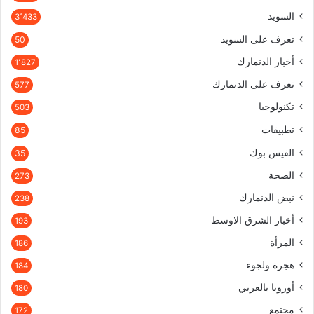
السويد
3٬433
تعرف على السويد
50
أخبار الدنمارك
1٬827
تعرف على الدنمارك
577
تكنولوجيا
503
تطبيقات
85
الفيس بوك
35
الصحة
273
نبض الدنمارك
238
أخبار الشرق الاوسط
193
المرأة
186
هجرة ولجوء
184
أوروبا بالعربي
180
مجتمع
172