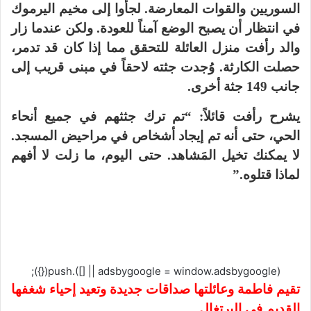
السوريين والقوات المعارضة. لجأوا إلى مخيم اليرموك
في انتظار أن يصبح الوضع آمناً للعودة. ولكن عندما زار
والد رأفت منزل العائلة للتحقق مما إذا كان قد تدمر،
حصلت الكارثة. وُجدت جثته لاحقاً في مبنى قريب إلى
جانب 149 جثة أخرى.
يشرح رأفت قائلاً: “تم ترك جثثهم في جميع أنحاء
الحي، حتى أنه تم إيجاد أشخاص في مراحيض المسجد.
لا يمكنك تخيل المَشاهد. حتى اليوم، ما زلت لا أفهم
لماذا قتلوه.”
(adsbygoogle = window.adsbygoogle || []).push({});
تقيم فاطمة وعائلتها صداقات جديدة وتعيد إحياء شغفها
القديم في البرتغال.