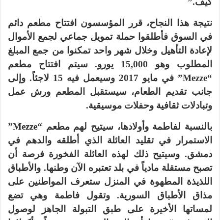
كيف.”
نتيجة هذا النجاح، قرر المؤسسون افتتاح مطعم دائم
في السوق فأطلقوا حملة تمويل جماعي لجمع الأموال
لإعادة التأهيل وخلال شهر واحد تمكنوا من جمع المبلغ
المطلوب وهو 15,000 يورو. سيتم افتتاح مطعم
“Mezze” في مايو 2017 وسيعمل فيه 15 لاجئاً. وإلى
جانب تقديم الطعام، سيستقبل المطعم ورش عمل
وتبادلات ثقافية وحفلات موسيقية.
بالنسبة لفاطمة وأولادها، سيتيح لهم مطعم “Mezze”
الاستمرار في تقليد العائلة الذي أطلقه والدهم في
دمشق. وسيتيح ذلك لهذه العائلة الفخورة فرصة أن
تصبح مستقلة مادياً في بلد تعتبره الآن وطنها. والأطباق
اللذيذة المطهوة في المنزل ستعرف المواطنين على
مذاق الأطباق السورية. وتقول فاطمة وهي تضع
لمساتها الأخيرة على طبق التبولة الجاهز لوصول