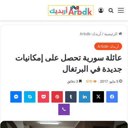
القائمة
بحث عن
تسجيل الدخول
الرئيسية
/
أربدك-Arbdk
أربدك-Arbdk
عائلة سورية تحصل على إمكانيات
جديدة في البرتغال
5 مايو، 2017
570
3 دقائق
فيسبوك
‫X
لينكدإن
‏Tumblr
بينتيريست
‫Pocket
سكايب
ماسنجر
ڤايبر