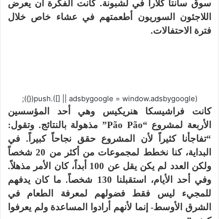
سوق سانتا كلارا في لشبونة. كانت الفكرة أن يعرض
اللاجئون السوريون أطعمتهم في عشاء خاص خلال
فترة الاحتفالات.
(adsbygoogle = window.adsbygoogle || []).push({});
كانت فراشيسكا هنريكيس وهي أحد المؤسسين
الأربعة لمشروع “Pão Pão” مذهولة بالنتائج. وتقول:
“تفاجأنا كثيراً لأن المشروع حقق نجاحاً كبيراً. في
البداية، كنا نخطط لمجموعات من أكثر من 20 شخصاً
ولكن العدد لم يكن يقل عن 100 أبداً، كان الأمر مذهلاً.
وفي أحد الأيام، استقبلنا 130 شخصاً. ما كان يدفهم
للمجيء ليس فقط فضولهم لمعرفة الطعام في
الشرق الأوسط- إنما لأنهم أرادوا المساعدة ولم يعرفوا