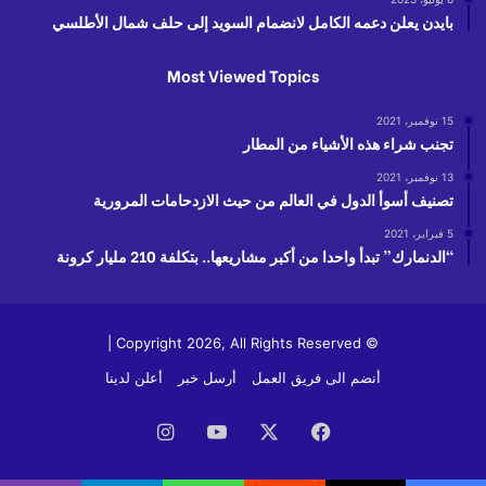
بايدن يعلن دعمه الكامل لانضمام السويد إلى حلف شمال الأطلسي
Most Viewed Topics
15 نوفمبر، 2021
تجنب شراء هذه الأشياء من المطار
13 نوفمبر، 2021
تصنيف أسوأ الدول في العالم من حيث الازدحامات المرورية
5 فبراير، 2021
“الدنمارك” تبدأ واحدا من أكبر مشاريعها.. بتكلفة 210 مليار كرونة
© Copyright 2026, All Rights Reserved |
أنضم الى فريق العمل
أرسل خبر
أعلن لدينا
فيسبوك
‫X
‫YouTube
انستقرام