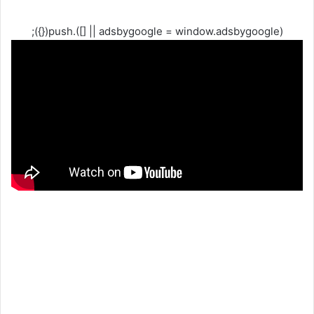
(adsbygoogle = window.adsbygoogle || []).push({});