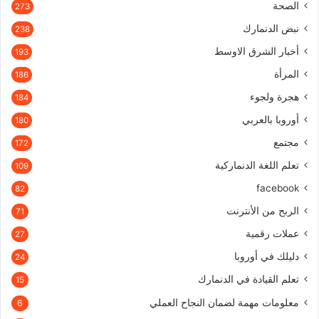
الصحة
273
نبض الدنمارك
238
أخبار الشرق الاوسط
193
المرأة
186
هجرة ولجوء
184
أوروبا بالعربي
180
مجتمع
172
تعلم اللغة الدنماركية
109
facebook
82
الربح من الأنترنت
71
عملات رقمية
27
دليلك في أوروبا
24
تعلم القيادة في الدنمارك
15
معلومات مهمة لضمان النجاح العملي
6