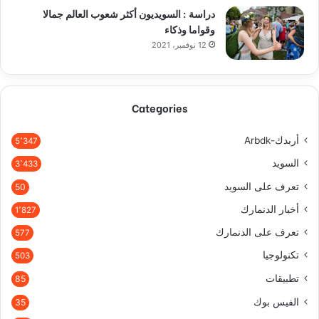
دراسة : السويديون أكثر شعوب العالم جمالا
وقواما وذكاء
12 نوفمبر، 2021
Categories
أربدك-Arbdk
5٬347
السويد
3٬433
تعرف على السويد
50
أخبار الدنمارك
1٬827
تعرف على الدنمارك
577
تكنولوجيا
503
تطبيقات
85
الفيس بوك
35