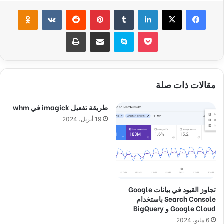
فيسبوك
‫X
لينكدإن
‏Tumblr
بينتيريست
‏Reddit
‏VKontakte
Odnoklassniki
‫Pocket
سكايب
مشاركة عبر البريد
طباعة
مقالات ذات صلة
طريقة تفعيل imagick في whm
19 أبريل، 2024
تجاوز القيود في بيانات Google
Search Console باستخدام
Google Cloud و BigQuery
6 مايو، 2024