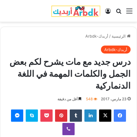
القائمة
بحث عن
تسجيل الدخول
الرئيسية
/
أربدك-Arbdk
أربدك-Arbdk
درس جديد مع مات يشرح لكم بعض
الجمل والكلمات المهمة في اللغة
الدنماركية
23 مارس، 2017
548
أقل من دقيقة
فيسبوك
‫X
لينكدإن
‏Tumblr
بينتيريست
‫Pocket
سكايب
ماسنجر
ڤايبر