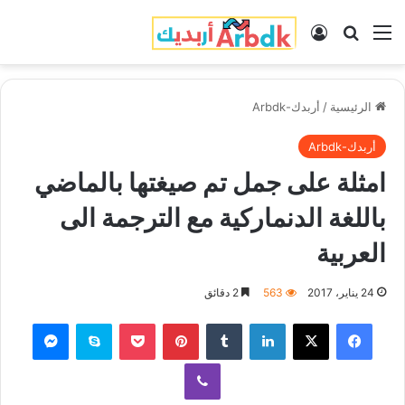
القائمة
بحث عن
تسجيل الدخول
الرئيسية
/
أربدك-Arbdk
أربدك-Arbdk
امثلة على جمل تم صيغتها بالماضي
باللغة الدنماركية مع الترجمة الى
العربية
24 يناير، 2017
563
2 دقائق
فيسبوك
‫X
لينكدإن
‏Tumblr
بينتيريست
‫Pocket
سكايب
ماسنجر
ڤايبر