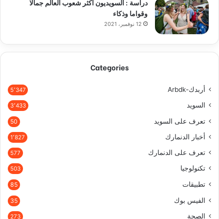
دراسة : السويديون أكثر شعوب العالم جمالا
وقواما وذكاء
12 نوفمبر، 2021
Categories
أربدك-Arbdk
5٬347
السويد
3٬433
تعرف على السويد
50
أخبار الدنمارك
1٬827
تعرف على الدنمارك
577
تكنولوجيا
503
تطبيقات
85
الفيس بوك
35
الصحة
273