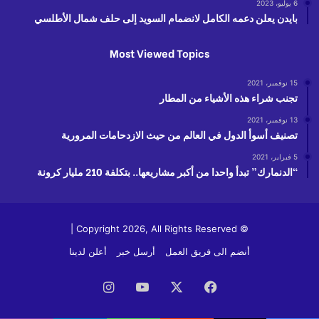
6 يوليو، 2023
بايدن يعلن دعمه الكامل لانضمام السويد إلى حلف شمال الأطلسي
Most Viewed Topics
15 نوفمبر، 2021
تجنب شراء هذه الأشياء من المطار
13 نوفمبر، 2021
تصنيف أسوأ الدول في العالم من حيث الازدحامات المرورية
5 فبراير، 2021
“الدنمارك” تبدأ واحدا من أكبر مشاريعها.. بتكلفة 210 مليار كرونة
© Copyright 2026, All Rights Reserved |
أنضم الى فريق العمل
أرسل خبر
أعلن لدينا
فيسبوك
‫X
‫YouTube
انستقرام