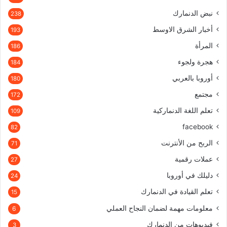
نبض الدنمارك
238
أخبار الشرق الاوسط
193
المرأة
186
هجرة ولجوء
184
أوروبا بالعربي
180
مجتمع
172
تعلم اللغة الدنماركية
109
facebook
82
الربح من الأنترنت
71
عملات رقمية
27
دليلك في أوروبا
24
تعلم القيادة في الدنمارك
15
معلومات مهمة لضمان النجاح العملي
6
فيديوهات من الدنمارك
3