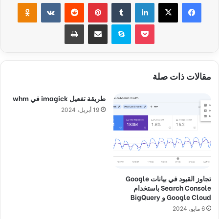
فيسبوك
‫X
لينكدإن
‏Tumblr
بينتيريست
‏Reddit
‏VKontakte
Odnoklassniki
‫Pocket
سكايب
مشاركة عبر البريد
طباعة
مقالات ذات صلة
طريقة تفعيل imagick في whm
19 أبريل، 2024
تجاوز القيود في بيانات Google
Search Console باستخدام
Google Cloud و BigQuery
6 مايو، 2024