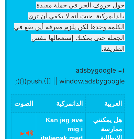
حول حروف الجر في جملة مفيدة
بالدانمركية. حيث أنه لا يكفي أن تري
الكلمة وحدها لكن يلزم معرفة أين تقع في
الجملة حتى يمكنك إستعمالها بنفس
الطريقة.
(adsbygoogle =
window.adsbygoogle || []).push({});
العربية
الدانمركية
الصوت
هل يمكنني
Kan jeg øve
ممارسة
mig i
►
الإيطالية
italiensk med