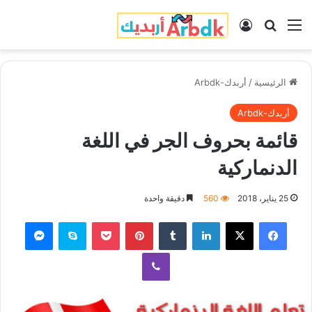
القائمة
بحث عن
تسجيل الدخول
الرئيسية
/
أربدك-Arbdk
أربدك-Arbdk
قائمة بحروف الجر في اللغة
الدنماركية
25 يناير، 2018
560
دقيقة واحدة
فيسبوك
‫X
لينكدإن
‏Tumblr
بينتيريست
‫Pocket
سكايب
ماسنجر
ڤايبر