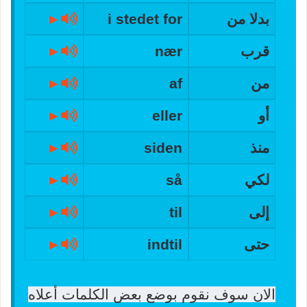
بدلا من
i stedet for
►
قرب
nær
►
من
af
►
أو
eller
►
منذ
siden
►
لكي
så
►
إلى
til
►
حتى
indtil
►
الان سوف نقوم بوضع بعض الكلمات أعلاه