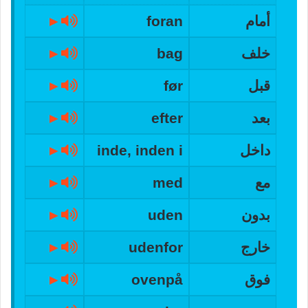
أمام
foran
►
خلف
bag
►
قبل
før
►
بعد
efter
►
داخل
inde, inden i
►
مع
med
►
بدون
uden
►
خارج
udenfor
►
فوق
ovenpå
►