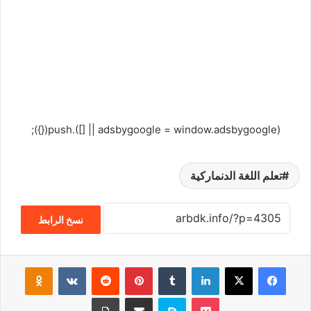
(adsbygoogle = window.adsbygoogle || []).push({});
تعلم اللغة الدنماركية
نسخ الرابط
فيسبوك
‫X
لينكدإن
‏Tumblr
بينتيريست
‏Reddit
‏VKontakte
Odnoklassniki
‫Pocket
سكايب
مشاركة عبر البريد
طباعة