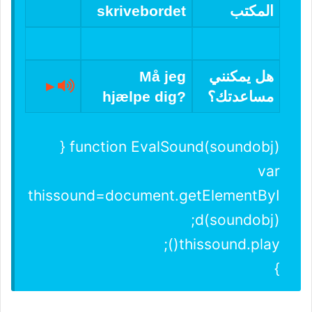
المكتب
skrivebordet
هل يمكنني
Må jeg
►
مساعدتك؟
hjælpe dig?
function EvalSound(soundobj) {
var
thissound=document.getElementByI
d(soundobj);
thissound.play();
}