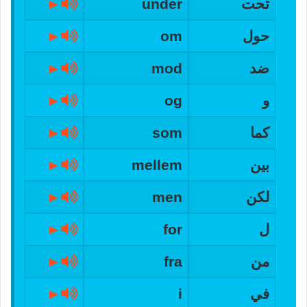
تحت
under
►
حول
om
►
ضد
mod
►
و
og
►
كما
som
►
بين
mellem
►
لكن
men
►
ل
for
►
من
fra
►
في
i
►