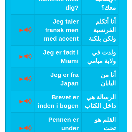
معك؟
dig?
أنا أتكلم
Jeg taler
الفرنسية
fransk men
►
ولكن بلكنة
med accent
ولدت في
Jeg er født i
►
ولاية ميامي
Miami
أنا من
Jeg er fra
►
اليابان
Japan
الرسالة هي
Brevet er
►
داخل الكتاب
inden i bogen
القلم هو
Pennen er
تحت
under
►