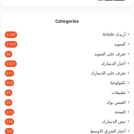
Categories
أربدك-Arbdk
5٬347
السويد
3٬433
تعرف على السويد
50
أخبار الدنمارك
1٬827
تعرف على الدنمارك
577
تكنولوجيا
503
تطبيقات
85
الفيس بوك
35
الصحة
273
نبض الدنمارك
238
أخبار الشرق الاوسط
193