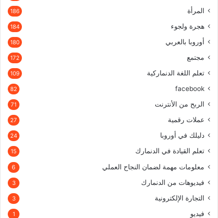
المرأة
186
هجرة ولجوء
184
أوروبا بالعربي
180
مجتمع
172
تعلم اللغة الدنماركية
109
facebook
82
الربح من الأنترنت
71
عملات رقمية
27
دليلك في أوروبا
24
تعلم القيادة في الدنمارك
15
معلومات مهمة لضمان النجاح العملي
6
فيديوهات من الدنمارك
3
التجارة الإلكترونية
3
فيديو
1