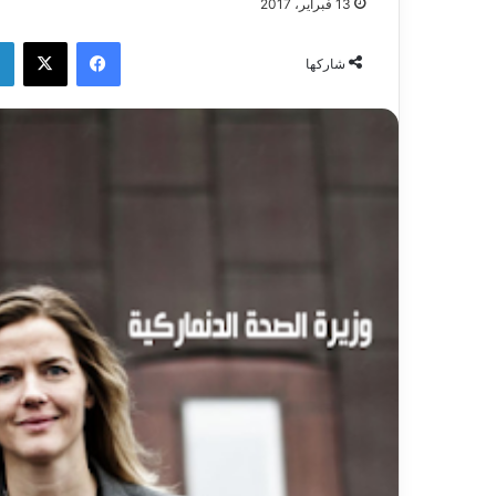
13 فبراير، 2017
فيسبوك
‫X
شاركها