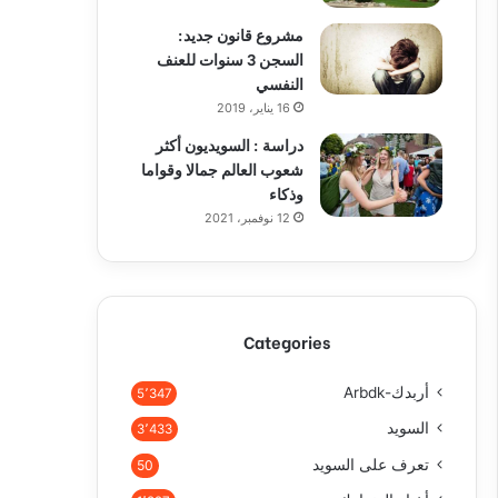
مشروع قانون جديد:
السجن 3 سنوات للعنف
النفسي
16 يناير، 2019
دراسة : السويديون أكثر
شعوب العالم جمالا وقواما
وذكاء
12 نوفمبر، 2021
Categories
أربدك-Arbdk
5٬347
السويد
3٬433
تعرف على السويد
50