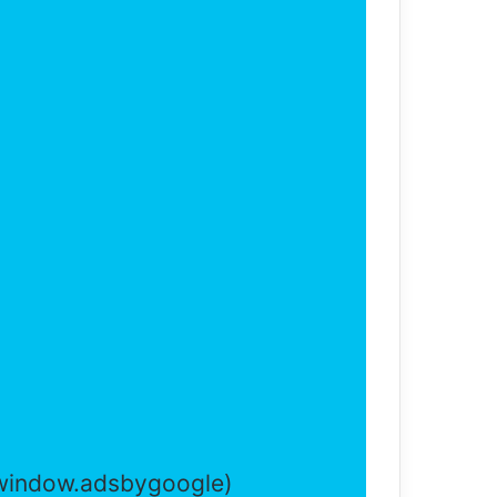
(adsbygoogle = window.adsbygoogle || []).push({});