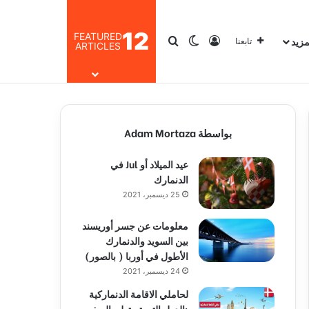
12
FEATURED
مزيد
تسجيل الدخول
بحث عن
الوضع المظلم
تابعنا
ARTICLES
بواسطة Adam Mortaza
عيد الميلاد أو Jul في
الدنمارك
25 ديسمبر، 2021
معلومات عن جسر أوريسند
بين السويد والدنمارك
الأطول في أوربا ( بالصور)
24 ديسمبر، 2021
لحاملي الاقامة الدنماركية
:الدول التي تستطيع السفر