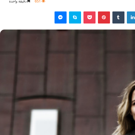
651
دقيقة واحدة
لينكدإن
‏Tumblr
بينتيريست
‫Pocket
سكايب
ماسنجر