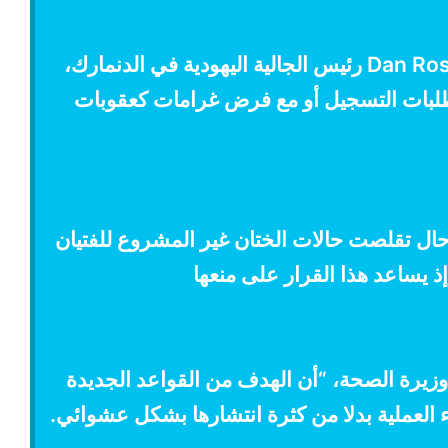
من جهته قال Dan Rosenberg Asmussen رئيس الجالية اليهودية في الدنمارك،
طلبات التسجيل أو مع فرض غرامات كعقوبات
 حال تقلصت حالات الختان غير المشروع للفتيان
ذ يساعد هذا القرار على منعها
ي حين بينت Ellen Trane Nørby وزيرة الصحة، “أن الهدف من القواعد الجديدة
لعملية بدلا من كثرة انتشارها بشكل عشوائي.