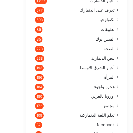
أخبار الدنمارك
1٬827
تعرف على الدنمارك
577
تكنولوجيا
503
تطبيقات
85
الفيس بوك
35
الصحة
273
نبض الدنمارك
238
أخبار الشرق الاوسط
193
المرأة
186
هجرة ولجوء
184
أوروبا بالعربي
180
مجتمع
172
تعلم اللغة الدنماركية
109
facebook
82