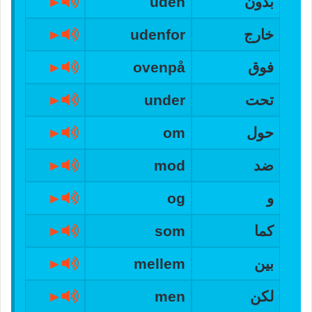
بدون
uden
►
خارج
udenfor
►
فوق
ovenpå
►
تحت
under
►
حول
om
►
ضد
mod
►
و
og
►
كما
som
►
بين
mellem
►
لكن
men
►