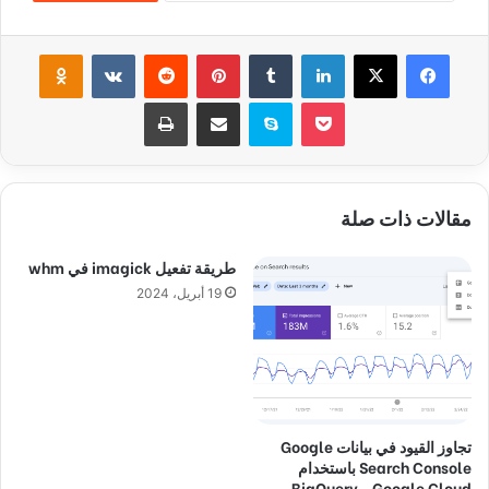
فيسبوك
‫X
لينكدإن
‏Tumblr
بينتيريست
‏Reddit
‏VKontakte
Odnoklassniki
‫Pocket
سكايب
مشاركة عبر البريد
طباعة
مقالات ذات صلة
طريقة تفعيل imagick في whm
19 أبريل، 2024
تجاوز القيود في بيانات Google
Search Console باستخدام
Google Cloud و BigQuery