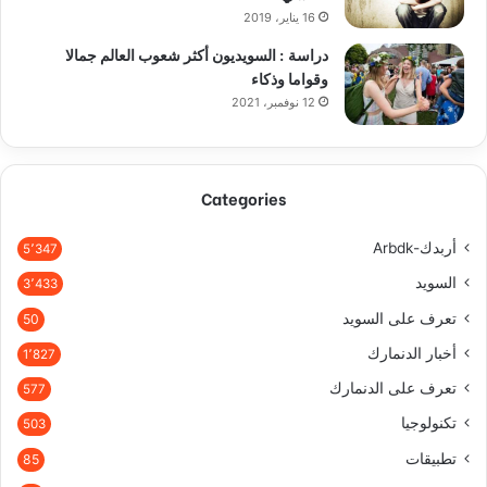
16 يناير، 2019
دراسة : السويديون أكثر شعوب العالم جمالا
وقواما وذكاء
12 نوفمبر، 2021
Categories
أربدك-Arbdk
5٬347
السويد
3٬433
تعرف على السويد
50
أخبار الدنمارك
1٬827
تعرف على الدنمارك
577
تكنولوجيا
503
تطبيقات
85