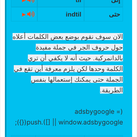
حتى
indtil
►
الان سوف نقوم بوضع بعض الكلمات أعلاه
حول حروف الجر في جملة مفيدة
بالدانمركية. حيث أنه لا يكفي أن تري
الكلمة وحدها لكن يلزم معرفة أين تقع في
الجملة حتى يمكنك إستعمالها بنفس
الطريقة.
(adsbygoogle =
window.adsbygoogle || []).push({});