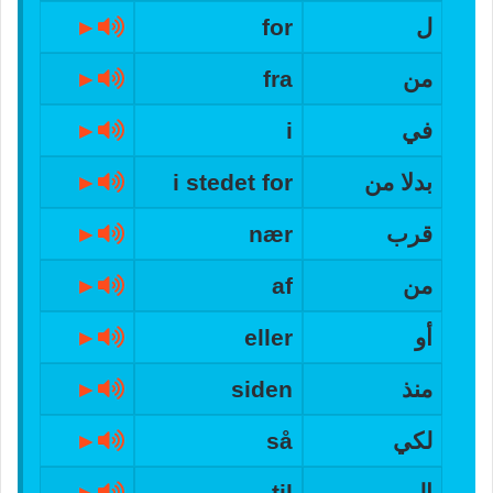
ل
for
►
من
fra
►
في
i
►
بدلا من
i stedet for
►
قرب
nær
►
من
af
►
أو
eller
►
منذ
siden
►
لكي
så
►
إلى
til
►