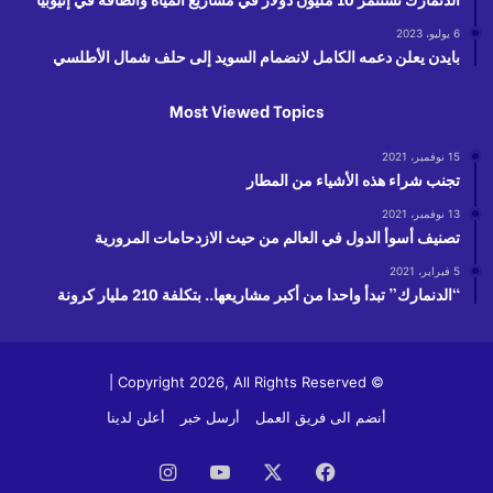
6 يوليو، 2023
بايدن يعلن دعمه الكامل لانضمام السويد إلى حلف شمال الأطلسي
Most Viewed Topics
15 نوفمبر، 2021
تجنب شراء هذه الأشياء من المطار
13 نوفمبر، 2021
تصنيف أسوأ الدول في العالم من حيث الازدحامات المرورية
5 فبراير، 2021
“الدنمارك” تبدأ واحدا من أكبر مشاريعها.. بتكلفة 210 مليار كرونة
© Copyright 2026, All Rights Reserved |
أنضم الى فريق العمل
أرسل خبر
أعلن لدينا
فيسبوك
‫X
‫YouTube
انستقرام