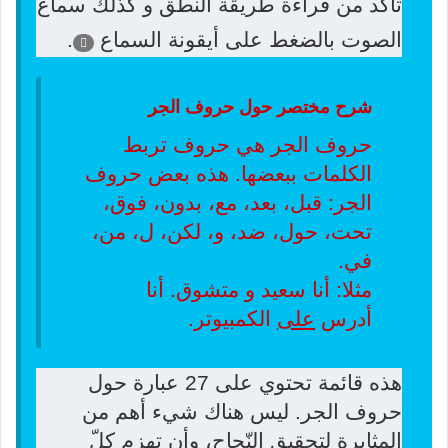
تأكد من قراءة طريقة النطق و كذلك سماع
الصوت بالضغط على أيقونة السماع
.
شرح مختصر حول حروف الجر
حروف الجر هي حروف تربط
الكلمات ببعضها. هذه بعض حروف
الجر: قبل، بعد، مع، بدون، فوق،
تحت، حول، ضد، و، لكن، ل، من،
في.
مثلا: أنا سعيد
و
متشوق. أنا
أدرس
على
الكمبيوتر.
هذه قائمة تحتوي على 27 عبارة حول
حروف الجر. ليس هناك شيء أهم من
المثابرة لتحقيق النّجاح، وأن تهزم كلّ