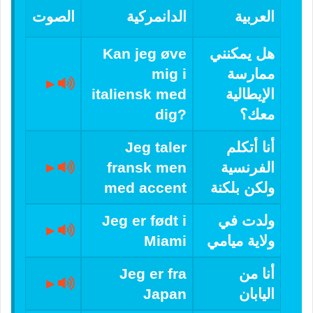
العربية
الدانمركية
الصوت
هل يمكنني
Kan jeg øve
ممارسة
mig i
►
الإيطالية
italiensk med
معك؟
dig?
أنا أتكلم
Jeg taler
الفرنسية
fransk men
►
ولكن بلكنة
med accent
ولدت في
Jeg er født i
►
ولاية ميامي
Miami
أنا من
Jeg er fra
►
اليابان
Japan