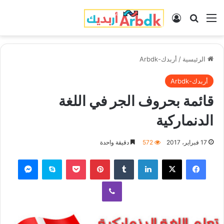
القائمة
بحث عن
تسجيل الدخول
الرئيسية
/
أربدك-Arbdk
أربدك-Arbdk
قائمة بحروف الجر في اللغة
الدنماركية
17 فبراير، 2017
572
دقيقة واحدة
فيسبوك
‫X
لينكدإن
‏Tumblr
بينتيريست
‫Pocket
سكايب
ماسنجر
ڤايبر