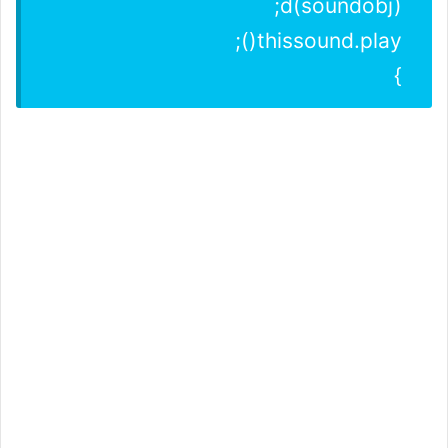
d(soundobj);
thissound.play();
}