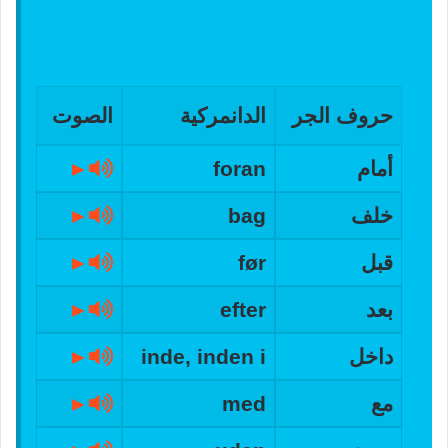
حروف الجر
الدانمركية
الصوت
أمام
foran
►
خلف
bag
►
قبل
før
►
بعد
efter
►
داخل
inde, inden i
►
مع
med
►