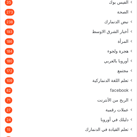
الفيس بوك
35
الصحة
273
نبض الدنمارك
238
أخبار الشرق الاوسط
193
المرأة
186
هجرة ولجوء
184
أوروبا بالعربي
180
مجتمع
172
تعلم اللغة الدنماركية
109
facebook
82
الربح من الأنترنت
71
عملات رقمية
27
دليلك في أوروبا
24
تعلم القيادة في الدنمارك
15