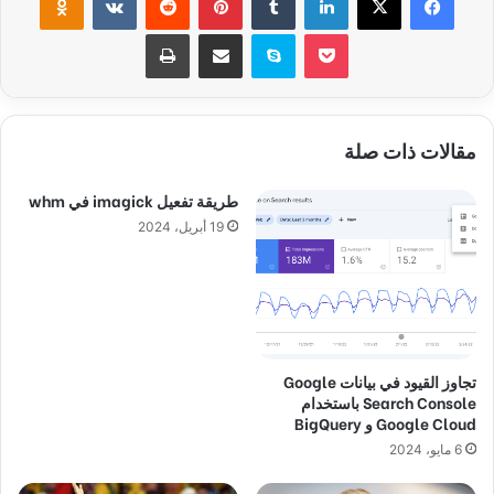
‫Pocket
سكايب
مشاركة عبر البريد
طباعة
مقالات ذات صلة
طريقة تفعيل imagick في whm
19 أبريل، 2024
تجاوز القيود في بيانات Google
Search Console باستخدام
Google Cloud و BigQuery
6 مايو، 2024