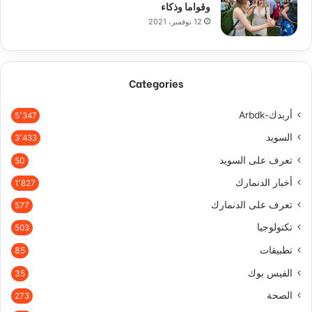
وقواما وذكاء
12 نوفمبر، 2021
Categories
أربدك-Arbdk
5٬347
السويد
3٬433
تعرف على السويد
50
أخبار الدنمارك
1٬827
تعرف على الدنمارك
577
تكنولوجيا
503
تطبيقات
85
الفيس بوك
35
الصحة
273