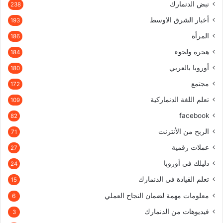
نبض الدنمارك
238
أخبار الشرق الاوسط
193
المرأة
186
هجرة ولجوء
184
أوروبا بالعربي
180
مجتمع
172
تعلم اللغة الدنماركية
109
facebook
82
الربح من الأنترنت
71
عملات رقمية
27
دليلك في أوروبا
24
تعلم القيادة في الدنمارك
15
معلومات مهمة لضمان النجاح العملي
6
فيديوهات من الدنمارك
3