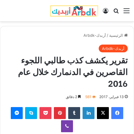
القائمة
بحث عن
تسجيل الدخول
الرئيسية
/
أربدك-Arbdk
أربدك-Arbdk
تقرير يكشف كذب طالبي اللجوء
القاصرين في الدنمارك خلال عام
2016
13 فبراير، 2017
561
2 دقائق
فيسبوك
‫X
لينكدإن
‏Tumblr
بينتيريست
‫Pocket
سكايب
ماسنجر
ڤايبر