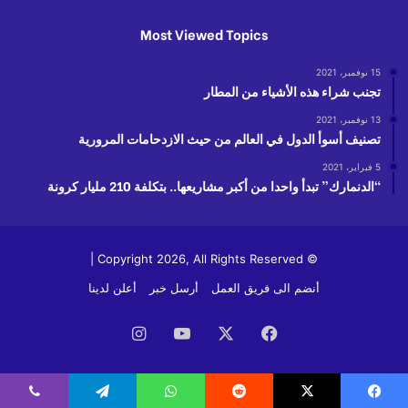
Most Viewed Topics
15 نوفمبر، 2021
تجنب شراء هذه الأشياء من المطار
13 نوفمبر، 2021
تصنيف أسوأ الدول في العالم من حيث الازدحامات المرورية
5 فبراير، 2021
“الدنمارك” تبدأ واحدا من أكبر مشاريعها.. بتكلفة 210 مليار كرونة
© Copyright 2026, All Rights Reserved |
أنضم الى فريق العمل
أرسل خبر
أعلن لدينا
فيسبوك
‫X
‫YouTube
انستقرام