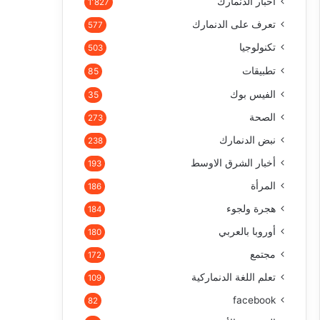
أخبار الدنمارك
1٬827
تعرف على الدنمارك
577
تكنولوجيا
503
تطبيقات
85
الفيس بوك
35
الصحة
273
نبض الدنمارك
238
أخبار الشرق الاوسط
193
المرأة
186
هجرة ولجوء
184
أوروبا بالعربي
180
مجتمع
172
تعلم اللغة الدنماركية
109
facebook
82