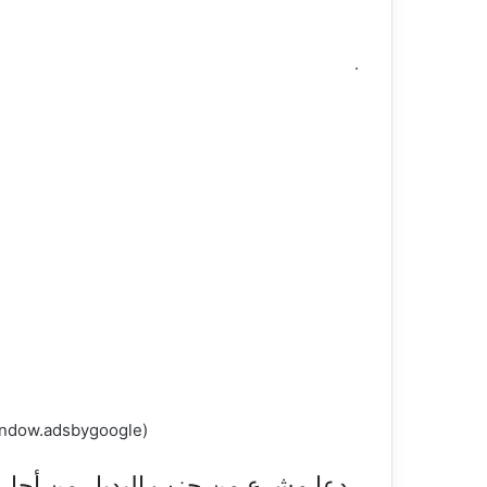
.
(adsbygoogle = window.adsbygoogle || []).push({});
دعا مشرع من حزب البديل من أجل أل