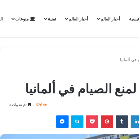
ئيسية
أخبار العالم
أخبار العالم
تقنية
منوعات
ال
 في ألمانيا
لمنع الصيام في ألمانيا
626
دقيقة واحدة
لينكدإن
‏Tumblr
بينتيريست
‫Pocket
سكايب
ماسنجر