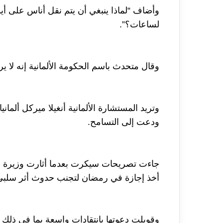
وأضاف “لماذا ينبغي أن يتم نقل أناس على أ
لساعات؟”.
وقال متحدث باسم الحكومة الألمانية إنه لا ي
وتريد المستشارة الألمانية أنغيلا ميركل ألمان
ودعت إلى التسامح.
جاءت تصريحات سيكرت بعدما أثارت وزيرة ال
أخذ إجازة في رمضان لتجنب حدوث أثر سلبي
وقوبلت دعوتها بانتقادات واسعة بما في ذلك م