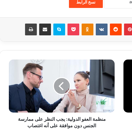
نسخ الرابط
بينتيريست
‏Reddit
‏VKontakte
Odnoklassniki
‫Pocket
سكايب
مشاركة عبر البريد
طباعة
م
ن
ظ
م
ة
ا
ل
ع
ف
منظمة العفو الدولية: يجب النظر على ممارسة
و
الجنس دون موافقة على أنه اغتصاب
ا
ل