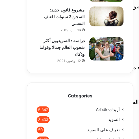
صومهم
مشروع قانون جديد:
السجن 3 سنوات للعنف
النفسي
16 يناير، 2019
دراسة : السويديون أكثر
شعوب العالم جمالا وقواما
وذكاء
12 نوفمبر، 2021
من ألمانيا
Categories
لصائمين إلى
أربدك-Arbdk
5٬347
السويد
3٬433
تعرف على السويد
50