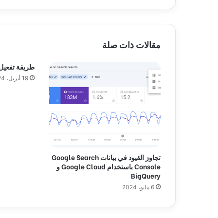
د
ت
ت
ط
مقالات ذات صلة
ر
ف
طريقة تفعيل imagick في m
و
19 أبريل، 2024
ز
ي
ر
ة
ا
ل
ا
ن
تجاوز القيود في بيانات Google Search
د
Console باستخدام Google Cloud و
م
BigQuery
ا
6 مايو، 2024
ج
ا
ل