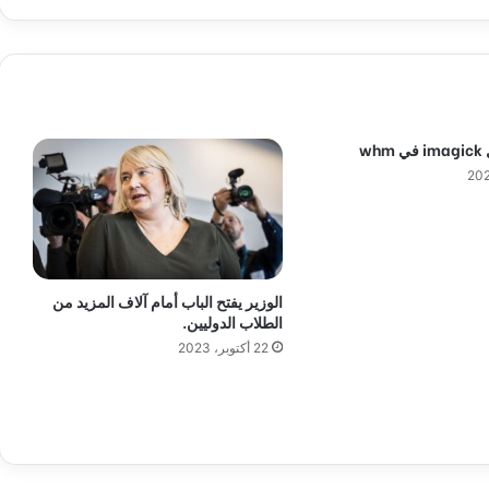
د
و
ل
ي
ة
:
wh
ي
ج
ب
ا
ل
ن
ظ
الوزير يفتح الباب أمام آلاف المزيد من
ر
الطلاب الدوليين.
ع
22 أكتوبر، 2023
ل
ى
م
م
ا
ر