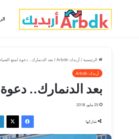
الر
الرئيسية
/
أربدك-Arbdk
/
بعد الدنمارك.. دعوة لمنع الصيام
أربدك-Arbdk
بعد الدنمارك.. دعوة 
25 مايو، 2018
فيسبوك
‫X
شاركها