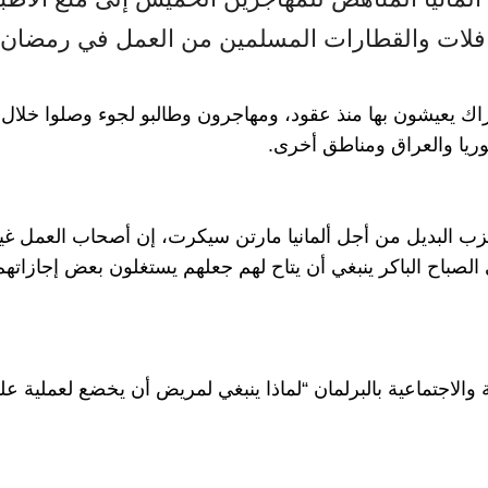
لات والقطارات المسلمين من العمل في رمضان إذ
تراك يعيشون بها منذ عقود، ومهاجرون وطالبو لجوء وصلوا خلال 
ريا والعراق ومناطق أخرى.
ب البديل من أجل ألمانيا مارتن سيكرت، إن أصحاب العمل غير
 الصباح الباكر ينبغي أن يتاح لهم جعلهم يستغلون بعض إجازاتهم
الاجتماعية بالبرلمان “لماذا ينبغي لمريض أن يخضع لعملية عل