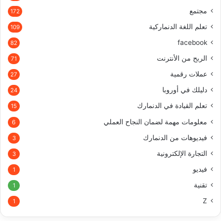
مجتمع
172
تعلم اللغة الدنماركية
109
facebook
82
الربح من الأنترنت
71
عملات رقمية
27
دليلك في أوروبا
24
تعلم القيادة في الدنمارك
15
معلومات مهمة لضمان النجاح العملي
6
فيديوهات من الدنمارك
3
التجارة الإلكترونية
3
فيديو
1
تقنية
1
Z
1