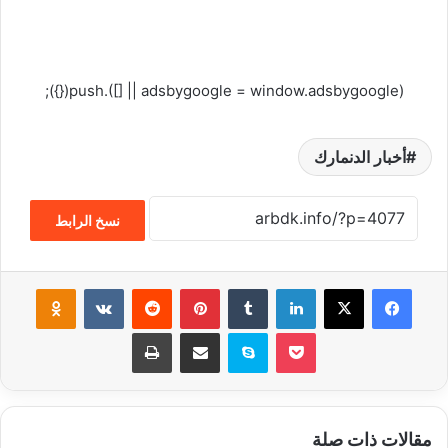
(adsbygoogle = window.adsbygoogle || []).push({});
أخبار الدنمارك
نسخ الرابط
فيسبوك
‫X
لينكدإن
‏Tumblr
بينتيريست
‏Reddit
‏VKontakte
Odnoklassniki
‫Pocket
سكايب
مشاركة عبر البريد
طباعة
مقالات ذات صلة