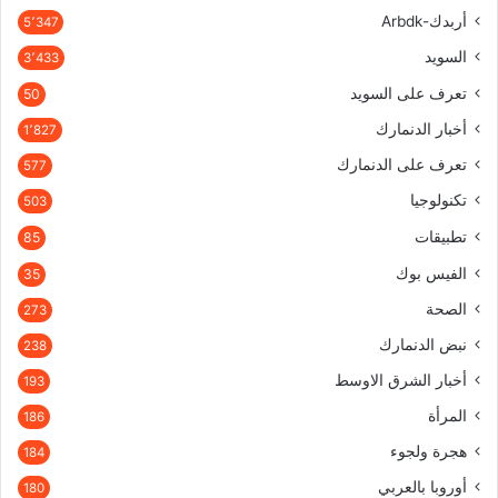
أربدك-Arbdk
5٬347
السويد
3٬433
تعرف على السويد
50
أخبار الدنمارك
1٬827
تعرف على الدنمارك
577
تكنولوجيا
503
تطبيقات
85
الفيس بوك
35
الصحة
273
نبض الدنمارك
238
أخبار الشرق الاوسط
193
المرأة
186
هجرة ولجوء
184
أوروبا بالعربي
180