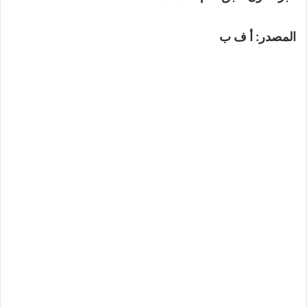
المصدر: أ ف ب