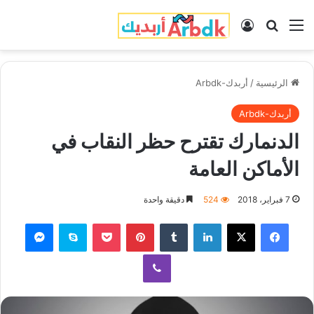
القائمة
بحث عن
تسجيل الدخول
الرئيسية
/
أربدك-Arbdk
أربدك-Arbdk
الدنمارك تقترح حظر النقاب في
الأماكن العامة
7 فبراير، 2018
524
دقيقة واحدة
فيسبوك
‫X
لينكدإن
‏Tumblr
بينتيريست
‫Pocket
سكايب
ماسنجر
ڤايبر