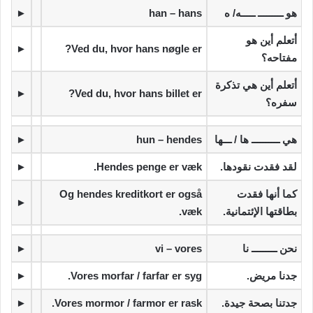
‫هو ـــــــــ ـــــه/ ه
han – hans
►
‫أتعلم أين هو
►
Ved du, hvor hans nøgle er?
مفتاحه؟
‫أتعلم أين هي تذكرة
►
Ved du, hvor hans billet er?
سفره؟
‫هي ــــــــــ ها / ـــها
hun – hendes
►
‫لقد فقدت نقودها.
Hendes penge er væk.
►
‫كما أنها فقدت
Og hendes kreditkort er også
►
بطاقتها الإئتمانية.
væk.
‫نحن ـــــــــ نا
vi – vores
►
‫جدنا مريض.
Vores morfar / farfar er syg.
►
‫جدتنا بصحة جيدة.
Vores mormor / farmor er rask.
►