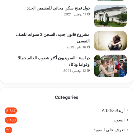
دول تمنح سكن مجاني للمقيمين الجدد
11 نوفمبر، 2021
مشروع قانون جديد: السجن 3 سنوات للعنف
النفسي
16 يناير، 2019
دراسة : السويديون أكثر شعوب العالم جمالا
وقواما وذكاء
12 نوفمبر، 2021
Categories
أربدك-Arbdk
5٬347
السويد
3٬433
تعرف على السويد
50