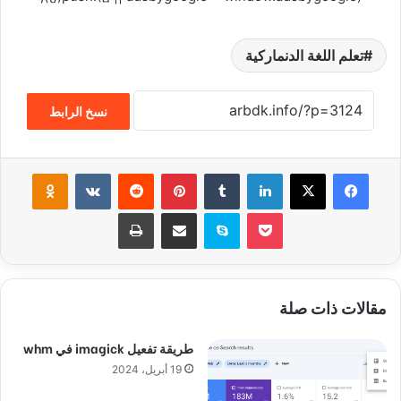
تعلم اللغة الدنماركية
نسخ الرابط
فيسبوك
‫X
لينكدإن
‏Tumblr
بينتيريست
‏Reddit
‏VKontakte
Odnoklassniki
‫Pocket
سكايب
مشاركة عبر البريد
طباعة
مقالات ذات صلة
طريقة تفعيل imagick في whm
19 أبريل، 2024