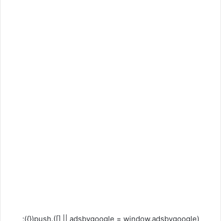
(adsbygoogle = window.adsbygoogle || []).push({});