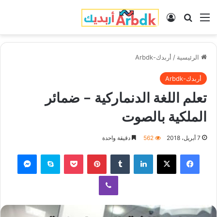
القائمة
بحث عن
تسجيل الدخول
الرئيسية
/
أربدك-Arbdk
أربدك-Arbdk
تعلم اللغة الدنماركية – ضمائر
الملكية بالصوت
7 أبريل، 2018
562
دقيقة واحدة
فيسبوك
‫X
لينكدإن
‏Tumblr
بينتيريست
‫Pocket
سكايب
ماسنجر
ڤايبر