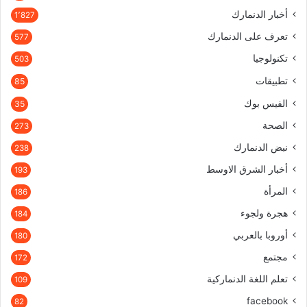
أخبار الدنمارك
1٬827
تعرف على الدنمارك
577
تكنولوجيا
503
تطبيقات
85
الفيس بوك
35
الصحة
273
نبض الدنمارك
238
أخبار الشرق الاوسط
193
المرأة
186
هجرة ولجوء
184
أوروبا بالعربي
180
مجتمع
172
تعلم اللغة الدنماركية
109
facebook
82