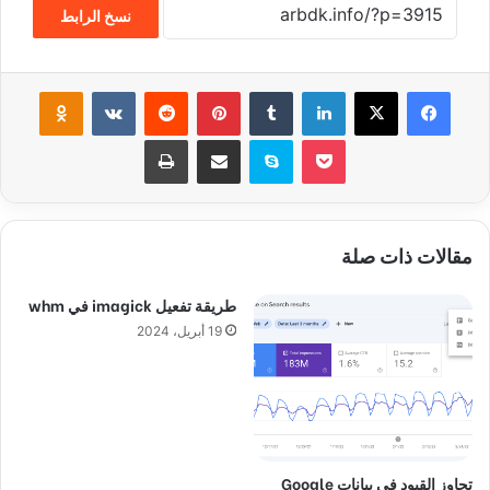
نسخ الرابط
فيسبوك
‫X
لينكدإن
‏Tumblr
بينتيريست
‏Reddit
‏VKontakte
Odnoklassniki
‫Pocket
سكايب
مشاركة عبر البريد
طباعة
مقالات ذات صلة
طريقة تفعيل imagick في whm
19 أبريل، 2024
تجاوز القيود في بيانات Google