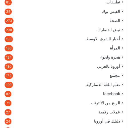
تطبيقات
85
الفيس بوك
35
الصحة
273
نبض الدنمارك
238
أخبار الشرق الاوسط
193
المرأة
186
هجرة ولجوء
184
أوروبا بالعربي
180
مجتمع
172
تعلم اللغة الدنماركية
109
facebook
82
الربح من الأنترنت
71
عملات رقمية
27
دليلك في أوروبا
24