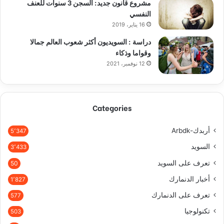
مشروع قانون جديد: السجن 3 سنوات للعنف
النفسي
16 يناير، 2019
دراسة : السويديون أكثر شعوب العالم جمالا
وقواما وذكاء
12 نوفمبر، 2021
Categories
أربدك-Arbdk
5٬347
السويد
3٬433
تعرف على السويد
50
أخبار الدنمارك
1٬827
تعرف على الدنمارك
577
تكنولوجيا
503