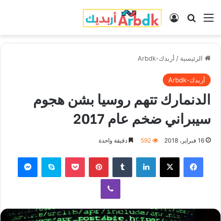
القائمة
بحث عن
تسجيل الدخول
الرئيسية
/
أربدك-Arbdk
أربدك-Arbdk
الدنمارك تتهم روسيا بشن هجوم
سيبراني ضخم عام 2017
16 فبراير، 2018
592
دقيقة واحدة
فيسبوك
‫X
لينكدإن
‏Tumblr
بينتيريست
‫Pocket
سكايب
ماسنجر
ڤايبر