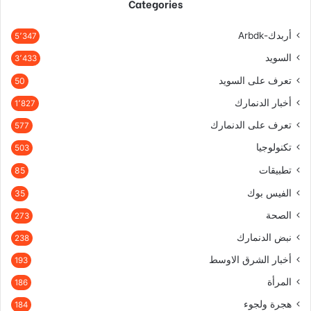
Categories
أربدك-Arbdk
5٬347
السويد
3٬433
تعرف على السويد
50
أخبار الدنمارك
1٬827
تعرف على الدنمارك
577
تكنولوجيا
503
تطبيقات
85
الفيس بوك
35
الصحة
273
نبض الدنمارك
238
أخبار الشرق الاوسط
193
المرأة
186
هجرة ولجوء
184