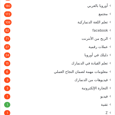
أوروبا بالعربي
180
مجتمع
172
تعلم اللغة الدنماركية
109
facebook
82
الربح من الأنترنت
71
عملات رقمية
27
دليلك في أوروبا
24
تعلم القيادة في الدنمارك
15
معلومات مهمة لضمان النجاح العملي
6
فيديوهات من الدنمارك
3
التجارة الإلكترونية
3
فيديو
1
تقنية
1
Z
1