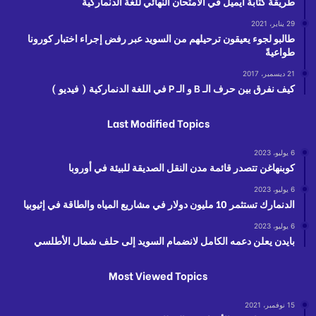
طريقة كتابة أيميل في الامتحان النهائي للغة الدنماركية
29 يناير، 2021
طالبو لجوء يعيقون ترحيلهم من السويد عبر رفض إجراء اختبار كورونا
طواعيةً
21 ديسمبر، 2017
كيف نفرق بين حرف الـ B و الـ P في اللغة الدنماركية ( فيديو )
Last Modified Topics
6 يوليو، 2023
كوبنهاغن تتصدر قائمة مدن النقل الصديقة للبيئة في أوروبا
6 يوليو، 2023
الدنمارك تستثمر 10 مليون دولار في مشاريع المياه والطاقة في إثيوبيا
6 يوليو، 2023
بايدن يعلن دعمه الكامل لانضمام السويد إلى حلف شمال الأطلسي
Most Viewed Topics
15 نوفمبر، 2021