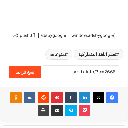
(adsbygoogle = window.adsbygoogle || []).push({});
تعلم اللغة الدنماركية
منوعات
نسخ الرابط
فيسبوك
‫X
لينكدإن
‏Tumblr
بينتيريست
‏Reddit
‏VKontakte
Odnoklassniki
‫Pocket
سكايب
مشاركة عبر البريد
طباعة