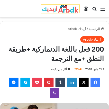
القائمة
بحث عن
تسجيل الدخول
الرئيسية
/
أربدك-Arbdk
أربدك-Arbdk
200 فعل باللغة الدنماركية +طريقة
النطق +مع الترجمة
2 مايو، 2018
596
أقل من دقيقة
فيسبوك
‫X
لينكدإن
‏Tumblr
بينتيريست
‫Pocket
سكايب
ماسنجر
ڤايبر