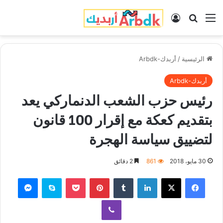
القائمة
بحث عن
تسجيل الدخول
الرئيسية
/
أربدك-Arbdk
أربدك-Arbdk
رئيس حزب الشعب الدنماركي يعد
بتقديم كعكة مع إقرار 100 قانون
لتضييق سياسة الهجرة
30 مايو، 2018
861
2 دقائق
فيسبوك
‫X
لينكدإن
‏Tumblr
بينتيريست
‫Pocket
سكايب
ماسنجر
ڤايبر