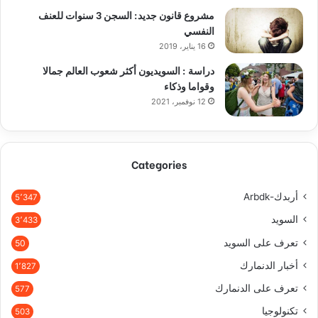
مشروع قانون جديد: السجن 3 سنوات للعنف
النفسي
16 يناير، 2019
دراسة : السويديون أكثر شعوب العالم جمالا
وقواما وذكاء
12 نوفمبر، 2021
Categories
أربدك-Arbdk
5٬347
السويد
3٬433
تعرف على السويد
50
أخبار الدنمارك
1٬827
تعرف على الدنمارك
577
تكنولوجيا
503