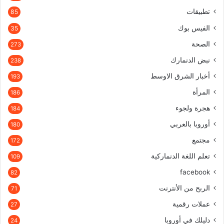
تطبيقات
85
الفيس بوك
35
الصحة
273
نبض الدنمارك
238
أخبار الشرق الاوسط
193
المرأة
186
هجرة ولجوء
184
أوروبا بالعربي
180
مجتمع
172
تعلم اللغة الدنماركية
109
facebook
82
الربح من الأنترنت
71
عملات رقمية
27
دليلك في أوروبا
24