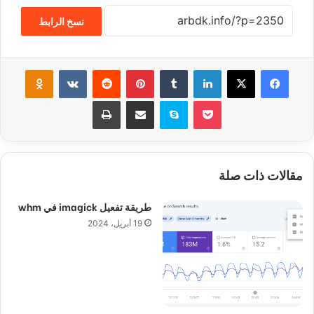
نسخ الرابط
فيسبوك
‫X
لينكدإن
‏Tumblr
بينتيريست
‏Reddit
‏VKontakte
Odnoklassniki
‫Pocket
سكايب
مشاركة عبر البريد
طباعة
مقالات ذات صلة
طريقة تفعيل imagick في whm
19 أبريل، 2024