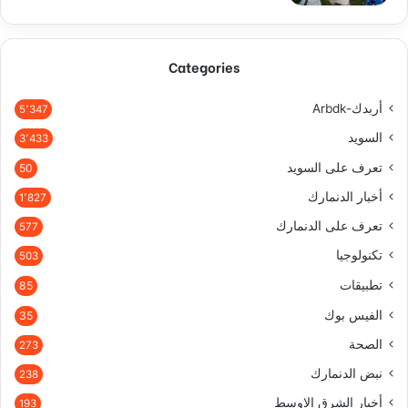
Categories
أربدك-Arbdk
5٬347
السويد
3٬433
تعرف على السويد
50
أخبار الدنمارك
1٬827
تعرف على الدنمارك
577
تكنولوجيا
503
تطبيقات
85
الفيس بوك
35
الصحة
273
نبض الدنمارك
238
أخبار الشرق الاوسط
193