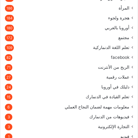
المرأة
186
هجرة ولجوء
184
أوروبا بالعربي
180
مجتمع
172
تعلم اللغة الدنماركية
109
facebook
82
الربح من الأنترنت
71
عملات رقمية
27
دليلك في أوروبا
24
تعلم القيادة في الدنمارك
15
معلومات مهمة لضمان النجاح العملي
6
فيديوهات من الدنمارك
3
التجارة الإلكترونية
3
فيديو
1