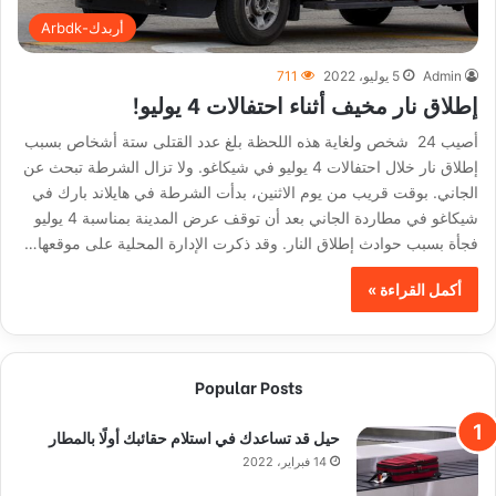
أربدك-Arbdk
Admin
5 يوليو، 2022
711
إطلاق نار مخيف أثناء احتفالات 4 يوليو!
أصيب 24 شخص ولغاية هذه اللحظة بلغ عدد القتلى ستة أشخاص بسبب
إطلاق نار خلال احتفالات 4 يوليو في شيكاغو. ولا تزال الشرطة تبحث عن
الجاني. بوقت قريب من يوم الاثنين، بدأت الشرطة في هايلاند بارك في
شيكاغو في مطاردة الجاني بعد أن توقف عرض المدينة بمناسبة 4 يوليو
فجأة بسبب حوادث إطلاق النار. وقد ذكرت الإدارة المحلية على موقعها…
أكمل القراءة »
Popular Posts
حيل قد تساعدك في استلام حقائبك أولًا بالمطار
14 فبراير، 2022