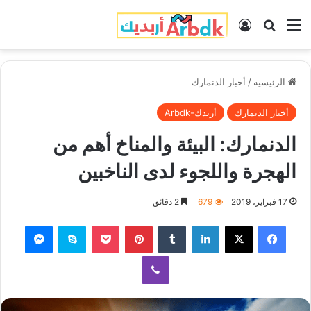
القائمة
بحث عن
تسجيل الدخول
الرئيسية
/
أخبار الدنمارك
أخبار الدنمارك
أربدك-Arbdk
الدنمارك: البيئة والمناخ أهم من
الهجرة واللجوء لدى الناخبين
17 فبراير، 2019
679
2 دقائق
فيسبوك
‫X
لينكدإن
‏Tumblr
بينتيريست
‫Pocket
سكايب
ماسنجر
ڤايبر