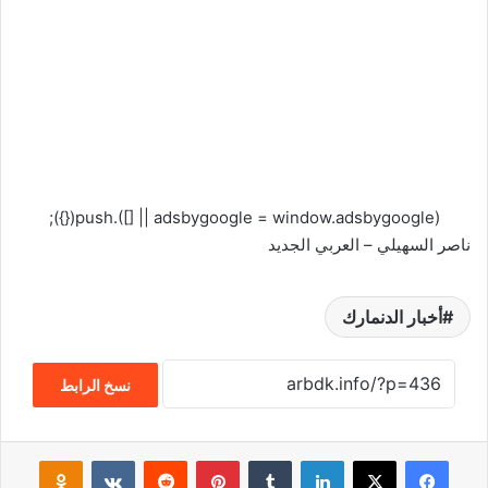
(adsbygoogle = window.adsbygoogle || []).push({});
ناصر السهيلي – العربي الجديد
أخبار الدنمارك
نسخ الرابط
فيسبوك
‫X
لينكدإن
‏Tumblr
بينتيريست
‏Reddit
‏VKontakte
Odnoklassniki