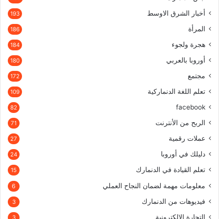
أخبار الشرق الاوسط
193
المرأة
186
هجرة ولجوء
184
أوروبا بالعربي
180
مجتمع
172
تعلم اللغة الدنماركية
109
facebook
82
الربح من الأنترنت
71
عملات رقمية
27
دليلك في أوروبا
24
تعلم القيادة في الدنمارك
15
معلومات مهمة لضمان النجاح العملي
6
فيديوهات من الدنمارك
3
التجارة الإلكترونية
3