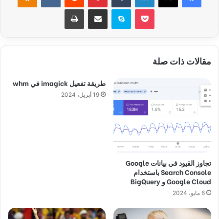
‫Pocket
سكايب
مشاركة عبر البريد
طباعة
مقالات ذات صلة
طريقة تفعيل imagick في whm
19 أبريل، 2024
تجاوز القيود في بيانات Google
Search Console باستخدام
Google Cloud و BigQuery
6 مايو، 2024