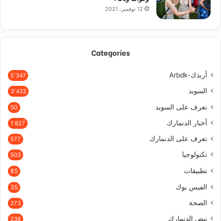
12 نوفمبر، 2021
Categories
أربدك-Arbdk
5٬347
السويد
3٬433
تعرف على السويد
50
أخبار الدنمارك
1٬827
تعرف على الدنمارك
577
تكنولوجيا
503
تطبيقات
85
الفيس بوك
35
الصحة
273
نبض الدنمارك
238