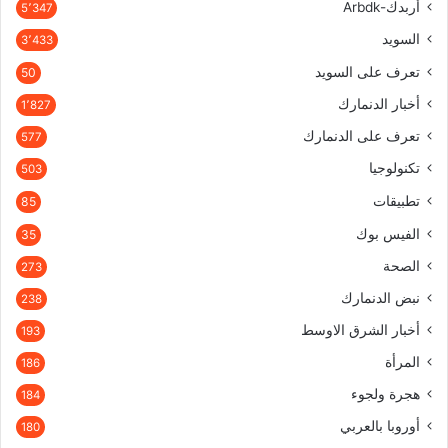
أربدك-Arbdk
5٬347
السويد
3٬433
تعرف على السويد
50
أخبار الدنمارك
1٬827
تعرف على الدنمارك
577
تكنولوجيا
503
تطبيقات
85
الفيس بوك
35
الصحة
273
نبض الدنمارك
238
أخبار الشرق الاوسط
193
المرأة
186
هجرة ولجوء
184
أوروبا بالعربي
180