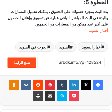
الخطوة 5:
بدء البث بمجرد حصولك على الحقوق ، يمكنك تحميل المسارات
والبدء في البث المباشر. الباقي عبارة عن تسويق وإعلان للحصول
على أكبر عدد ممكن من المسارات من الجمهور.
أخبار السويد
أخبار السويد
السويد
العرب في السويد
نسخ الرابط
فيسبوك
‫X
لينكدإن
‏Tumblr
بينتيريست
‏Reddit
‏VKontakte
Odnoklassniki
‫Pocket
سكايب
مشاركة عبر البريد
طباعة