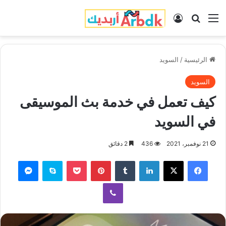
القائمة
بحث عن
تسجيل الدخول
الرئيسية
/
السويد
السويد
كيف تعمل في خدمة بث الموسيقى
في السويد
21 نوفمبر، 2021
436
2 دقائق
فيسبوك
‫X
لينكدإن
‏Tumblr
بينتيريست
‫Pocket
سكايب
ماسنجر
ڤايبر