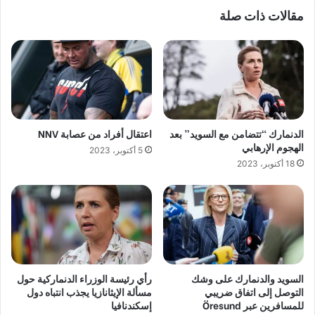
مقالات ذات صلة
الدنمارك “تتضامن مع السويد” بعد
اعتقال أفراد من عصابة NNV
الهجوم الإرهابي
5 أكتوبر، 2023
18 أكتوبر، 2023
السويد والدنمارك على وشك
رأي رئيسة الوزراء الدنماركية حول
التوصل إلى اتفاق ضريبي
مسألة الإيثانازيا يجذب انتباه دول
للمسافرين عبر Öresund
إسكندنافيا