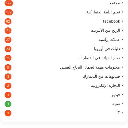
مجتمع
172
تعلم اللغة الدنماركية
109
facebook
82
الربح من الأنترنت
71
عملات رقمية
27
دليلك في أوروبا
24
تعلم القيادة في الدنمارك
15
معلومات مهمة لضمان النجاح العملي
6
فيديوهات من الدنمارك
3
التجارة الإلكترونية
3
فيديو
1
تقنية
1
Z
1