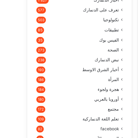
أخبار الدنمارك
1٬827
تعرف على الدنمارك
577
تكنولوجيا
503
تطبيقات
85
الفيس بوك
35
الصحة
273
نبض الدنمارك
238
أخبار الشرق الاوسط
193
المرأة
186
هجرة ولجوء
184
أوروبا بالعربي
180
مجتمع
172
تعلم اللغة الدنماركية
109
facebook
82