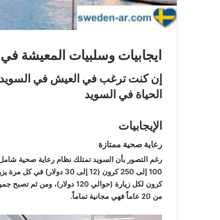
ايجابيات وسلبيات المعيشة في 
إن كنت ترغب في العيش في السويد 
الحياة في السويد
الإيجابيات
رعاية صحية ممتازة
رغم التصور بأن السويد تمتلك نظام رعاية صحية شامل، إ
100 إلى 250 كرون (12 إلى 30 دولار) في كل مرة يزورون بها الطبيب، إلا ان الحد الأقصى للتكلفة هو 1000
كرون لكل زيارة (حوالي 120 دولار)، ومن ثم تصبح جميع الزيارات الأخرى بها خصومات، وبحال كان عمرك أقل
من 20 عاماً فهي مجانية تماماً.