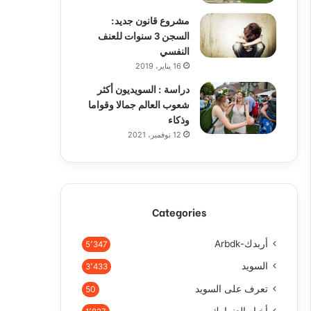
مشروع قانون جديد:
السجن 3 سنوات للعنف
النفسي
16 يناير، 2019
دراسة : السويديون أكثر
شعوب العالم جمالا وقواما
وذكاء
12 نوفمبر، 2021
Categories
أربدك-Arbdk
5٬347
السويد
3٬433
تعرف على السويد
50