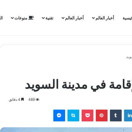
ئيسية
أخبار العالم
أخبار العالم
تقنية
منوعات
ال
ويد
قامة في مدينة السويد
489
4 دقائق
لينكدإن
‏Tumblr
بينتيريست
‫Pocket
سكايب
ماسنجر