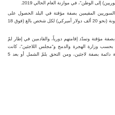
ين) إلى الوطن”، في موازنة العام الحالي 2019.
السوريين المقيمين بصفة مؤقتة في البلد الحصول على
مساعدة مالية تصل إلى أكثر من 133 ألف كرونة (نحو 20 ألف دولار أميركي) لكل شخص بالغ (فوق 18
فة مؤقتة وتمدّد إقامتهم دورياً، والقادمين في إطار لمّ
 بحسب وزارة الهجرة والدمج و”مجلس اللاجئين”، كانت
تشمل “العودة الطوعية للحاصلين على إقامة دائمة بصفة لاجئين، ومن التحق بلمّ الشمل أو بعد 5