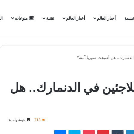
ئيسية
أخبار العالم
أخبار العالم
تقنية
منوعات
ال
الدنمارك.. هل أصبحت سوريا آمنة؟
لاجئين في الدنمارك.. هل
713
دقيقة واحدة
لينكدإن
‏Tumblr
بينتيريست
‫Pocket
سكايب
ماسنجر