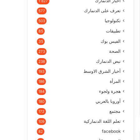
أخبار الدنمارك
1٬827
تعرف على الدنمارك
577
تكنولوجيا
503
تطبيقات
85
الفيس بوك
35
الصحة
273
نبض الدنمارك
238
أخبار الشرق الاوسط
193
المرأة
186
هجرة ولجوء
184
أوروبا بالعربي
180
مجتمع
172
تعلم اللغة الدنماركية
109
facebook
82