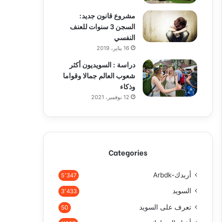
مشروع قانون جديد:
السجن 3 سنوات للعنف
النفسي
16 يناير، 2019
دراسة : السويديون أكثر
شعوب العالم جمالا وقواما
وذكاء
12 نوفمبر، 2021
Categories
أربدك-Arbdk
5٬347
السويد
3٬433
تعرف على السويد
50