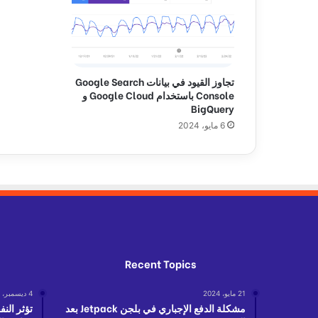
ك
ي
ف
ا
ل
تجاوز القيود في بيانات Google Search
ل
Console باستخدام Google Cloud و
ا
BigQuery
ج
6 مايو، 2024
ئ
و
ن
ف
ي
ب
ل
ا
د
Recent Topics
ن
ا
21 مايو، 2024
4 ديسمبر، 2022
و
مشكلة الدفع الإجباري في بلجن Jetpack بعد
تؤثر الن
ل