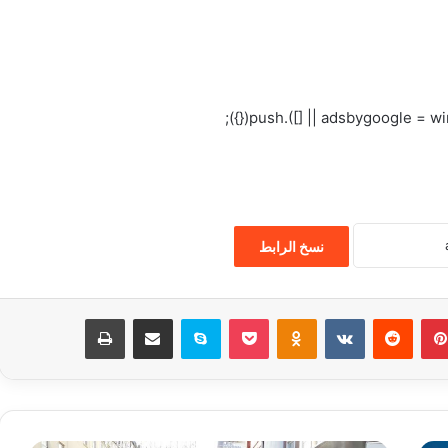
نسخ الرابط
بينتيريست
‏Reddit
‏VKontakte
Odnoklassniki
‫Pocket
سكايب
مشاركة عبر البريد
طباعة