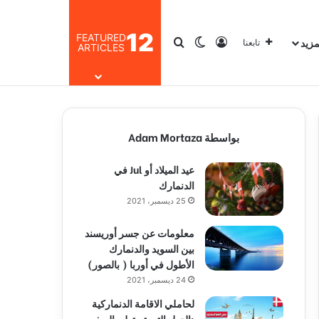
12
FEATURED
مزيد
تسجيل الدخول
بحث عن
الوضع المظلم
تابعنا
ARTICLES
بواسطة Adam Mortaza
عيد الميلاد أو Jul في
الدنمارك
25 ديسمبر، 2021
معلومات عن جسر أوريسند
بين السويد والدنمارك
الأطول في أوربا ( بالصور)
24 ديسمبر، 2021
لحاملي الاقامة الدنماركية
:الدول التي تستطيع السفر