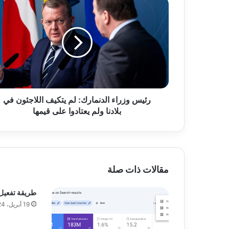
ر
ئ
ي
س
و
ز
ر
ا
ء
رئيس وزراء الدنمارك: لم يتكيف اللاجئون في
ا
بلادنا ولم يعتادوا على قيمها
ل
د
ن
م
ا
ر
مقالات ذات صلة
ك
:
طريقة تفعيل imagick في m
ل
19 أبريل، 2024
م
ي
ت