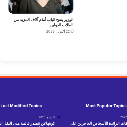
ي
ن
ا
الوزير يفتح الباب أمام آلاف المزيد من
ل
الطلاب الدوليين.
و
22 أكتوبر، 2023
س
ط
و
ا
ل
ي
م
ي
ن
ا
ل
م
Last Modified Topics
Most Popular Topics
ت
ش
6 يوليو، 2023
د
فقات الزائدة للأشخاص العاجزين على
كوبنهاغن تتصدر قائمة مدن النقل ا
د