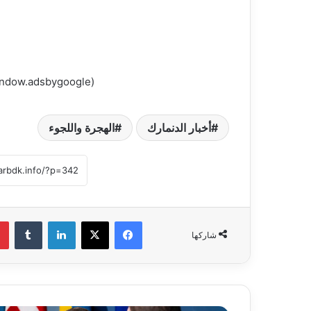
(adsbygoogle = window.adsbygoogle || []).push({});
أخبار الدنمارك
الهجرة واللجوء
فيسبوك
‫X
لينكدإن
‏Tumblr
شاركها