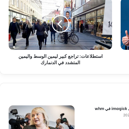
ا
س
ت
ط
ل
ا
ع
ا
ت
استطلاعات: تراجع كبير ليمين الوسط واليمين
:
المتشدد في الدنمارك
ت
ر
ا
ج
ع
ك
ب
ي
wh
ر
ل
ي
م