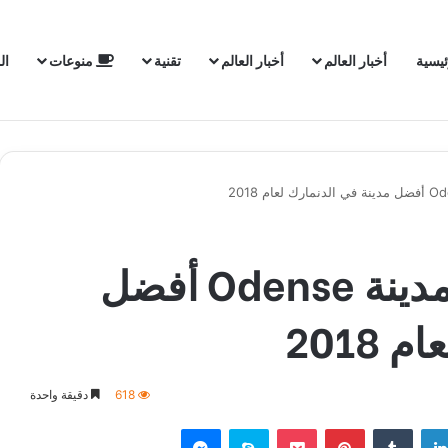
ئيسية
أخبار العالم
أخبار العالم
تقنية
منوعات
ال
خمس أسباب تجعل مدينة Odense أفضل
2018
618
دقيقة واحدة
لينكدإن
‏Tumblr
بينتيريست
‫Pocket
سكايب
ماسنجر