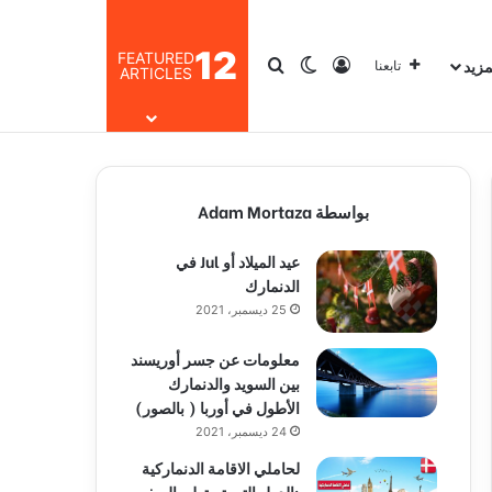
12
FEATURED
مزيد
تسجيل الدخول
بحث عن
الوضع المظلم
تابعنا
ARTICLES
بواسطة Adam Mortaza
عيد الميلاد أو Jul في
الدنمارك
25 ديسمبر، 2021
معلومات عن جسر أوريسند
بين السويد والدنمارك
الأطول في أوربا ( بالصور)
24 ديسمبر، 2021
لحاملي الاقامة الدنماركية
:الدول التي تستطيع السفر