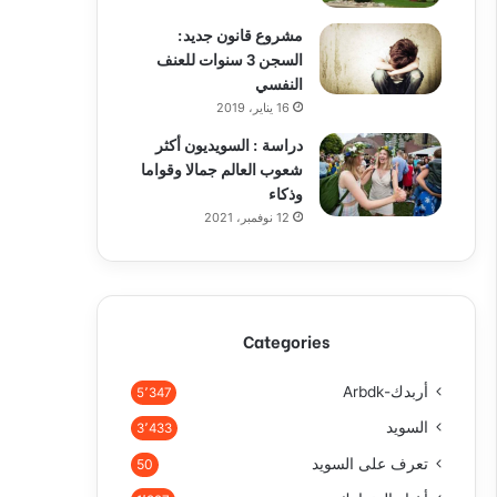
مشروع قانون جديد:
السجن 3 سنوات للعنف
النفسي
16 يناير، 2019
دراسة : السويديون أكثر
شعوب العالم جمالا وقواما
وذكاء
12 نوفمبر، 2021
Categories
أربدك-Arbdk
5٬347
السويد
3٬433
تعرف على السويد
50