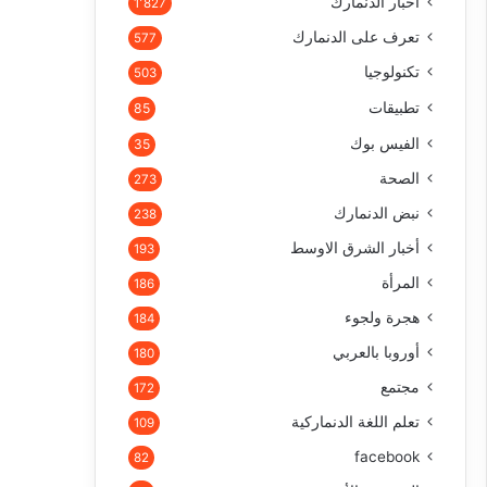
أخبار الدنمارك
1٬827
تعرف على الدنمارك
577
تكنولوجيا
503
تطبيقات
85
الفيس بوك
35
الصحة
273
نبض الدنمارك
238
أخبار الشرق الاوسط
193
المرأة
186
هجرة ولجوء
184
أوروبا بالعربي
180
مجتمع
172
تعلم اللغة الدنماركية
109
facebook
82