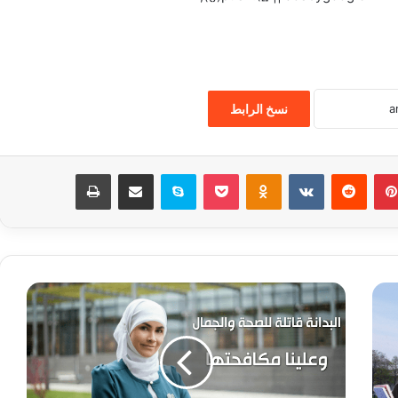
نسخ الرابط
بينتيريست
‏Reddit
‏VKontakte
Odnoklassniki
‫Pocket
سكايب
مشاركة عبر البريد
طباعة
ا
ل
ب
د
ا
ن