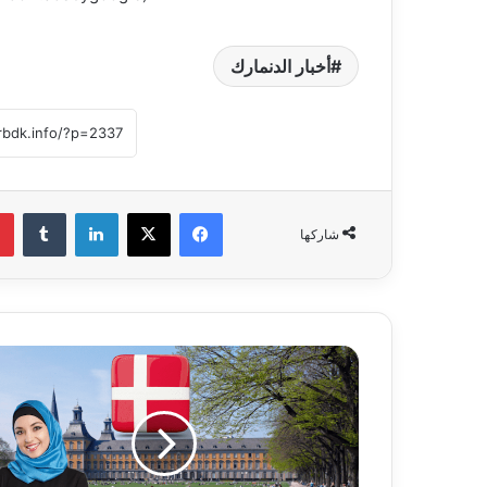
أخبار الدنمارك
فيسبوك
‫X
لينكدإن
‏Tumblr
شاركها
ت
ط
ب
ي
ق
ت