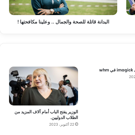
ة
ق
ا
البدانة قاتلة للصحة والجمال .. وعلينا مكافحتها !
ت
ل
ة
ل
ل
ص
ح
ة
wh
و
ا
ل
ج
م
ا
ل
الوزير يفتح الباب أمام آلاف المزيد من
.
الطلاب الدوليين.
.
22 أكتوبر، 2023
و
ع