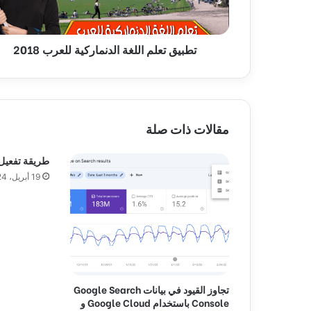
ع
ل
م
تطبيق تعلم اللغة الدنماركية للعرب 2018
ا
ل
ل
غ
ة
ا
مقالات ذات صلة
ل
د
طريقة تفعيل imagick في m
ن
19 أبريل، 2024
م
ا
ر
ك
ي
ة
ل
ل
تجاوز القيود في بيانات Google Search
ع
Console باستخدام Google Cloud و
ر