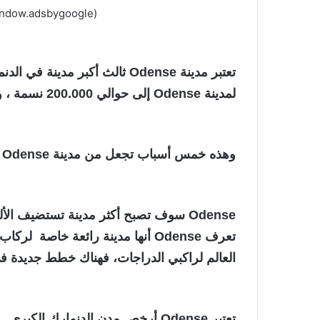
(adsbygoogle = window.adsbygoogle || []).push({});
تعتبر مدينة Odense ثالث أكبر م
لمدينة Odense إلى حوالي 200.000 نسمة ، وتقع على جزيرة فين التي تربط الدنمارك مع بقية أوروبا .
وهذه خمس أسباب تجعل من مدينة Odense الأجمل في الدنمارك :
Odense سوف تصبح أكثر مدينة تستضيف الألعاب الأولمبية
تعرف Odense أنها مدينة رائعة خا
العالم لراكبي الدراجات، فهناك خطط جديدة في
تعتبر Odense أرخص مدن الدنمارك الكبرى