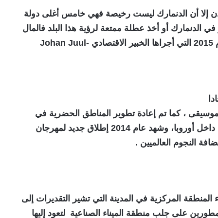
ن إلا أن الدنمارك ليست رخيصة فهي خامس أغلى دولة
ي الدنمارك أو أخذ عطلة ممتعة لرؤية هذا البلد فالمال
عامل خطير و ذلك وفقا وفقا لدراسة تمت عام 2015 التي أجراها الخبير الاقتصادي Johan Juul-
طة عشاق الموسيقى ، كما تم إعادة تطوير المناطق الحضرية في
المدينة بخطوات بارزة تبذل لتصبح قريبة ثقافيا داخل أوروبا، وشهد عام 2014 إطلاق جديد لمهرجان
فة النجوم العالميين .
المنطقة المركزية في المدينة التي تشير التقديرات إلى
 المطورين على جلب منطقة الميناء الصناعية لتعود إليها