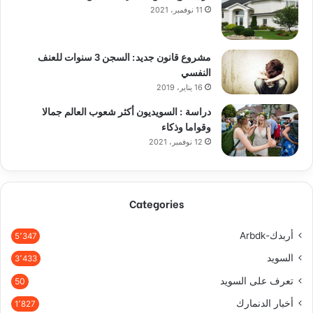
11 نوفمبر، 2021
مشروع قانون جديد: السجن 3 سنوات للعنف
النفسي
16 يناير، 2019
دراسة : السويديون أكثر شعوب العالم جمالا
وقواما وذكاء
12 نوفمبر، 2021
Categories
أربدك-Arbdk
5٬347
السويد
3٬433
تعرف على السويد
50
أخبار الدنمارك
1٬827