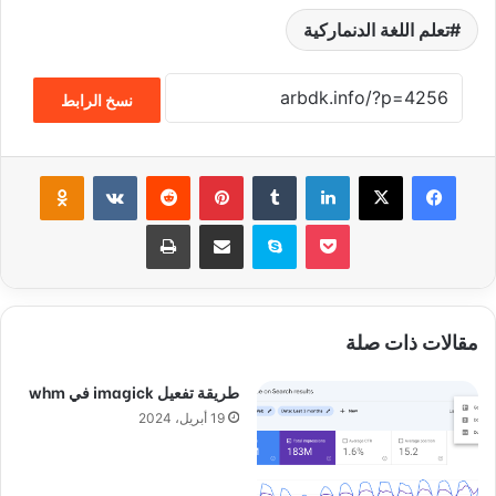
تعلم اللغة الدنماركية
نسخ الرابط
فيسبوك
‫X
لينكدإن
‏Tumblr
بينتيريست
‏Reddit
‏VKontakte
Odnoklassniki
‫Pocket
سكايب
مشاركة عبر البريد
طباعة
مقالات ذات صلة
طريقة تفعيل imagick في whm
19 أبريل، 2024