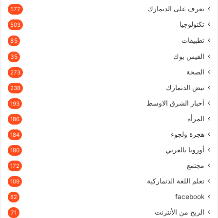
تعرف على الدنمارك
577
تكنولوجيا
503
تطبيقات
85
الفيس بوك
35
الصحة
273
نبض الدنمارك
238
أخبار الشرق الاوسط
193
المرأة
186
هجرة ولجوء
184
أوروبا بالعربي
180
مجتمع
172
تعلم اللغة الدنماركية
109
facebook
82
الربح من الأنترنت
71