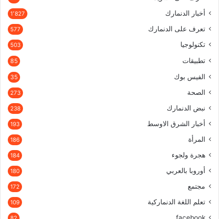
أخبار الدنمارك
1٬827
تعرف على الدنمارك
577
تكنولوجيا
503
تطبيقات
85
الفيس بوك
35
الصحة
273
نبض الدنمارك
238
أخبار الشرق الاوسط
193
المرأة
186
هجرة ولجوء
184
أوروبا بالعربي
180
مجتمع
172
تعلم اللغة الدنماركية
109
facebook
82