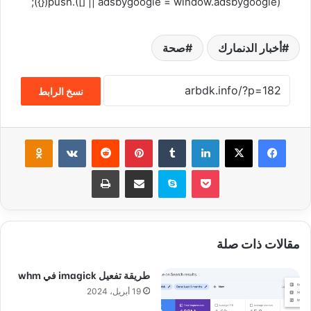
(adsbygoogle = window.adsbygoogle || []).push({});
أخبار الدنمارك
صحة
نسخ الرابط
فيسبوك
‫X
لينكدإن
‏Tumblr
بينتيريست
‏Reddit
‏VKontakte
Odnoklassniki
‫Pocket
سكايب
مشاركة عبر البريد
طباعة
مقالات ذات صلة
طريقة تفعيل imagick في whm
19 أبريل، 2024