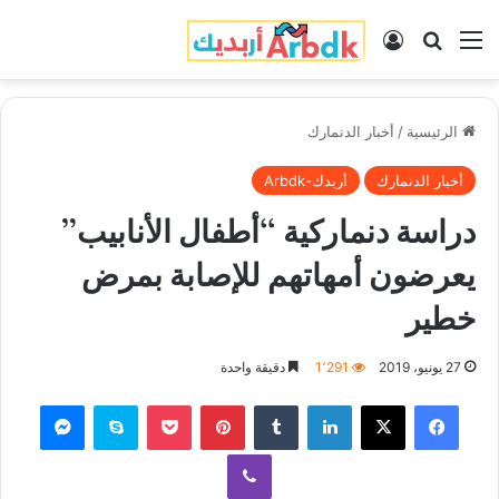
القائمة
بحث عن
تسجيل الدخول
الرئيسية
/
أخبار الدنمارك
أخبار الدنمارك
أربدك-Arbdk
دراسة دنماركية “أطفال الأنابيب”
يعرضون أمهاتهم للإصابة بمرض
خطير
27 يونيو، 2019
1٬291
دقيقة واحدة
فيسبوك
‫X
لينكدإن
‏Tumblr
بينتيريست
‫Pocket
سكايب
ماسنجر
ڤايبر