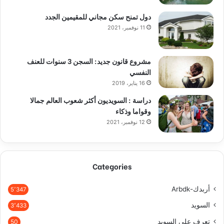
دول تمنح سكن مجاني للمقيمين الجدد
11 نوفمبر، 2021
مشروع قانون جديد: السجن 3 سنوات للعنف
النفسي
16 يناير، 2019
دراسة : السويديون أكثر شعوب العالم جمالا
وقواما وذكاء
12 نوفمبر، 2021
Categories
أربدك-Arbdk
5٬347
السويد
3٬433
تعرف على السويد
50