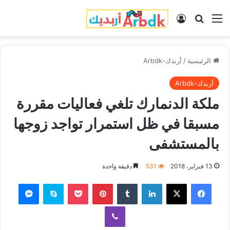
القائمة
بحث عن
تسجيل الدخول
الرئيسية
/
أربدك-Arbdk
أربدك-Arbdk
ملكة الدنمارك تلغي فعاليات مقررة
مسبقا في ظل استمرار تواجد زوجها
بالمستشفى
13 فبراير، 2018
531
دقيقة واحدة
فيسبوك
‫X
لينكدإن
‏Tumblr
بينتيريست
‫Pocket
سكايب
ماسنجر
ڤايبر