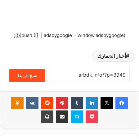
(adsbygoogle = window.adsbygoogle || []).push({});
أخبار الدنمارك
نسخ الرابط
فيسبوك
‫X
لينكدإن
‏Tumblr
بينتيريست
‏Reddit
‏VKontakte
Odnoklassniki
‫Pocket
سكايب
مشاركة عبر البريد
طباعة