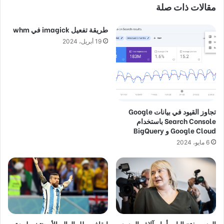
مقالات ذات صلة
طريقة تفعيل imagick في whm
19 أبريل، 2024
تجاوز القيود في بيانات Google
Search Console باستخدام
Google Cloud و BigQuery
6 مايو، 2024
الوزير يفتح الباب أمام آلاف المزيد
إيقاف بطل العالم الأرجنتيني لمدة