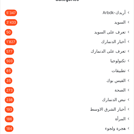
أربدك-Arbdk
5٬347
السويد
3٬433
تعرف على السويد
50
أخبار الدنمارك
1٬827
تعرف على الدنمارك
577
تكنولوجيا
503
تطبيقات
85
الفيس بوك
35
الصحة
273
نبض الدنمارك
238
أخبار الشرق الاوسط
193
المرأة
186
هجرة ولجوء
184