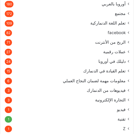
أوروبا بالعربي
180
مجتمع
172
تعلم اللغة الدنماركية
109
facebook
82
الربح من الأنترنت
71
عملات رقمية
27
دليلك في أوروبا
24
تعلم القيادة في الدنمارك
15
معلومات مهمة لضمان النجاح العملي
6
فيديوهات من الدنمارك
3
التجارة الإلكترونية
3
فيديو
1
تقنية
1
Z
1