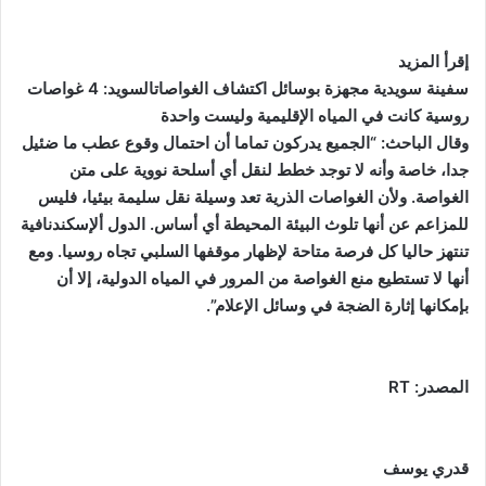
إقرأ المزيد
سفينة سويدية مجهزة بوسائل اكتشاف الغواصاتالسويد: 4 غواصات
روسية كانت في المياه الإقليمية وليست واحدة
وقال الباحث: “الجميع يدركون تماما أن احتمال وقوع عطب ما ضئيل
جدا، خاصة وأنه لا توجد خطط لنقل أي أسلحة نووية على متن
الغواصة. ولأن الغواصات الذرية تعد وسيلة نقل سليمة بيئيا، فليس
للمزاعم عن أنها تلوث البيئة المحيطة أي أساس. الدول ألإسكندنافية
تنتهز حاليا كل فرصة متاحة لإظهار موقفها السلبي تجاه روسيا. ومع
أنها لا تستطيع منع الغواصة من المرور في المياه الدولية، إلا أن
بإمكانها إثارة الضجة في وسائل الإعلام”.
المصدر: RT
قدري يوسف