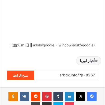
(adsbygoogle = window.adsbygoogle || []).push({});
أخبار اوربا
نسخ الرابط
فيسبوك
‫X
لينكدإن
‏Tumblr
بينتيريست
‏Reddit
‏VKontakte
Odnoklassniki
‫Pocket
سكايب
مشاركة عبر البريد
طباعة