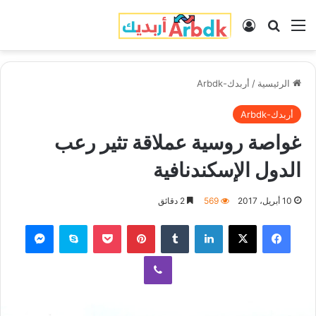
القائمة
بحث عن
تسجيل الدخول
الرئيسية
/
أربدك-Arbdk
أربدك-Arbdk
غواصة روسية عملاقة تثير رعب
الدول الإسكندنافية
10 أبريل، 2017
569
2 دقائق
فيسبوك
‫X
لينكدإن
‏Tumblr
بينتيريست
‫Pocket
سكايب
ماسنجر
ڤايبر