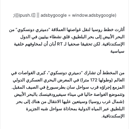
(adsbygoogle = window.adsbygoogle || []).push({});
أثارت خطط روسيا لنقل غواصتها العملاقة “دميتري دونسكوي” من
البحر الأبيض إلى بحر البلطيق، قلق نشطاء بيئيين في الدول
الإسكندنافية. لكن تحقيقا صحفيا لـ RT أبان أن لمخاوفهم خلفية
سياسية
من المخطط أن تشارك “دميتري دونسكوي”، كبرى الغواصات في
العالم (وطولها 172 مترا) في المعرض البحري العسكري الدولي
المزمع إجراؤه قرب سواحل سان بطرسبورغ في الصيف المقبل.
وتتموضع الغواصة حاليا في ميناء سيفيرودفينسك بالبحر الأبيض
(شمال غرب روسيا) وسيتعين عليها الانتقال من هناك إلى بحر
البلطيق عبر المياه الدولية بمحاذاة سواحل شبه الجزيرة
الإسكندنافية.