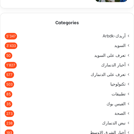
Categories
أربدك-Arbdk
5٬347
السويد
3٬433
تعرف على السويد
50
أخبار الدنمارك
1٬827
تعرف على الدنمارك
577
تكنولوجيا
503
تطبيقات
85
الفيس بوك
35
الصحة
273
نبض الدنمارك
238
أخبار الشرق الاوسط
193