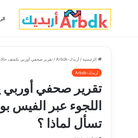
الر
الرئيسية
/
أربدك-Arbdk
/
تقرير صحفي أوربي يكشف حالات ب
أربدك-Arbdk
تقرير صحفي أوربي ي
اللجوء عبر الفيس بو
تسأل لماذا ؟