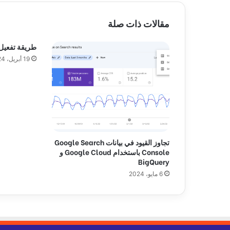
س
ت
مقالات ذات صلة
ث
ي
طريقة تفعيل imagick في m
ر
19 أبريل، 2024
ا
ل
ر
ع
ب
ف
ي
أ
تجاوز القيود في بيانات Google Search
ل
Console باستخدام Google Cloud و
م
BigQuery
ا
6 مايو، 2024
ن
ي
ا