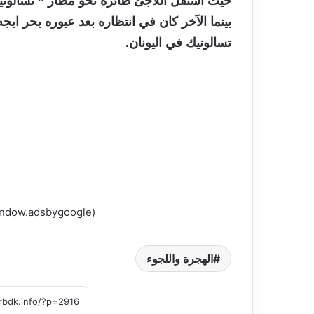
حيث استقل اللاجئ طائرة نحو مطار ” تسالونيك
بينما الآخر كان في انتظاره بعد عبوره بحر اي
تسالونيك في اليونان.
(adsbygoogle = window.adsbygoogle || []).push({});
الهجرة واللجوء