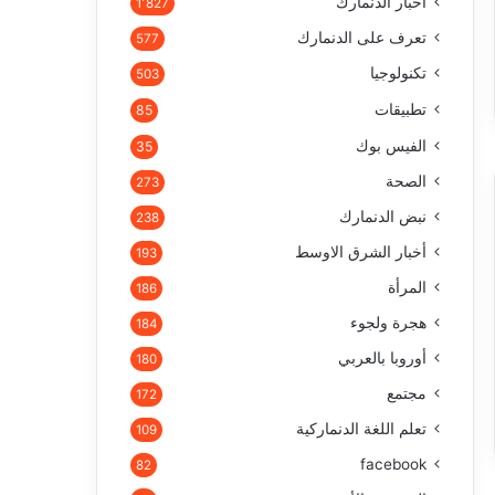
أخبار الدنمارك
1٬827
تعرف على الدنمارك
577
تكنولوجيا
503
تطبيقات
85
الفيس بوك
35
الصحة
273
نبض الدنمارك
238
أخبار الشرق الاوسط
193
المرأة
186
هجرة ولجوء
184
أوروبا بالعربي
180
مجتمع
172
تعلم اللغة الدنماركية
109
facebook
82