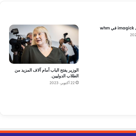
ص
ح
ا
ب
wh
ا
ل
س
ي
ا
ر
ا
الوزير يفتح الباب أمام آلاف المزيد من
ت
الطلاب الدوليين.
ف
22 أكتوبر، 2023
ي
ا
ل
د
ن
م
ا
ر