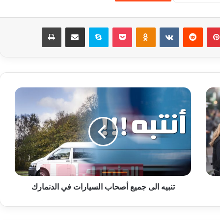
بينتيريست
‏Reddit
‏VKontakte
Odnoklassniki
‫Pocket
سكايب
مشاركة عبر البريد
طباعة
ت
ن
ب
ي
ه
ا
ل
ى
ج
تنبيه الى جميع أصحاب السيارات في الدنمارك
م
ي
ع
أ