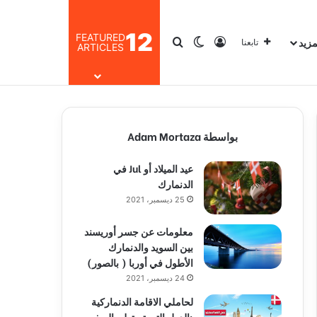
12
FEATURED
مزيد
تسجيل الدخول
بحث عن
الوضع المظلم
تابعنا
ARTICLES
بواسطة Adam Mortaza
عيد الميلاد أو Jul في
الدنمارك
25 ديسمبر، 2021
معلومات عن جسر أوريسند
بين السويد والدنمارك
الأطول في أوربا ( بالصور)
24 ديسمبر، 2021
لحاملي الاقامة الدنماركية
:الدول التي تستطيع السفر