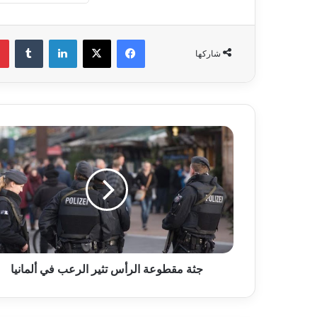
فيسبوك
‫X
لينكدإن
‏Tumblr
شاركها
ج
ث
ة
م
ق
ط
و
ع
ة
جثة مقطوعة الرأس تثير الرعب في ألمانيا
ا
ل
ر
أ