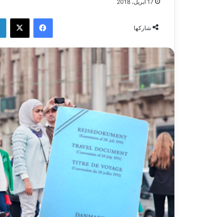
17 أبريل، 2018
فيسبوك
‫X
شاركها