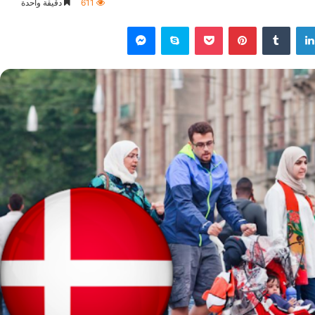
611
دقيقة واحدة
لينكدإن
‏Tumblr
بينتيريست
‫Pocket
سكايب
ماسنجر