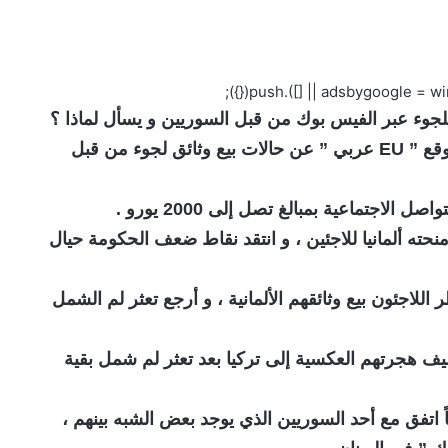
جوء عبر الفيس بوك من قبل السوريين و يسأل لماذا ؟
كشف موقع ” دير شبيغل الألماني ” بحسب موقع ” EU عربي ” عن حالات بيع وثائق لجوء من قبل
اجتماعية بمبالغ تصل إلى 2000 يورو .
حته ألمانيا للاجئين ، و انتقد نقاط ضعف الحكومة حيال
للاجئون بيع وثائقهم الألمانية ، و أرجع تعثر لم الشمل
ف هجرتهم العكسية إلى تركيا بعد تعثر لم شمل بقية
الموقع حالة لشاب سوري عمره 35 عاماً اتفق مع أحد السوريين الذي يوجد بعض الشبه بينهم ،