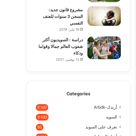
مشروع قانون جديد:
السجن 3 سنوات للعنف
النفسي
16 يناير، 2019
دراسة : السويديون أكثر
شعوب العالم جمالا وقواما
وذكاء
12 نوفمبر، 2021
Categories
أربدك-Arbdk
5٬347
السويد
3٬433
تعرف على السويد
50