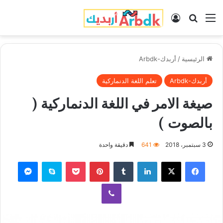
القائمة
بحث عن
تسجيل الدخول
الرئيسية
/
أربدك-Arbdk
أربدك-Arbdk
تعلم اللغة الدنماركية
صيغة الامر في اللغة الدنماركية (
بالصوت )
3 سبتمبر، 2018
641
دقيقة واحدة
فيسبوك
‫X
لينكدإن
‏Tumblr
بينتيريست
‫Pocket
سكايب
ماسنجر
ڤايبر