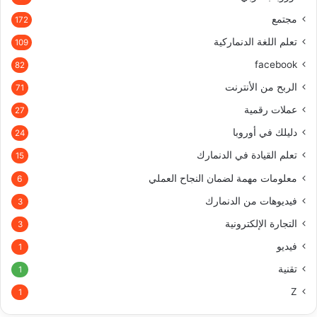
مجتمع
172
تعلم اللغة الدنماركية
109
facebook
82
الربح من الأنترنت
71
عملات رقمية
27
دليلك في أوروبا
24
تعلم القيادة في الدنمارك
15
معلومات مهمة لضمان النجاح العملي
6
فيديوهات من الدنمارك
3
التجارة الإلكترونية
3
فيديو
1
تقنية
1
Z
1