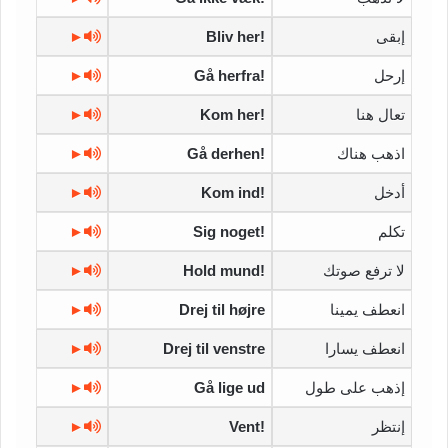
إبقى
Bliv her!
►
إرحل
Gå herfra!
►
تعال هنا
Kom her!
►
اذهب هناك
Gå derhen!
►
أدخل
Kom ind!
►
تكلم
Sig noget!
►
لا ترفع صوتك
Hold mund!
►
انعطف يمينا
Drej til højre
►
انعطف يسارا
Drej til venstre
►
إذهب على طول
Gå lige ud
►
إنتظر
Vent!
►