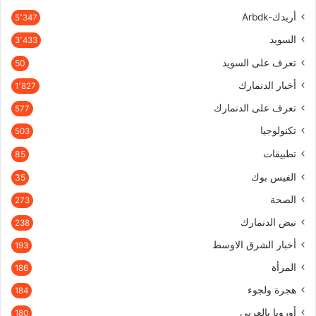
أربدك-Arbdk
5٬347
السويد
3٬433
تعرف على السويد
50
أخبار الدنمارك
1٬827
تعرف على الدنمارك
577
تكنولوجيا
503
تطبيقات
85
الفيس بوك
35
الصحة
273
نبض الدنمارك
238
أخبار الشرق الاوسط
193
المرأة
186
هجرة ولجوء
184
أوروبا بالعربي
180