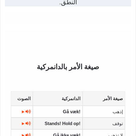
النطق.
صيغة الأمر بالدانمركية
صيغة الأمر
الدانمركية
الصوت
إذهب
Gå væk!
►
توقف
Stands! Hold op!
►
لا تذهب
Gå ikke væk!
►