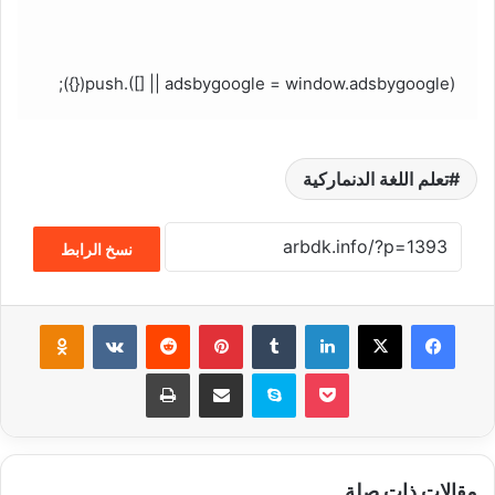
(adsbygoogle = window.adsbygoogle || []).push({});
تعلم اللغة الدنماركية
نسخ الرابط
فيسبوك
‫X
لينكدإن
‏Tumblr
بينتيريست
‏Reddit
‏VKontakte
Odnoklassniki
‫Pocket
سكايب
مشاركة عبر البريد
طباعة
مقالات ذات صلة