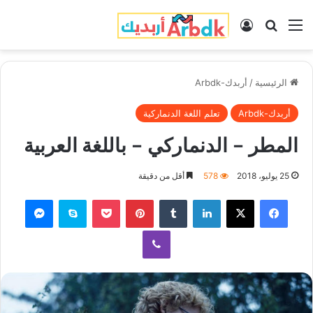
القائمة
بحث عن
تسجيل الدخول
الرئيسية
/
أربدك-Arbdk
أربدك-Arbdk
تعلم اللغة الدنماركية
المطر – الدنماركي – باللغة العربية
25 يوليو، 2018
578
أقل من دقيقة
فيسبوك
‫X
لينكدإن
‏Tumblr
بينتيريست
‫Pocket
سكايب
ماسنجر
ڤايبر