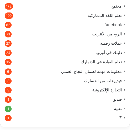
مجتمع
172
تعلم اللغة الدنماركية
109
facebook
82
الربح من الأنترنت
71
عملات رقمية
27
دليلك في أوروبا
24
تعلم القيادة في الدنمارك
15
معلومات مهمة لضمان النجاح العملي
6
فيديوهات من الدنمارك
3
التجارة الإلكترونية
3
فيديو
1
تقنية
1
Z
1