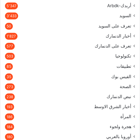
أربدك-Arbdk
5٬347
السويد
3٬433
تعرف على السويد
50
أخبار الدنمارك
1٬827
تعرف على الدنمارك
577
تكنولوجيا
503
تطبيقات
85
الفيس بوك
35
الصحة
273
نبض الدنمارك
238
أخبار الشرق الاوسط
193
المرأة
186
هجرة ولجوء
184
أوروبا بالعربي
180