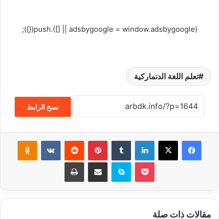
(adsbygoogle = window.adsbygoogle || []).push({});
تعلم اللغة الدنماركية
نسخ الرابط
فيسبوك
‫X
لينكدإن
‏Tumblr
بينتيريست
‏Reddit
‏VKontakte
Odnoklassniki
‫Pocket
سكايب
مشاركة عبر البريد
طباعة
مقالات ذات صلة