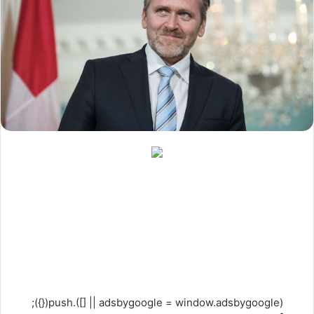
(adsbygoogle = window.adsbygoogle || []).push({});