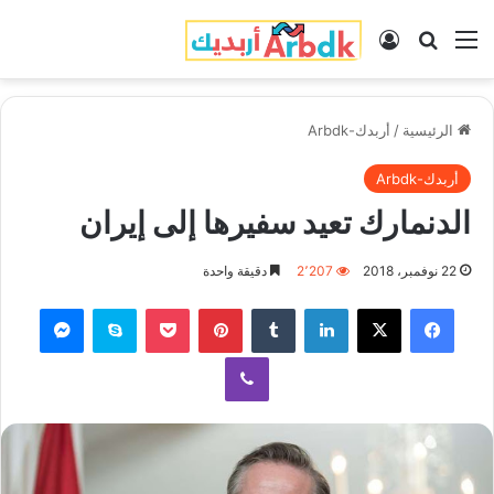
القائمة
بحث عن
تسجيل الدخول
الرئيسية
/
أربدك-Arbdk
أربدك-Arbdk
الدنمارك تعيد سفيرها إلى إيران
22 نوفمبر، 2018
2٬207
دقيقة واحدة
فيسبوك
‫X
لينكدإن
‏Tumblr
بينتيريست
‫Pocket
سكايب
ماسنجر
ڤايبر