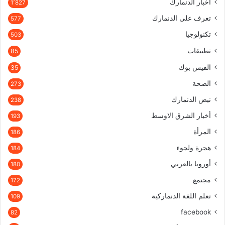
أخبار الدنمارك
1٬827
تعرف على الدنمارك
577
تكنولوجيا
503
تطبيقات
85
الفيس بوك
35
الصحة
273
نبض الدنمارك
238
أخبار الشرق الاوسط
193
المرأة
186
هجرة ولجوء
184
أوروبا بالعربي
180
مجتمع
172
تعلم اللغة الدنماركية
109
facebook
82