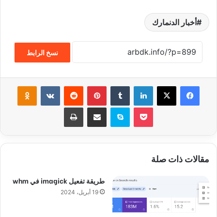
أخبار الدنمارك
نسخ الرابط
فيسبوك
‫X
لينكدإن
‏Tumblr
بينتيريست
‏Reddit
‏VKontakte
Odnoklassniki
‫Pocket
سكايب
مشاركة عبر البريد
طباعة
مقالات ذات صلة
طريقة تفعيل imagick في whm
19 أبريل، 2024