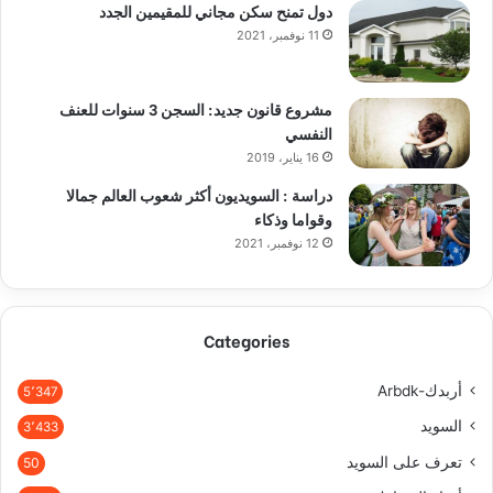
دول تمنح سكن مجاني للمقيمين الجدد
11 نوفمبر، 2021
مشروع قانون جديد: السجن 3 سنوات للعنف
النفسي
16 يناير، 2019
دراسة : السويديون أكثر شعوب العالم جمالا
وقواما وذكاء
12 نوفمبر، 2021
Categories
أربدك-Arbdk
5٬347
السويد
3٬433
تعرف على السويد
50