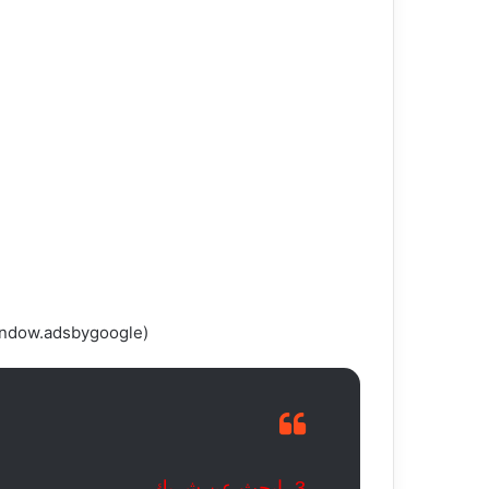
(adsbygoogle = window.adsbygoogle || []).push({});
3- ابحث عن شريك