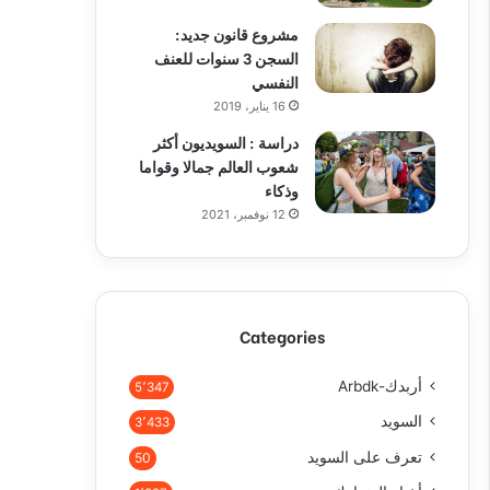
مشروع قانون جديد:
السجن 3 سنوات للعنف
النفسي
16 يناير، 2019
دراسة : السويديون أكثر
شعوب العالم جمالا وقواما
وذكاء
12 نوفمبر، 2021
Categories
أربدك-Arbdk
5٬347
السويد
3٬433
تعرف على السويد
50