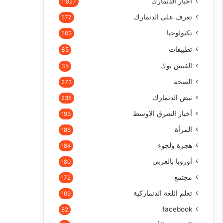
أخبار الدنمارك
1٬827
تعرف على الدنمارك
577
تكنولوجيا
503
تطبيقات
85
الفيس بوك
35
الصحة
273
نبض الدنمارك
238
أخبار الشرق الاوسط
193
المرأة
186
هجرة ولجوء
184
أوروبا بالعربي
180
مجتمع
172
تعلم اللغة الدنماركية
109
facebook
82