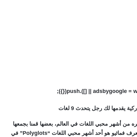
كية يقدمها لك رجل يتحدث 9 لغات
يره من أشهر محبي اللغات في العالم، بعضها قمنا بجمعها
لك من تجارب محبي اللغات الآخرين، لمن لايعرف فماثيو هو أحد أشهر محبي اللغات “Polyglots” في