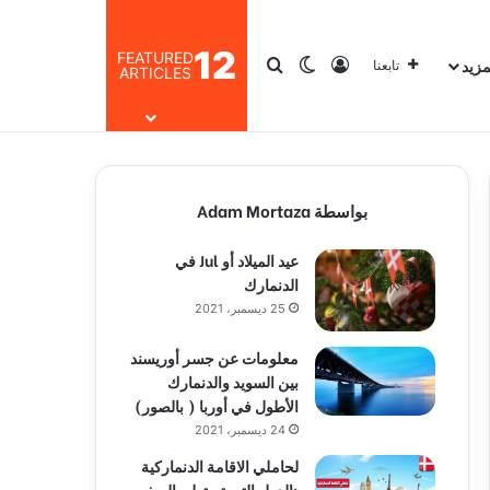
12
FEATURED
مزيد
تسجيل الدخول
بحث عن
الوضع المظلم
تابعنا
ARTICLES
بواسطة Adam Mortaza
عيد الميلاد أو Jul في
الدنمارك
25 ديسمبر، 2021
معلومات عن جسر أوريسند
بين السويد والدنمارك
الأطول في أوربا ( بالصور)
24 ديسمبر، 2021
لحاملي الاقامة الدنماركية
:الدول التي تستطيع السفر