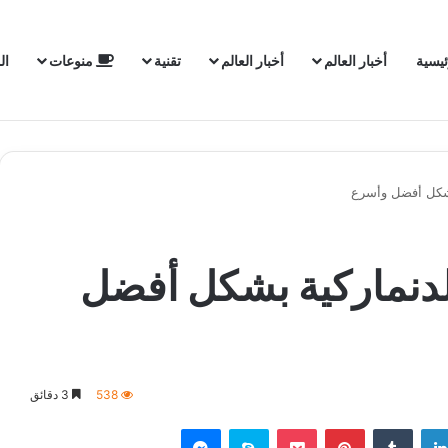
ئيسية
أخبار العالم
أخبار العالم
تقنية
منوعات
ال
 الدنماركية بشكل أفضل
538
3 دقائق
لينكدإن
‏Tumblr
بينتيريست
‫Pocket
سكايب
ماسنجر