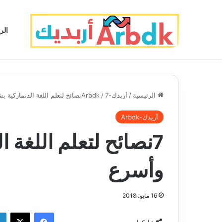
الر
الرئيسية
/
أربدك-Arbdk
7نصائح لتعلم اللغة الدنماركية بشكل أفضل وأسرع
/
أربدك-Arbdk
7نصائح لتعلم اللغة
وأسرع
16 مايو، 2018
فيسبوك
‫X