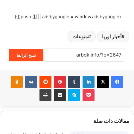
(adsbygoogle = window.adsbygoogle || []).push({});
أخبار اوربا
منوعات
نسخ الرابط
فيسبوك
‫X
لينكدإن
‏Tumblr
بينتيريست
‏Reddit
‏VKontakte
Odnoklassniki
‫Pocket
سكايب
مشاركة عبر البريد
طباعة
مقالات ذات صلة