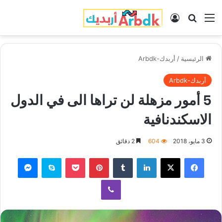
القائمة
بحث عن
تسجيل الدخول
الرئيسية
/
أربدك-Arbdk
أربدك-Arbdk
5 أمور مزهلة لن تراها الى في الدول
الاسكندنافية
3 مايو، 2018
604
2 دقائق
فيسبوك
‫X
لينكدإن
‏Tumblr
بينتيريست
‫Pocket
سكايب
ماسنجر
ڤايبر