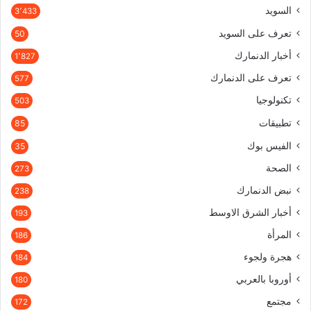
السويد
3٬433
تعرف على السويد
50
أخبار الدنمارك
1٬827
تعرف على الدنمارك
577
تكنولوجيا
503
تطبيقات
85
الفيس بوك
35
الصحة
273
نبض الدنمارك
238
أخبار الشرق الاوسط
193
المرأة
186
هجرة ولجوء
184
أوروبا بالعربي
180
مجتمع
172