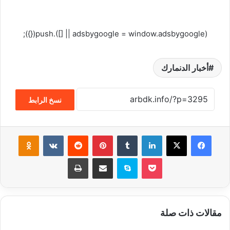
(adsbygoogle = window.adsbygoogle || []).push({});
أخبار الدنمارك
نسخ الرابط
فيسبوك
‫X
لينكدإن
‏Tumblr
بينتيريست
‏Reddit
‏VKontakte
Odnoklassniki
‫Pocket
سكايب
مشاركة عبر البريد
طباعة
مقالات ذات صلة