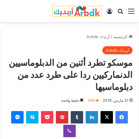
القائمة
بحث عن
تسجيل الدخول
الرئيسية
/
أربدك-Arbdk
أربدك-Arbdk
موسكو تطرد أثنين من الدبلوماسيين
الدنماركيين ردا على طرد عدد من
دبلوماسيها
31 مارس، 2018
569
دقيقة واحدة
فيسبوك
‫X
لينكدإن
‏Tumblr
بينتيريست
‫Pocket
سكايب
ماسنجر
ڤايبر