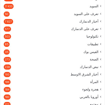
السويد
3٬433
تعرف على السويد
50
أخبار الدنمارك
1٬827
تعرف على الدنمارك
577
تكنولوجيا
503
تطبيقات
85
الفيس بوك
35
الصحة
273
نبض الدنمارك
238
أخبار الشرق الاوسط
193
المرأة
186
هجرة ولجوء
184
أوروبا بالعربي
180
مجتمع
172