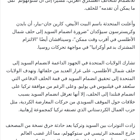
للانضمام للتحالف العسكري الغربي، مشيرًا إلى أن ستوكهولم “تمل
ما يمكن أن تقدمه” للحلف.
وأعلنت المتحدثة باسم البيت الأبيض، كارين جان-بيار، أن بايدن
وكريسترسون سيؤكدان “ضرورة انضمام السويد إلى حلف شمال
الأطلسي في أقرب وقت ممكن”، وسيناقشان أيضًا “الالتزام
المشترك بدعم أوكرانيا” في مواجهة تحركات روسيا.
تشارك الولايات المتحدة في الجهود الداعمة لانضمام السويد إلى
حلف شمال الأطلسي، على غرار العديد من حلفائها. وتهدف الولايات
المتحدة إلى تحقيق انضمام السويد في قمة الحلف الدفاعي التي
ستُعقد في فيلنيوس في يوليو. وعلى الرغم من موافقة تركيا على
انضمام فنلندا إلى الحلف، إلا أنها تعرقل انضمام السويد بسبب
خلافات حول الموقف السويدي من حركات المعارضة الكردية، مثل
حزب العمال الكردستاني الذي تصنفه تركيا كمجموعة إرهابية.
زادت التوترات بين السويد وتركيا بعد حادثة حرق نسخة من المصحف
خارج المسجد الرئيسي في ستوكهولم، مما أثار غضب العالم