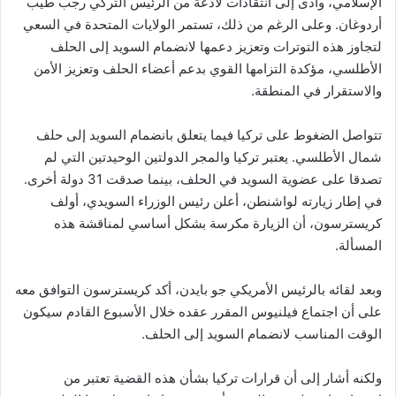
الإسلامي، وأدى إلى انتقادات لاذعة من الرئيس التركي رجب طيب
أردوغان. وعلى الرغم من ذلك، تستمر الولايات المتحدة في السعي
لتجاوز هذه التوترات وتعزيز دعمها لانضمام السويد إلى الحلف
الأطلسي، مؤكدة التزامها القوي بدعم أعضاء الحلف وتعزيز الأمن
والاستقرار في المنطقة.
تتواصل الضغوط على تركيا فيما يتعلق بانضمام السويد إلى حلف
شمال الأطلسي. يعتبر تركيا والمجر الدولتين الوحيدتين التي لم
تصدقا على عضوية السويد في الحلف، بينما صدقت 31 دولة أخرى.
في إطار زيارته لواشنطن، أعلن رئيس الوزراء السويدي، أولف
كريسترسون، أن الزيارة مكرسة بشكل أساسي لمناقشة هذه
المسألة.
وبعد لقائه بالرئيس الأمريكي جو بايدن، أكد كريسترسون التوافق معه
على أن اجتماع فيلنيوس المقرر عقده خلال الأسبوع القادم سيكون
الوقت المناسب لانضمام السويد إلى الحلف.
ولكنه أشار إلى أن قرارات تركيا بشأن هذه القضية تعتبر من