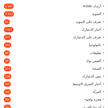
أربدك-Arbdk
5٬347
السويد
3٬433
تعرف على السويد
50
أخبار الدنمارك
1٬827
تعرف على الدنمارك
577
تكنولوجيا
503
تطبيقات
85
الفيس بوك
35
الصحة
273
نبض الدنمارك
238
أخبار الشرق الاوسط
193
المرأة
186
هجرة ولجوء
184
أوروبا بالعربي
180