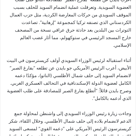
العضوية السويدية. وتعرقلت عملية انضمام السويد للحلف بسبب
الموقف السويدي من حركات المعارضة الكردية، مثل حزب العمال
الكردستاني الذي تصنفه تركيا كمجموعة “إرهابية”. تصاعدت
التوترات بين البلدين بعد حادثة حرق عراقي نسخة من المصحف
خارج المسجد الرئيسي في ستوكهولم، مما أثار غضب العالم
الإسلامي.
أثناء استقباله لرئيس الوزراء السويدي أولف كريسترسون في البيت
الأبيض، أعرب الرئيس الأمريكي جو بايدن عن تطلعه “بفارغ الصبر”
لانضمام السويد إلى حلف شمال الأطلسي (الناتو)، مؤكدًا دعمه
الكامل لعضوية الدولة الإسكندنافية في التحالف العسكري الغربي.
وصرح بايدن قائلاً: “أتطلع بفارغ الصبر للمصادقة على طلب العضوية
الذي أدعمه بالكامل”.
وجاءت زيارة رئيس الوزراء السويدي إلى واشنطن لمحاولة جمع
الدعم لانضمام بلاده إلى حلف شمال الأطلسي. وخلال اللقاء، شكر
كريسترسون الرئيس الأمريكي على “دعمه القوي” لمسعى السويد