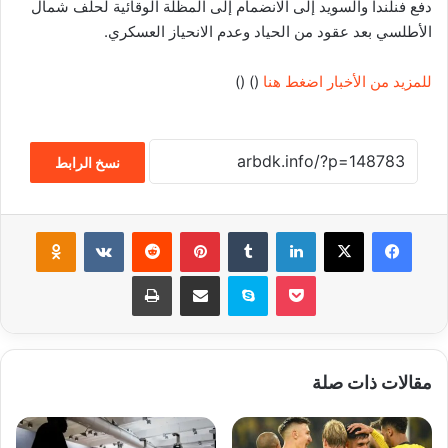
دفع فنلندا والسويد إلى الانضمام إلى المظلة الوقائية لحلف شمال
الأطلسي بعد عقود من الحياد وعدم الانحياز العسكري.
للمزيد من الأخبار اضغط هنا
(
) (
)
نسخ الرابط
فيسبوك
‫X
لينكدإن
‏Tumblr
بينتيريست
‏Reddit
‏VKontakte
Odnoklassniki
‫Pocket
سكايب
مشاركة عبر البريد
طباعة
مقالات ذات صلة