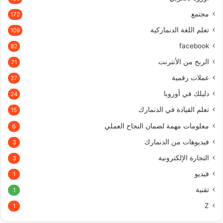
مجتمع
172
تعلم اللغة الدنماركية
109
facebook
82
الربح من الأنترنت
71
عملات رقمية
27
دليلك في أوروبا
24
تعلم القيادة في الدنمارك
15
معلومات مهمة لضمان النجاح العملي
6
فيديوهات من الدنمارك
3
التجارة الإلكترونية
3
فيديو
1
تقنية
1
Z
1