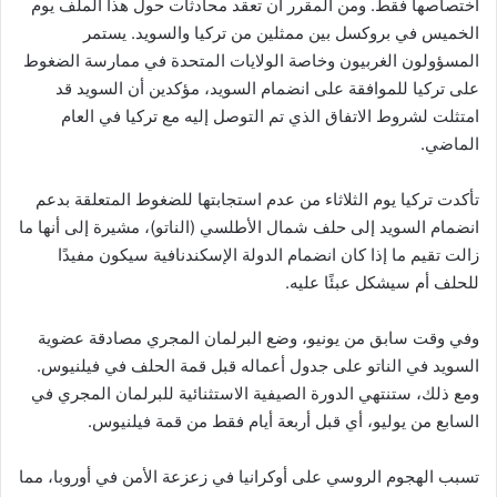
اختصاصها فقط. ومن المقرر أن تعقد محادثات حول هذا الملف يوم
الخميس في بروكسل بين ممثلين من تركيا والسويد. يستمر
المسؤولون الغربيون وخاصة الولايات المتحدة في ممارسة الضغوط
على تركيا للموافقة على انضمام السويد، مؤكدين أن السويد قد
امتثلت لشروط الاتفاق الذي تم التوصل إليه مع تركيا في العام
الماضي.
تأكدت تركيا يوم الثلاثاء من عدم استجابتها للضغوط المتعلقة بدعم
انضمام السويد إلى حلف شمال الأطلسي (الناتو)، مشيرة إلى أنها ما
زالت تقيم ما إذا كان انضمام الدولة الإسكندنافية سيكون مفيدًا
للحلف أم سيشكل عبئًا عليه.
وفي وقت سابق من يونيو، وضع البرلمان المجري مصادقة عضوية
السويد في الناتو على جدول أعماله قبل قمة الحلف في فيلنيوس.
ومع ذلك، ستنتهي الدورة الصيفية الاستثنائية للبرلمان المجري في
السابع من يوليو، أي قبل أربعة أيام فقط من قمة فيلنيوس.
تسبب الهجوم الروسي على أوكرانيا في زعزعة الأمن في أوروبا، مما