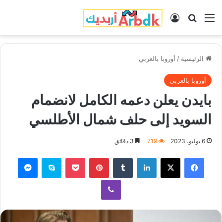
القائمة
بحث عن
تسجيل الدخول
الرئيسية
/
أوروبا بالعربي
أوروبا بالعربي
بايدن يعلن دعمه الكامل لانضمام
السويد إلى حلف شمال الأطلسي
6 يوليو، 2023
719
3 دقائق
فيسبوك
‫X
لينكدإن
‏Tumblr
بينتيريست
‫Pocket
سكايب
ماسنجر
ڤايبر