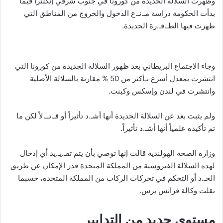
وظهرت السلالة الجديدة من كورونا في جنوب شرقي إنكلترا فيما
بدأت الحكومة دراسة مـ.نـ.ع الدخول والخروج من المناطق التي
ظهرت فيها الطـ.فـ.رة الجديدة.
وجاء الاجتماع البريطاني بعد ظهور السلالة الجديدة من كورونا التي
انتشرت بمعدل أسرع بـأكثر من 50 % مقارنة بالسلالة الأصلية
وانتشرت في لندن وإسكس وكينت.
ولم يثبت بعد عن السلالة الجديدة أنها أشـ.د تأثيراً أو قـ.تــ.لاً لكن ما
تم تأكيده علمياً أنها أشـ.د تأثيراً.
وزارة الصحة الهولندية قالت إنها توصي بأن يتم تقـ.يـ.يد أي إدخال
لهذه السلالة الفيروسية من المملكة المتحدة قدر الإمكان عن طريق
الحـ.د أو التحكم في تحركات الركاب من المملكة المتحدة، حسبما
نقلت وكالة فرانس برس.
مستوى جديد من التدابير