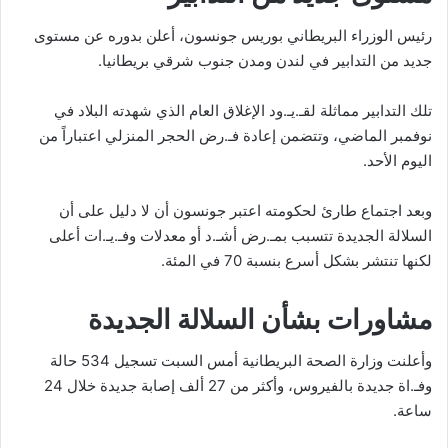
رئيس الوزراء البريطاني بوريس جونسون، أعلن بدوره عن مستوى
جديد من التدابير في لندن ومدن جنوب شرقي بريطانيا.
تلك التدابير مماثلة لقـ.يـ.ود الإغلاق العام الذي شهدته البلاد في
نوفمبر الماضي، وتتضمن إعادة فـ.رض الحجر المنزلي اعتباراً من
اليوم الأحد.
وبعد اجتماع طارئ لحكومته اعتبر جونسون أن لا دليل على أن
السلالة الجديدة تتسبب بمـ.رض أشـ.د أو معدلات وفـ.يـ.ات أعلى
لكنها تنتشر بشكل أسرع بنسبة 70 في المئة.
مشاورات بشأن السلالة الجديدة
وأعلنت وزارة الصحة البريطانية أمس السبت تسجيل 534 حالة
وفـ.اة جديدة بالفيروس، وأكثر من 27 ألف إصابة جديدة خلال 24
ساعة.