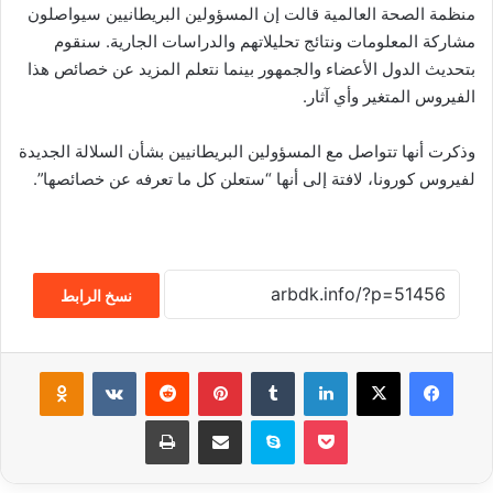
منظمة الصحة العالمية قالت إن المسؤولين البريطانيين سيواصلون
مشاركة المعلومات ونتائج تحليلاتهم والدراسات الجارية. سنقوم
بتحديث الدول الأعضاء والجمهور بينما نتعلم المزيد عن خصائص هذا
الفيروس المتغير وأي آثار.
وذكرت أنها تتواصل مع المسؤولين البريطانيين بشأن السلالة الجديدة
لفيروس كورونا، لافتة إلى أنها “ستعلن كل ما تعرفه عن خصائصها”.
نسخ الرابط
فيسبوك
‫X
لينكدإن
‏Tumblr
بينتيريست
‏Reddit
‏VKontakte
Odnoklassniki
‫Pocket
سكايب
مشاركة عبر البريد
طباعة