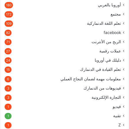
أوروبا بالعربي
180
مجتمع
172
تعلم اللغة الدنماركية
109
facebook
82
الربح من الأنترنت
71
عملات رقمية
27
دليلك في أوروبا
24
تعلم القيادة في الدنمارك
15
معلومات مهمة لضمان النجاح العملي
6
فيديوهات من الدنمارك
3
التجارة الإلكترونية
3
فيديو
1
تقنية
1
Z
1