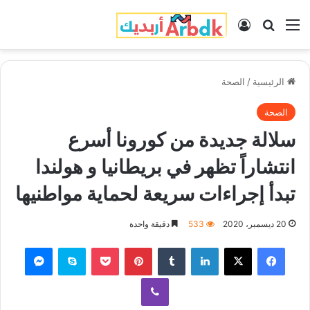
القائمة
بحث عن
تسجيل الدخول
الرئيسية
/
الصحة
الصحة
سلالة جديدة من كورونا أسرع
انتشاراً تظهر في بريطانيا و هولندا
تبدأ إجراءات سريعة لحماية مواطنيها
20 ديسمبر، 2020
533
دقيقة واحدة
فيسبوك
‫X
لينكدإن
‏Tumblr
بينتيريست
‫Pocket
سكايب
ماسنجر
ڤايبر