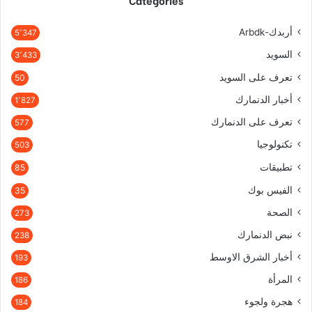
أربدك-Arbdk
5٬347
السويد
3٬433
تعرف على السويد
50
أخبار الدنمارك
1٬827
تعرف على الدنمارك
577
تكنولوجيا
503
تطبيقات
85
الفيس بوك
35
الصحة
273
نبض الدنمارك
238
أخبار الشرق الاوسط
193
المرأة
186
هجرة ولجوء
184