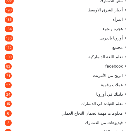
نبض الدنمارك
238
أخبار الشرق الاوسط
193
المرأة
186
هجرة ولجوء
184
أوروبا بالعربي
180
مجتمع
172
تعلم اللغة الدنماركية
109
facebook
82
الربح من الأنترنت
71
عملات رقمية
27
دليلك في أوروبا
24
تعلم القيادة في الدنمارك
15
معلومات مهمة لضمان النجاح العملي
6
فيديوهات من الدنمارك
3