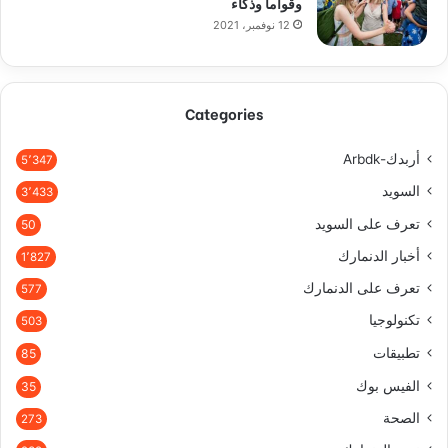
وقواما وذكاء
12 نوفمبر، 2021
Categories
أربدك-Arbdk
5٬347
السويد
3٬433
تعرف على السويد
50
أخبار الدنمارك
1٬827
تعرف على الدنمارك
577
تكنولوجيا
503
تطبيقات
85
الفيس بوك
35
الصحة
273