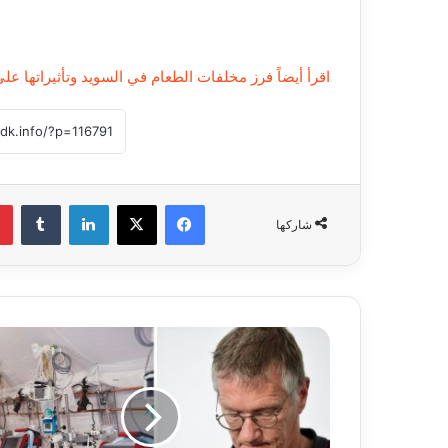
اقرأ أيضاً فرز مخلفات الطعام في السويد وتأثيراتها عل
فيسبوك
‫X
لينكدإن
‏Tumblr
شاركها
ا
ل
س
و
ي
د