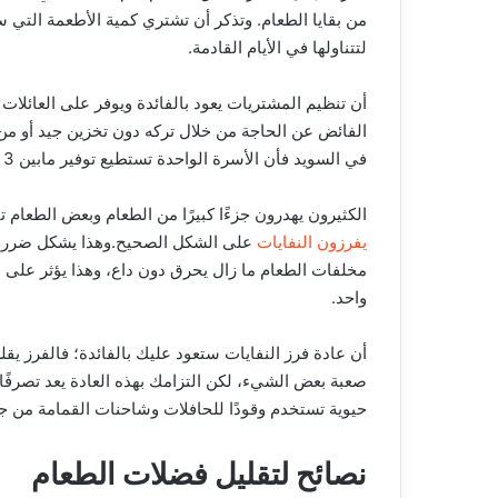
من بقايا الطعام. وتذكر أن تشتري كمية الأطعمة التي ست
لتتناولها في الأيام القادمة.
أن تنظيم المشتريات يعود بالفائدة ويوفر على العائلا
الفائض عن الحاجة من خلال تركه دون تخزين جيد أو م
في السويد فأن الأسرة الواحدة تستطيع توفير مابين 3 إلى 6 آلاف كرون سنوياً من خلال تنظيم المشتريات .
الكثيرون يهدرون جزءًا كبيرًا من الطعام وبعض الطعام 
يفرزون النفايات
على الشكل الصحيح.وهذا يشكل ضرر كبير
مخلفات الطعام ما زال يحرق دون داع، وهذا يؤثر على ال
واحد.
أن عادة فرز النفايات ستعود عليك بالفائدة؛ فالفرز يق
صعبة بعض الشيء، لكن التزامك بهذه العادة يعد تصرفًا 
حيوية تستخدم وقودًا للحافلات وشاحنات القمامة من 
نصائح لتقليل فضلات الطعام