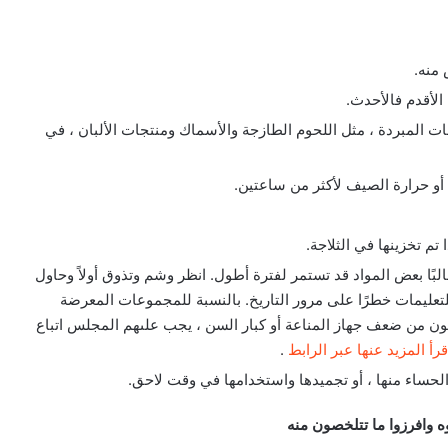
منه.
الأقدم فالأحدث.
ات المبردة ، مثل اللحوم الطازجة والأسماك ومنتجات الألبان ، في
 أو حرارة الصيف لأكثر من ساعتين.
م تخزينها في الثلاجة.
لبًا بعض المواد قد تستمر لفترة أطول. انظر وشم وتذوق أولاً وحاول
تعليمات خطرًا على مرور التاريخ. بالنسبة للمجموعات المعرضة
ون من ضعف جهاز المناعة أو كبار السن ، يجب علىهم المجلس اتباع
قرأ المزيد عنها عبر الرابط
.
الحساء منها ، أو تجميدها واستخدامها في وقت لاحق.
وه واﻓﺮزوا ﻣﺎ ﺗﺘﻠﺨﺼﻮن ﻣﻨﻪ