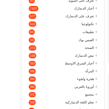
تعرف على السويد
50
أخبار الدنمارك
1٬827
تعرف على الدنمارك
577
تكنولوجيا
503
تطبيقات
85
الفيس بوك
35
الصحة
273
نبض الدنمارك
238
أخبار الشرق الاوسط
193
المرأة
186
هجرة ولجوء
184
أوروبا بالعربي
180
مجتمع
172
تعلم اللغة الدنماركية
109