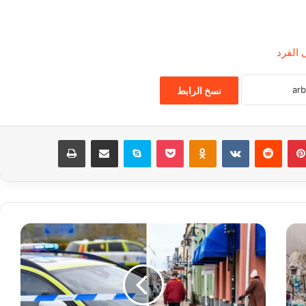
ى الفرد
نسخ الرابط
بينتيريست
‏Reddit
‏VKontakte
Odnoklassniki
‫Pocket
سكايب
مشاركة عبر البريد
طباعة
ا
ن
خ
ف
ا
ض