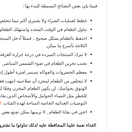
فيما يلي بعض النصائح البسيطة للبدء بها :
خطط لعمليات الشراء ولا تشتري أكثر مما تتخلص 
تناول الطعام في الوقت المحدد واستهلك الطعام 
احتفظ بالطعام بشكل صحيح .. فمثلاً أدخل المنتج
الثلاجة بأسرع ما يمكن.
لا تترك المنتجات المبردة في درجة حرارة الغرفة
تجنب تخزين الطعام في ضوء الشمس المباشر.
معظم الخضروات والفواكه تستمر لفترة أطول إذا ت
لا تتخلص من الطعام لمجرد أن صلاحيته انتهت فغا
الوثوق بحواسك. لن يكون الطعام المخزن وفقًا لل
للخطر مثل النساء الحوامل والأشخاص الذين يعان
التوصيات الغذائية الخاصة المتاحة لهذه الفئات.
ا
اعتن في بقايا الطعام , لا ترميها يمكن ضنع بعض 
اﻟﻐﺬاء ﻧﻌﻤﺔ ﻋﻠﯿﻨﺎ المحافظة ﻋﻠيه ﻟﺬﻟﻚ ﺗﻨﺎوﻟﻮا ﻣﺎ ﺗﺸﺘﺮ