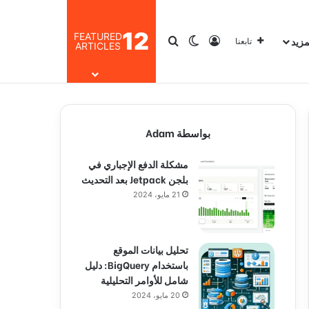
12
FEATURED
مزيد
تسجيل الدخول
بحث عن
الوضع المظلم
تابعنا
ARTICLES
بواسطة Adam
مشكلة الدفع الإجباري في
بلجن Jetpack بعد التحديث
21 مايو، 2024
تحليل بيانات الموقع
باستخدام BigQuery: دليل
شامل للأوامر التحليلية
20 مايو، 2024