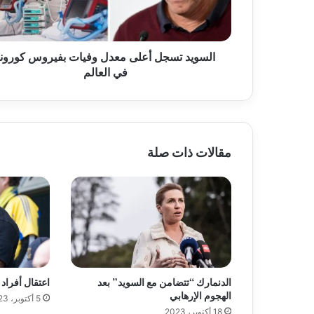
ت
س
ج
السويد تسجل أعلى معدل وفيات بفيروس كورونا
ل
في العالم
أ
ع
ل
ى
م
ع
مقالات ذات صلة
د
ل
و
ف
ي
ا
ت
ب
ف
الدنمارك “تتضامن مع السويد” بعد
اعتقال أفراد م
ي
الهجوم الإرهابي
5 أكتوبر، 2023
ر
18 أكتوبر، 2023