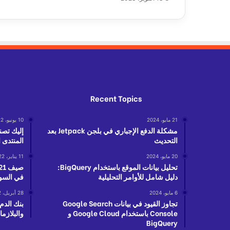
و
س
ك
و
ر
و
ن
ا
ف
Recent Topics
ي
ا
21 مايو، 2024
10 يونيو، 2022
ل
مشكلة الدفع الإجباري في بلجن Jetpack بعد
إليك تصن
ع
التحديث
المنتدى 
ا
ل
20 مايو، 2024
11 يناير، 2022
تحليل بيانات الموقع باستخدام BigQuery:
م
دليل شامل للأوامر التحليلية
في السو
6 مايو، 2024
28 أبريل، 2022
تجاوز القيود في بيانات Google Search
بنك الدم
Console باستخدام Google Cloud و
والبلازما
BigQuery