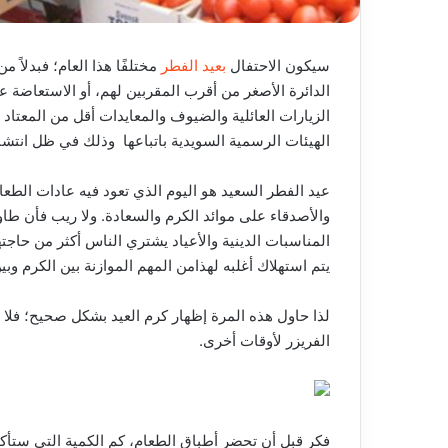
سيكون الاحتفال
بعيد الفطر
مختلفًا هذا العام؛ فبدلاً 
الدائرة الأصغر من أقرب المقربين لهم، أو الاستعاضة 
اﻟﺰﯾﺎرات اﻟﻌﺎﺋﻠﯿﺔ واﻟﻀﯿﻮف واﻟﻤﻌﺎﯾﺪات أﻗﻞ ﻣﻦ اﻟﻤﻌﺘﺎد
اﻟﻬﯿﺌﺎت اﻟﺮﺳﻤﯿﺔ اﻟﺴﻮﯾﺪﯾﺔ ﺑﺎﺗﺒﺎﻋﻬﺎ
وذلك في ظل انتشار 
ﻋﯿﺪ اﻟﻔﻄﺮ اﻟﺴﻌﯿﺪ
ﻫﻮ اﻟﯿﻮم اﻟﺬي ﺗﻌﻮد ﻓﯿﻪ ﻋﺎدات اﻟﻄ
واﻷﺻﺪﻗﺎء ﻋﻠﻰ ﻣﻮاﺋﺪ اﻟﻜﺮم واﻟﺴﻌﺎدة.
ولا ريب فأن طاو
المناسبات الدينية والأعياد يشتري الناس أكثر من حاجتهم 
يتم استهلاك أغلبه لهذامن المهم الموازنة بين الكرم وب
لذا حاول هذه المرة إظهار كرم العيد بشكل صحيح؛ فلا تر
الفريزر لأوقات أخرى.
فكر قبل أن تحضر أطباق الطعام، كم الكمية التي ستأكله