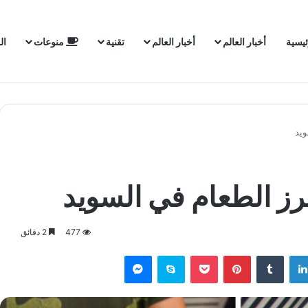
ئيسية
أخبار العالم
أخبار العالم
تقنية
منوعات
ال
ويد
رز الطعام في السويد
477
2 دقائق
لينكدإن
‏Tumblr
بينتيريست
‫Pocket
سكايب
ماسنجر