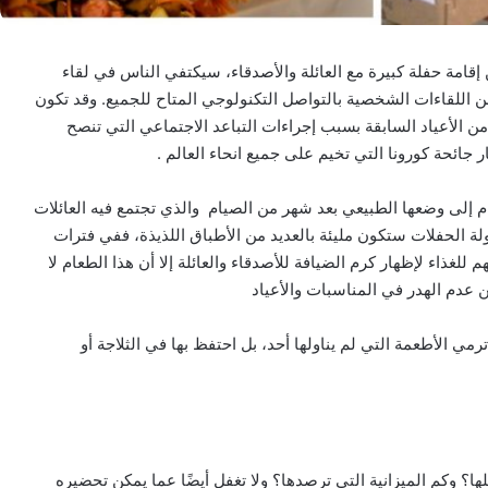
من إقامة حفلة كبيرة مع العائلة والأصدقاء، سيكتفي الناس في لقاء
عن اللقاءات الشخصية بالتواصل التكنولوجي المتاح للجميع.
وﻗﺪ ﺗﻜﻮن
 من اﻷﻋﯿﺎد اﻟﺴﺎﺑﻘﺔ
ﺑﺴﺒﺐ إﺟﺮاءات اﻟﺘﺒﺎﻋﺪ اﻻﺟﺘﻤﺎﻋﻲ اﻟﺘﻲ ﺗﻨﺼﺢ
جائحة كورونا التي تخيم على جميع انحاء العالم .
ﻌﺎم إﻟﻰ وﺿﻌﻬﺎ اﻟﻄﺒﯿﻌﻲ ﺑﻌﺪ ﺷﻬﺮ ﻣﻦ اﻟﺼﯿﺎم
واﻟﺬي ﺗﺠﺘﻤﻊ ﻓﯿﻪ اﻟﻌﺎﺋﻼت
لة الحفلات ستكون مليئة بالعديد من الأطباق اللذيذة، ففي فترات
للغذاء لإظهار كرم الضيافة للأصدقاء والعائلة إلا أن هذا الطعام لا
ين عدم الهدر في المناسبات والأعياد
مي الأطعمة التي لم يناولها أحد، بل احتفظ بها في الثلاجة أو
ا؟ وكم الميزانية التي ترصدها؟ ولا تغفل أيضًا عما يمكن تحضيره