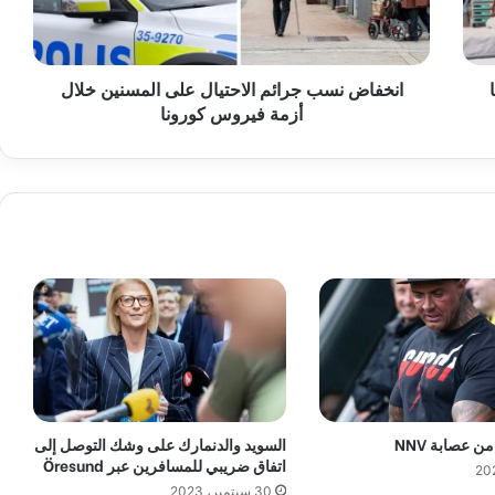
ن
س
ب
انخفاض نسب جرائم الاحتيال على المسنين خلال
ج
أزمة فيروس كورونا
ر
ا
ئ
م
ا
ل
ا
ح
ت
ي
ا
ل
ع
ل
ى
ن عصابة NNV
السويد والدنمارك على وشك التوصل إلى
ا
اتفاق ضريبي للمسافرين عبر Öresund
ل
30 سبتمبر، 2023