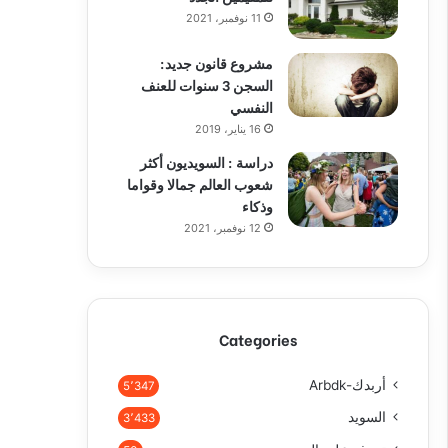
11 نوفمبر، 2021
مشروع قانون جديد:
السجن 3 سنوات للعنف
النفسي
16 يناير، 2019
دراسة : السويديون أكثر
شعوب العالم جمالا وقواما
وذكاء
12 نوفمبر، 2021
Categories
أربدك-Arbdk
5٬347
السويد
3٬433