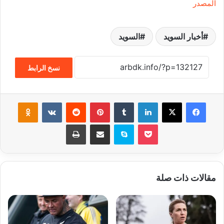
المصدر
أخبار السويد
السويد
نسخ الرابط
فيسبوك
‫X
لينكدإن
‏Tumblr
بينتيريست
‏Reddit
‏VKontakte
Odnoklassniki
‫Pocket
سكايب
مشاركة عبر البريد
طباعة
مقالات ذات صلة