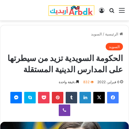
القائمة
بحث عن
تسجيل الدخول
الرئيسية
/
السويد
السويد
الحكومة السويدية تزيد من سيطرتها
على المدارس الدينية المستقلة
6 فبراير، 2022
832
دقيقة واحدة
فيسبوك
‫X
لينكدإن
‏Tumblr
بينتيريست
‫Pocket
سكايب
ماسنجر
ڤايبر