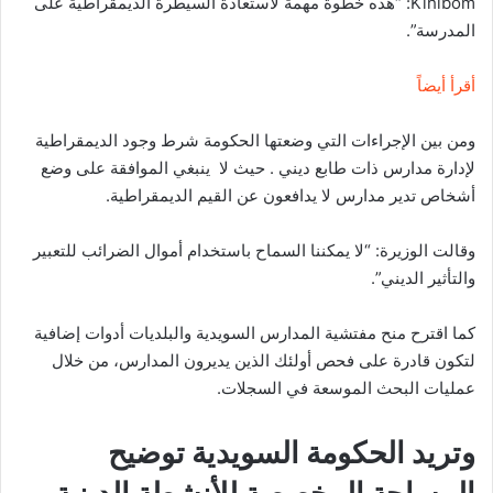
Kihlbom: “هذه خطوة مهمة لاستعادة السيطرة الديمقراطية على
المدرسة”.
أقرأ أيضاً
ومن بين الإجراءات التي وضعتها الحكومة شرط وجود الديمقراطية
لإدارة مدارس ذات طابع ديني . حيث لا ينبغي الموافقة على وضع
أشخاص تدير مدارس لا يدافعون عن القيم الديمقراطية.
وقالت الوزيرة: “لا يمكننا السماح باستخدام أموال الضرائب للتعبير
والتأثير الديني”.
كما اقترح منح مفتشية المدارس السويدية والبلديات أدوات إضافية
لتكون قادرة على فحص أولئك الذين يديرون المدارس، من خلال
عمليات البحث الموسعة في السجلات.
وتريد الحكومة السويدية توضيح
المساحة المخصصة للأنشطة الدينية