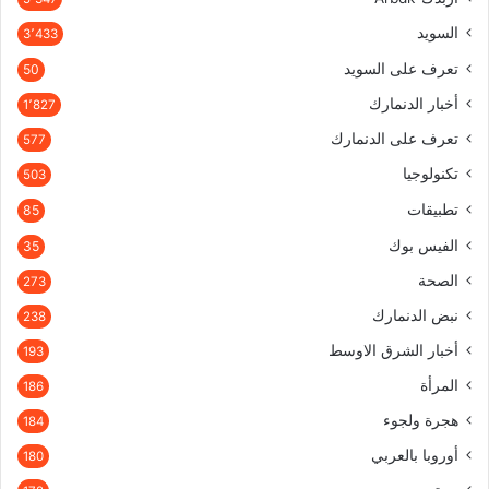
السويد
3٬433
تعرف على السويد
50
أخبار الدنمارك
1٬827
تعرف على الدنمارك
577
تكنولوجيا
503
تطبيقات
85
الفيس بوك
35
الصحة
273
نبض الدنمارك
238
أخبار الشرق الاوسط
193
المرأة
186
هجرة ولجوء
184
أوروبا بالعربي
180