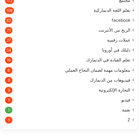
مجتمع
172
تعلم اللغة الدنماركية
109
facebook
82
الربح من الأنترنت
71
عملات رقمية
27
دليلك في أوروبا
24
تعلم القيادة في الدنمارك
15
معلومات مهمة لضمان النجاح العملي
6
فيديوهات من الدنمارك
3
التجارة الإلكترونية
3
فيديو
1
تقنية
1
Z
1