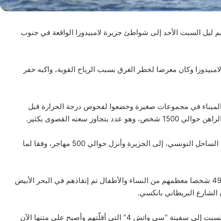
م ليل السبت الأحد إلى شواطئ جزيرة لامبيدوزا الواقعة في جنوب
ة لامبيدوزا وكان معرضا لخطر الغرق بسبب الرياح القوية، واكبه خفر
ي الميناء في مجموعات صغيرة وخضعوا لفحوص درجة الحرارة قبل
وز سعته القصوى بكثير.
صغيرا، معظمها من الساحل التونسي، إلى الجزيرة وأنزل حوالي 500 مهاجر، وفقا لما
كما نقل خفر السواحل الإيطالي إلى لامبيدوزا السبت، 49 شخصا معظمهم من النساء والأطفال تم إنقاذهم في البحر الأبيض
الشارع البريطاني بانكسي.
وقد نقل جميع الركاب الآخرين على هذا القارب مساء السبت إلى سفينة “سي واتش 4” التي أقلّتهم وأصبح على متنها الآن