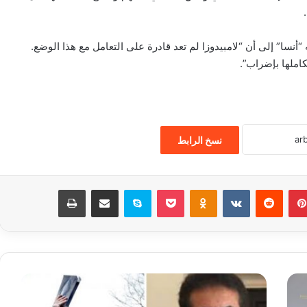
 “أنسا” إلى أن “لامبيدوزا لم تعد قادرة على التعامل مع هذا الوضع.
كاملها بإضراب”.
نسخ الرابط
بينتيريست
‏Reddit
‏VKontakte
Odnoklassniki
‫Pocket
سكايب
مشاركة عبر البريد
طباعة
ب
ا