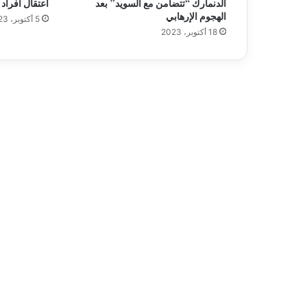
الدنمارك “تتضامن مع السويد” بعد
اعتقال أفراد م
و
الهجوم الإرهابي
5 أكتوبر، 2023
ن
18 أكتوبر، 2023
ا
ف
ي
ا
ل
س
و
ي
د