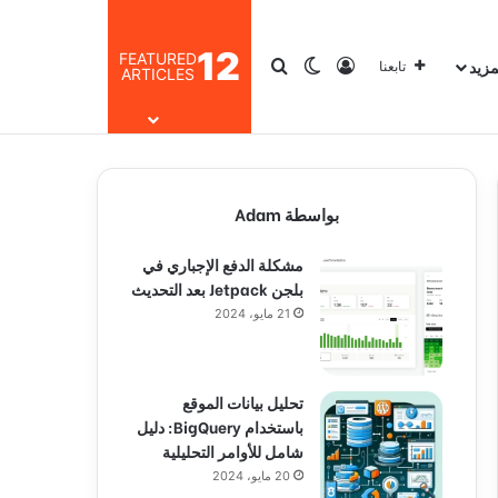
12
FEATURED
مزيد
تسجيل الدخول
بحث عن
الوضع المظلم
تابعنا
ARTICLES
بواسطة Adam
مشكلة الدفع الإجباري في
بلجن Jetpack بعد التحديث
21 مايو، 2024
تحليل بيانات الموقع
باستخدام BigQuery: دليل
شامل للأوامر التحليلية
20 مايو، 2024