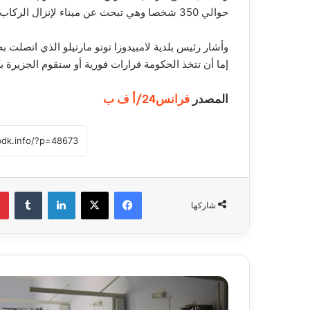
حوالي 350 شخصا وهي تبحث عن ميناء لإنزال الركاب.
وأشار رئيس بلدية لامبيدوزا توتو مارتيلو الذي اتصلت به
إما أن تتخذ الحكومة قرارات فورية أو ستقوم الجزيرة ب
المصدر
فرانس24/أ ف ب
فيسبوك
‫X
لينكدإن
‏Tumblr
شاركها
ت
س