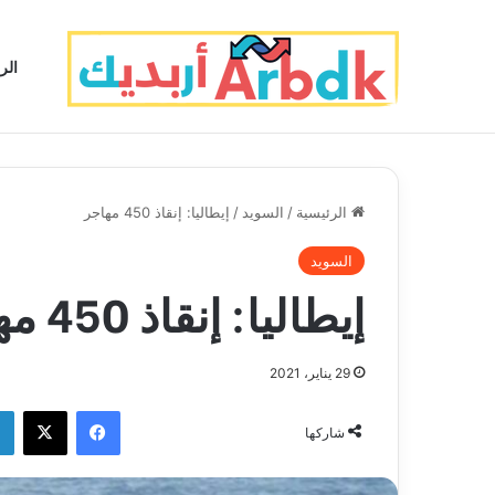
الر
الرئيسية
/
السويد
/
إيطاليا: إنقاذ 450 مهاجر
السويد
إيطاليا: إنقاذ 450 مهاجر
29 يناير، 2021
فيسبوك
‫X
شاركها