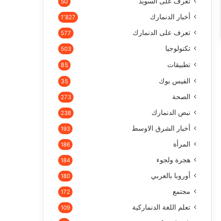
تعرف على السويد
50
أخبار الدنمارك
1٬827
تعرف على الدنمارك
577
تكنولوجيا
503
تطبيقات
85
الفيس بوك
35
الصحة
273
نبض الدنمارك
238
أخبار الشرق الاوسط
193
المرأة
186
هجرة ولجوء
184
أوروبا بالعربي
180
مجتمع
172
تعلم اللغة الدنماركية
109