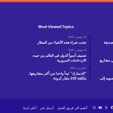
Most Viewed Topics
15 نوفمبر، 2021
لصديقة
تجنب شراء هذه الأشياء من المطار
13 نوفمبر، 2021
تصنيف أسوأ الدول في العالم من حيث
دولار في مشاريع
الازدحامات المرورية
5 فبراير، 2021
“الدنمارك” تبدأ واحدا من أكبر مشاريعها..
سويد إلى
بتكلفة 210 مليار كرونة
‫X
فيسبوك
‫YouTube
انستقرام
أنضم الى فريق العمل
أرسل خبر
أعلن لدينا