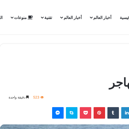
ئيسية
أخبار العالم
أخبار العالم
تقنية
منوعات
ال
523
دقيقة واحدة
لينكدإن
‏Tumblr
بينتيريست
‫Pocket
سكايب
ماسنجر