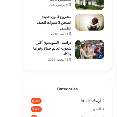
11 نوفمبر، 2021
مشروع قانون جديد:
السجن 3 سنوات للعنف
النفسي
16 يناير، 2019
دراسة : السويديون أكثر
شعوب العالم جمالا وقواما
وذكاء
12 نوفمبر، 2021
Categories
أربدك-Arbdk
5٬347
السويد
3٬433