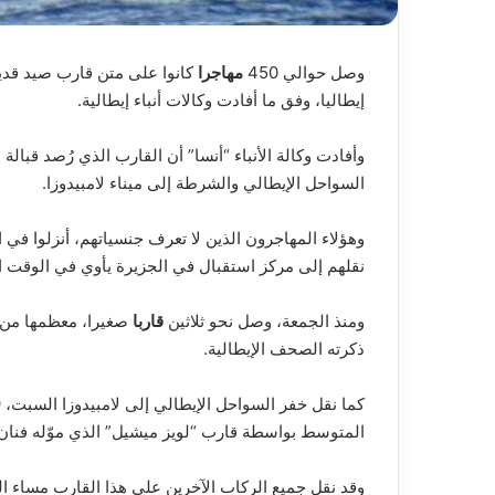
وصل حوالي 450
مهاجرا
كانوا على متن قارب صيد قدي
إيطاليا، وفق ما أفادت وكالات أنباء إيطالية.
وأفادت وكالة الأنباء “أنسا” أن القارب الذي رُصد قبال
السواحل الإيطالي والشرطة إلى ميناء لامبيدوزا.
وهؤلاء المهاجرون الذين لا تعرف جنسياتهم، أنزلوا ف
نقلهم إلى مركز استقبال في الجزيرة يأوي في الوقت الراهن حوالي 1500 شخص، وهو عدد يتجا
ومنذ الجمعة، وصل نحو ثلاثين
قاربا
ذكرته الصحف الإيطالية.
المتوسط بواسطة قارب “لويز ميشيل” الذي موّله فنان 