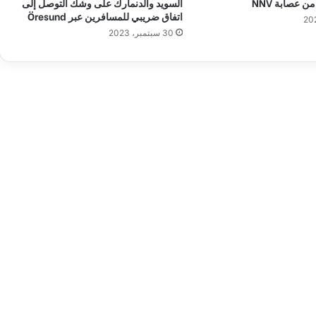
ن عصابة NNV
السويد والدنمارك على وشك التوصل إلى
س
اتفاق ضريبي للمسافرين عبر Öresund
و
30 سبتمبر، 2023
ي
د
و
ا
ل
ن
ر
و
ي
ج