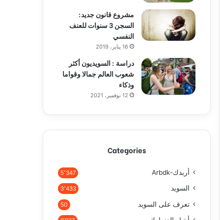
مشروع قانون جديد:
السجن 3 سنوات للعنف
النفسي
16 يناير، 2019
دراسة : السويديون أكثر
شعوب العالم جمالا وقواما
وذكاء
12 نوفمبر، 2021
Categories
أربدك-Arbdk
5٬347
السويد
3٬433
تعرف على السويد
50