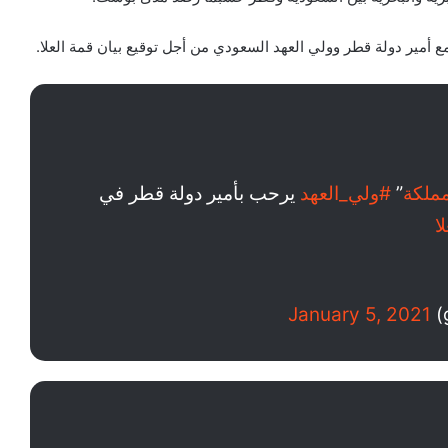
ع أمير دولة قطر وولي العهد السعودي من أجل توقيع بيان قمة العلا.
مملكة
”
#ولي_العهد
يرحب بأمير دولة قطر في
ا
January 5, 2021