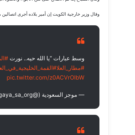
وقال وزير خارجية الكويت إن أمير بلاده أجرى اتصالين م
وسط عبارات “يا الله حيه.. نورت
#ال
#مطار_العلا
#القمة_الخليجية_في_العل
pic.twitter.com/z0ACVrOIbW
— موجز السعودية (@gaya_sa_org)