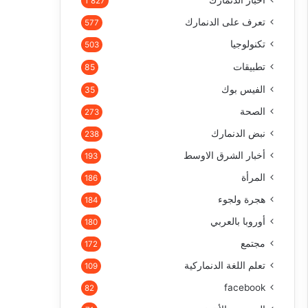
أخبار الدنمارك
1٬827
تعرف على الدنمارك
577
تكنولوجيا
503
تطبيقات
85
الفيس بوك
35
الصحة
273
نبض الدنمارك
238
أخبار الشرق الاوسط
193
المرأة
186
هجرة ولجوء
184
أوروبا بالعربي
180
مجتمع
172
تعلم اللغة الدنماركية
109
facebook
82