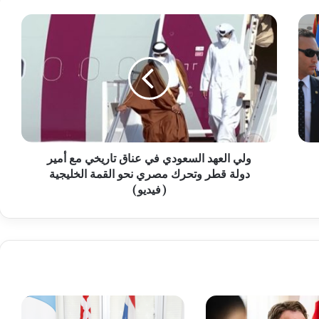
و
ل
ي
ا
ل
ع
ه
د
ا
ولي العهد السعودي في عناق تاريخي مع أمير
ل
دولة قطر وتحرك مصري نحو القمة الخليجية
س
ع
(فيديو)
و
د
ي
ف
ي
ع
ن
ا