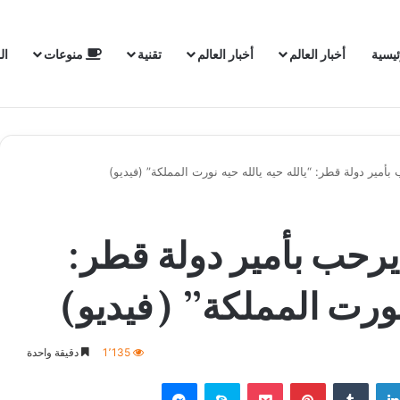
ئيسية
أخبار العالم
أخبار العالم
تقنية
منوعات
ال
أمير دولة قطر: “يالله حيه يالله حيه نورت المملكة” (فيديو)
يرحب بأمير دولة قطر:
 نورت المملكة” (فيديو)
1٬135
دقيقة واحدة
لينكدإن
‏Tumblr
بينتيريست
‫Pocket
سكايب
ماسنجر