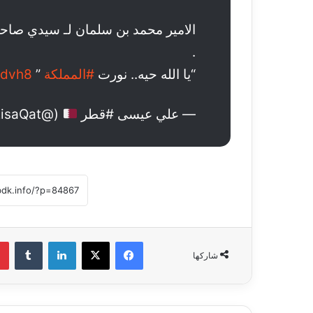
الامير محمد بن سلمان لـ سيدي صاحب
.
“يا الله حيه.. نورت
#المملكة
”
4dvh8
— علي عيسى #قطر
(@AliEisaQat)
فيسبوك
‫X
لينكدإن
‏Tumblr
شاركها