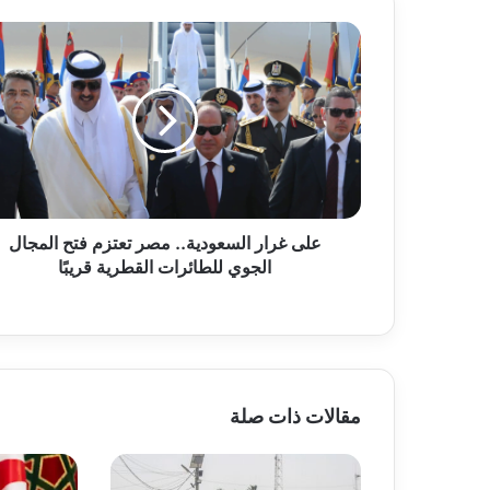
ع
ل
ى
غ
ر
ا
ر
ا
ل
على غرار السعودية.. مصر تعتزم فتح المجال
س
الجوي للطائرات القطرية قريبًا
ع
و
د
ي
ة
.
.
مقالات ذات صلة
م
ص
ر