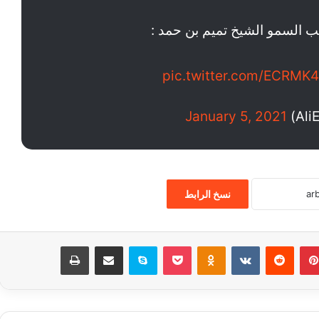
 السمو الشيخ تميم بن حمد :
pic.twitter.com/ECRMK
January 5, 2021
نسخ الرابط
بينتيريست
‏Reddit
‏VKontakte
Odnoklassniki
‫Pocket
سكايب
مشاركة عبر البريد
طباعة