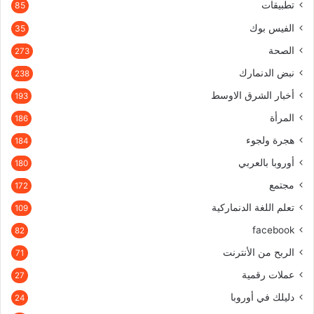
تطبيقات
85
الفيس بوك
35
الصحة
273
نبض الدنمارك
238
أخبار الشرق الاوسط
193
المرأة
186
هجرة ولجوء
184
أوروبا بالعربي
180
مجتمع
172
تعلم اللغة الدنماركية
109
facebook
82
الربح من الأنترنت
71
عملات رقمية
27
دليلك في أوروبا
24