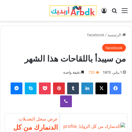
القائمة
بحث عن
تسجيل الدخول
الرئيسية
/
facebook
facebook
من سيبدأ باللقاحات هذا الشهر
1 يناير، 1970
720
دقيقة واحدة
فيسبوك
‫X
لينكدإن
‏Tumblr
بينتيريست
‫Pocket
سكايب
ماسنجر
ڤايبر
عرض سجل التعديلات
الدنمارك من كل