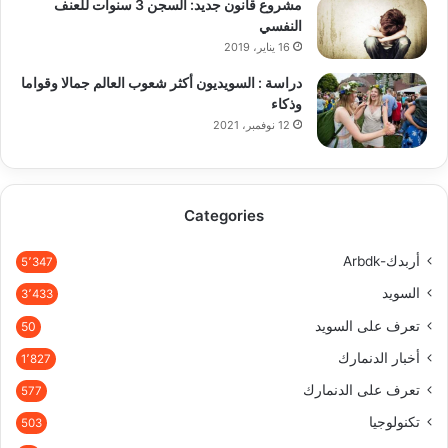
مشروع قانون جديد: السجن 3 سنوات للعنف
النفسي
16 يناير، 2019
دراسة : السويديون أكثر شعوب العالم جمالا وقواما
وذكاء
12 نوفمبر، 2021
Categories
أربدك-Arbdk
5٬347
السويد
3٬433
تعرف على السويد
50
أخبار الدنمارك
1٬827
تعرف على الدنمارك
577
تكنولوجيا
503