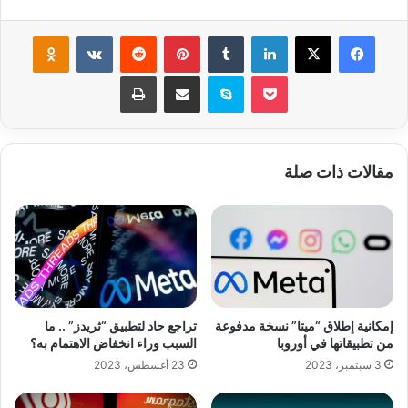
فيسبوك
‫X
لينكدإن
‏Tumblr
بينتيريست
‏Reddit
‏VKontakte
Odnoklassniki
‫Pocket
سكايب
مشاركة عبر البريد
طباعة
مقالات ذات صلة
إمكانية إطلاق “ميتا” نسخة مدفوعة
تراجع حاد لتطبيق “ثريدز” .. ما
من تطبيقاتها في أوروبا
السبب وراء انخفاض الاهتمام به؟
3 سبتمبر، 2023
23 أغسطس، 2023