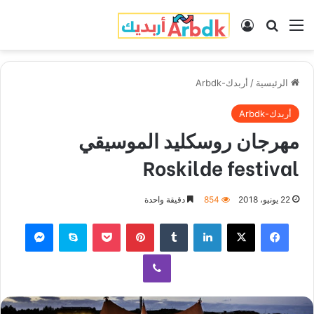
القائمة
بحث عن
تسجيل الدخول
الرئيسية
/
أربدك-Arbdk
أربدك-Arbdk
مهرجان روسكليد الموسيقي
Roskilde festival
22 يونيو، 2018
854
دقيقة واحدة
فيسبوك
‫X
لينكدإن
‏Tumblr
بينتيريست
‫Pocket
سكايب
ماسنجر
ڤايبر