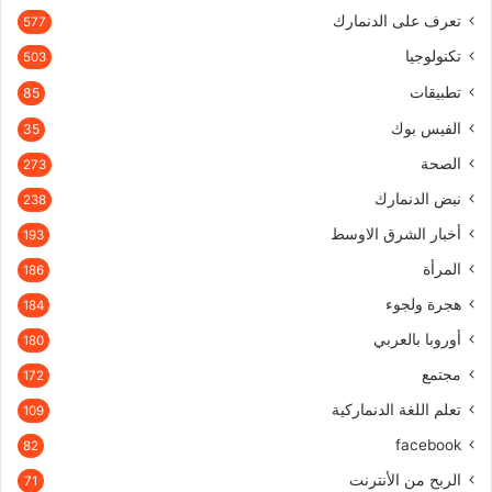
تعرف على الدنمارك
577
تكنولوجيا
503
تطبيقات
85
الفيس بوك
35
الصحة
273
نبض الدنمارك
238
أخبار الشرق الاوسط
193
المرأة
186
هجرة ولجوء
184
أوروبا بالعربي
180
مجتمع
172
تعلم اللغة الدنماركية
109
facebook
82
الربح من الأنترنت
71