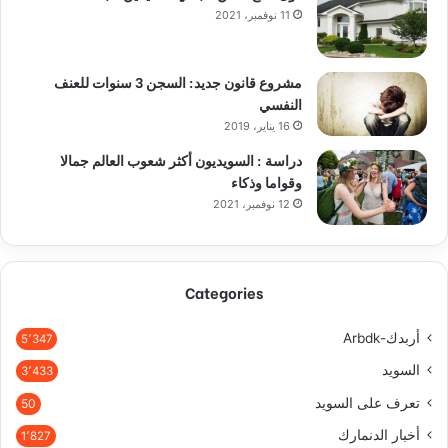
11 نوفمبر، 2021
مشروع قانون جديد: السجن 3 سنوات للعنف
النفسي
16 يناير، 2019
دراسة : السويديون أكثر شعوب العالم جمالا
وقواما وذكاء
12 نوفمبر، 2021
Categories
أربدك-Arbdk
5٬347
السويد
3٬433
تعرف على السويد
50
أخبار الدنمارك
1٬827