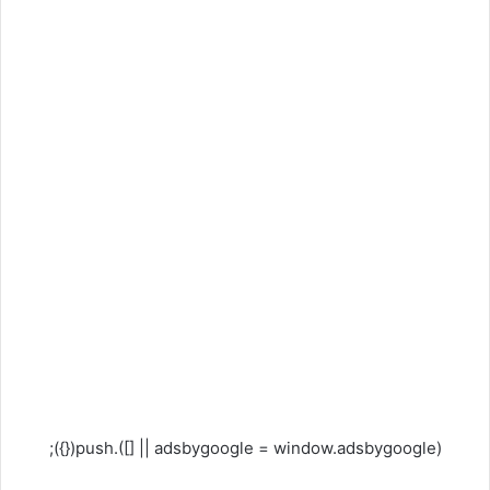
(adsbygoogle = window.adsbygoogle || []).push({});