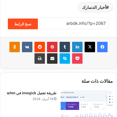
أخبار الدنمارك
نسخ الرابط
فيسبوك
‫X
لينكدإن
‏Tumblr
بينتيريست
‏Reddit
‏VKontakte
Odnoklassniki
‫Pocket
سكايب
مشاركة عبر البريد
طباعة
مقالات ذات صلة
طريقة تفعيل imagick في whm
19 أبريل، 2024