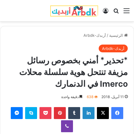
القائمة
بحث عن
تسجيل الدخول
الرئيسية
/
أربدك-Arbdk
أربدك-Arbdk
*تحذير* أمني بخصوص رسائل
مزيفة تنتحل هوية سلسلة محلات
Imerco في الدنمارك
11 أبريل، 2018
638
دقيقة واحدة
فيسبوك
‫X
لينكدإن
‏Tumblr
بينتيريست
‫Pocket
سكايب
ماسنجر
ڤايبر