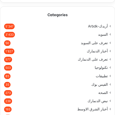
Categories
أربدك-Arbdk
5٬347
السويد
3٬433
تعرف على السويد
50
أخبار الدنمارك
1٬827
تعرف على الدنمارك
577
تكنولوجيا
503
تطبيقات
85
الفيس بوك
35
الصحة
273
نبض الدنمارك
238
أخبار الشرق الاوسط
193