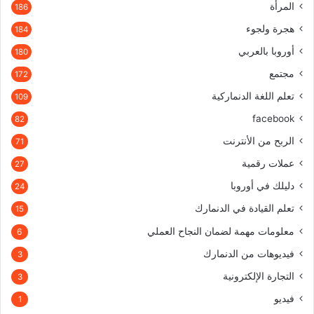
المرأة
186
هجرة ولجوء
184
أوروبا بالعربي
180
مجتمع
172
تعلم اللغة الدنماركية
109
facebook
82
الربح من الأنترنت
71
عملات رقمية
27
دليلك في أوروبا
24
تعلم القيادة في الدنمارك
15
معلومات مهمة لضمان النجاح العملي
6
فيديوهات من الدنمارك
3
التجارة الإلكترونية
3
فيديو
1