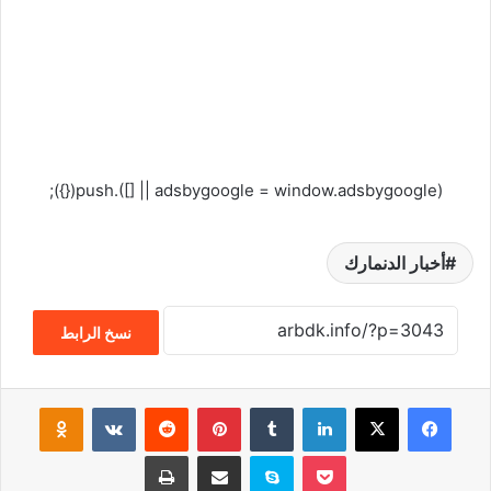
(adsbygoogle = window.adsbygoogle || []).push({});
أخبار الدنمارك
نسخ الرابط
فيسبوك
‫X
لينكدإن
‏Tumblr
بينتيريست
‏Reddit
‏VKontakte
Odnoklassniki
‫Pocket
سكايب
مشاركة عبر البريد
طباعة