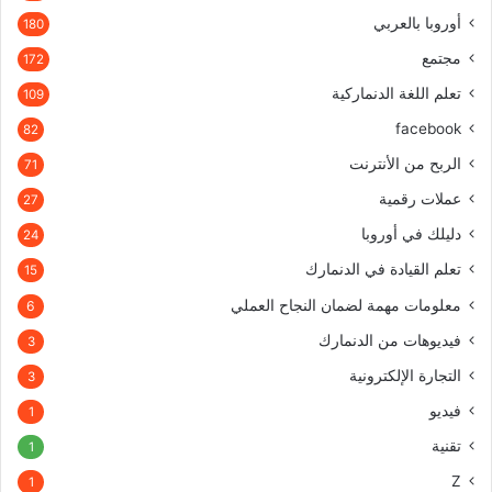
أوروبا بالعربي
180
مجتمع
172
تعلم اللغة الدنماركية
109
facebook
82
الربح من الأنترنت
71
عملات رقمية
27
دليلك في أوروبا
24
تعلم القيادة في الدنمارك
15
معلومات مهمة لضمان النجاح العملي
6
فيديوهات من الدنمارك
3
التجارة الإلكترونية
3
فيديو
1
تقنية
1
Z
1