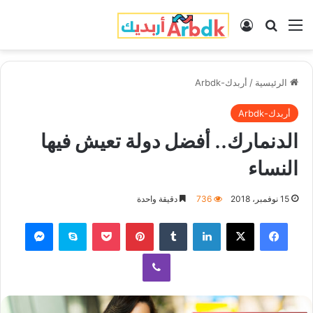
القائمة
بحث عن
تسجيل الدخول
الرئيسية
/
أربدك-Arbdk
أربدك-Arbdk
الدنمارك.. أفضل دولة تعيش فيها
النساء
15 نوفمبر، 2018
736
دقيقة واحدة
فيسبوك
‫X
لينكدإن
‏Tumblr
بينتيريست
‫Pocket
سكايب
ماسنجر
ڤايبر