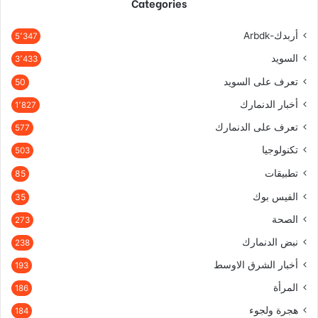
Categories
أربدك-Arbdk
5٬347
السويد
3٬433
تعرف على السويد
50
أخبار الدنمارك
1٬827
تعرف على الدنمارك
577
تكنولوجيا
503
تطبيقات
85
الفيس بوك
35
الصحة
273
نبض الدنمارك
238
أخبار الشرق الاوسط
193
المرأة
186
هجرة ولجوء
184