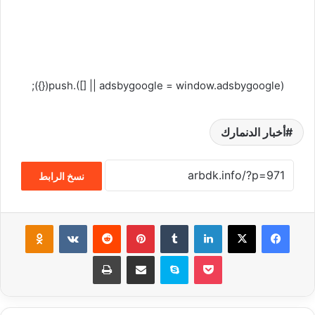
(adsbygoogle = window.adsbygoogle || []).push({});
أخبار الدنمارك
نسخ الرابط
فيسبوك
‫X
لينكدإن
‏Tumblr
بينتيريست
‏Reddit
‏VKontakte
Odnoklassniki
‫Pocket
سكايب
مشاركة عبر البريد
طباعة