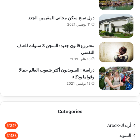
دول تمنح سكن مجاني للمقيمين الجدد
11 نوفمبر، 2021
مشروع قانون جديد: السجن 3 سنوات للعنف
النفسي
16 يناير، 2019
دراسة : السويديون أكثر شعوب العالم جمالا
وقواما وذكاء
12 نوفمبر، 2021
Categories
أربدك-Arbdk
5٬347
السويد
3٬433