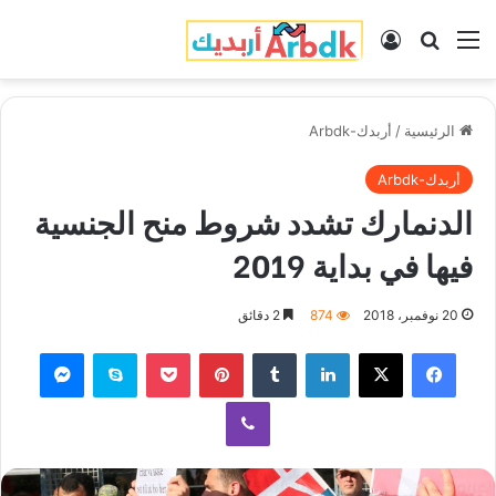
القائمة
بحث عن
تسجيل الدخول
الرئيسية
/
أربدك-Arbdk
أربدك-Arbdk
الدنمارك تشدد شروط منح الجنسية
فيها في بداية 2019
20 نوفمبر، 2018
874
2 دقائق
فيسبوك
‫X
لينكدإن
‏Tumblr
بينتيريست
‫Pocket
سكايب
ماسنجر
ڤايبر