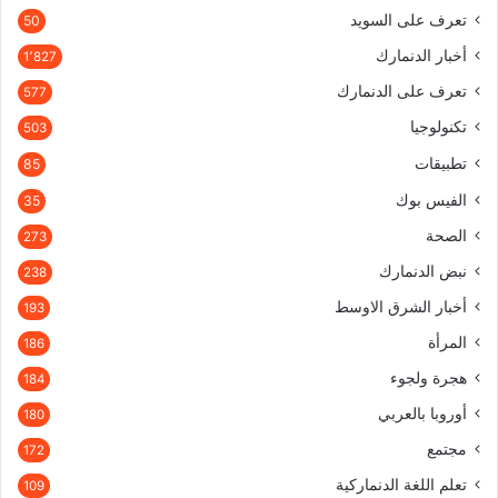
تعرف على السويد
50
أخبار الدنمارك
1٬827
تعرف على الدنمارك
577
تكنولوجيا
503
تطبيقات
85
الفيس بوك
35
الصحة
273
نبض الدنمارك
238
أخبار الشرق الاوسط
193
المرأة
186
هجرة ولجوء
184
أوروبا بالعربي
180
مجتمع
172
تعلم اللغة الدنماركية
109