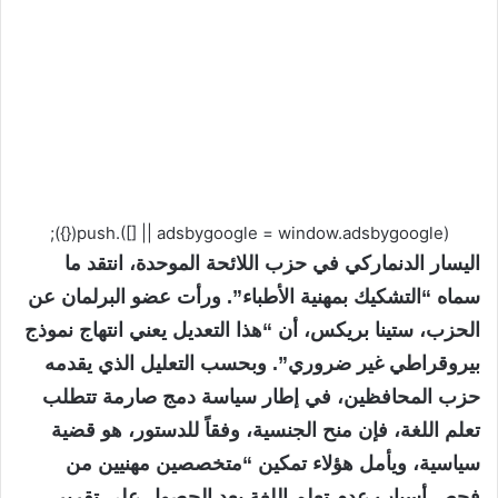
(adsbygoogle = window.adsbygoogle || []).push({});
اليسار الدنماركي في حزب اللائحة الموحدة، انتقد ما
سماه “التشكيك بمهنية الأطباء”. ورأت عضو البرلمان عن
الحزب، ستينا بريكس، أن “هذا التعديل يعني انتهاج نموذج
بيروقراطي غير ضروري”. وبحسب التعليل الذي يقدمه
حزب المحافظين، في إطار سياسة دمج صارمة تتطلب
تعلم اللغة، فإن منح الجنسية، وفقاً للدستور، هو قضية
سياسية، ويأمل هؤلاء تمكين “متخصصين مهنيين من
فحص أسباب عدم تعلم اللغة بعد الحصول على تقرير