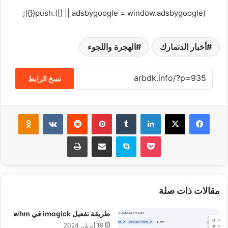
(adsbygoogle = window.adsbygoogle || []).push({});
أخبار الدنمارك
الهجرة واللجوء
نسخ الرابط
فيسبوك
‫X
لينكدإن
‏Tumblr
بينتيريست
‏Reddit
‏VKontakte
Odnoklassniki
‫Pocket
سكايب
مشاركة عبر البريد
طباعة
مقالات ذات صلة
طريقة تفعيل imagick في whm
19 أبريل، 2024