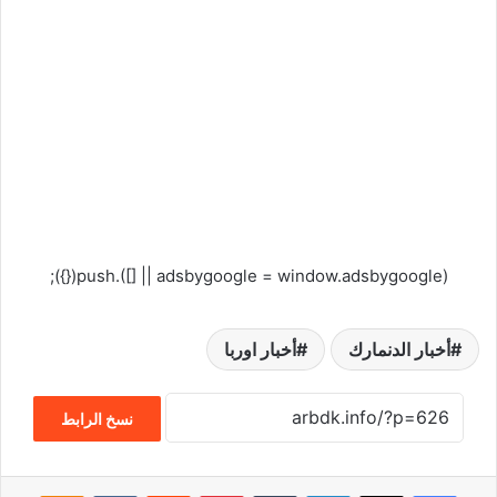
(adsbygoogle = window.adsbygoogle || []).push({});
أخبار الدنمارك
أخبار اوربا
نسخ الرابط
فيسبوك
‫X
لينكدإن
‏Tumblr
بينتيريست
‏Reddit
‏VKontakte
Odnoklassniki