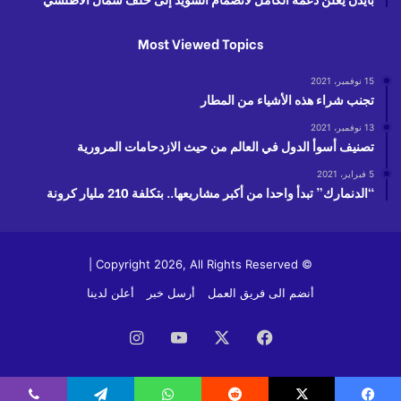
Most Viewed Topics
15 نوفمبر، 2021
تجنب شراء هذه الأشياء من المطار
13 نوفمبر، 2021
تصنيف أسوأ الدول في العالم من حيث الازدحامات المرورية
5 فبراير، 2021
“الدنمارك” تبدأ واحدا من أكبر مشاريعها.. بتكلفة 210 مليار كرونة
© Copyright 2026, All Rights Reserved |
أنضم الى فريق العمل
أرسل خبر
أعلن لدينا
فيسبوك
‫X
‫YouTube
انستقرام