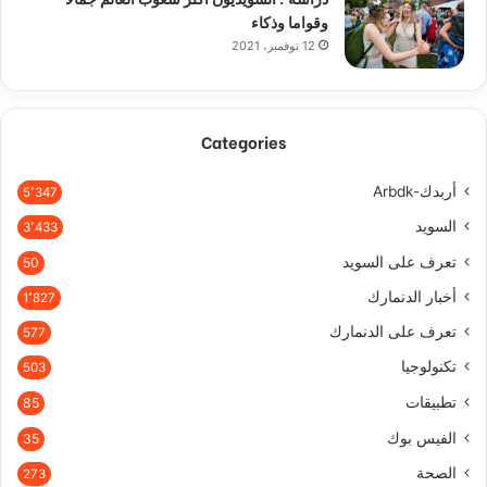
وقواما وذكاء
12 نوفمبر، 2021
Categories
أربدك-Arbdk
5٬347
السويد
3٬433
تعرف على السويد
50
أخبار الدنمارك
1٬827
تعرف على الدنمارك
577
تكنولوجيا
503
تطبيقات
85
الفيس بوك
35
الصحة
273