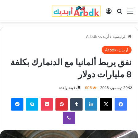
القائمة
بحث عن
تسجيل الدخول
الرئيسية
/
أربدك-Arbdk
أربدك-Arbdk
نفق يربط ألمانيا مع الدنمارك بكلفة
8 مليارات دولار
29 ديسمبر، 2018
908
دقيقة واحدة
فيسبوك
‫X
لينكدإن
‏Tumblr
بينتيريست
‫Pocket
سكايب
ماسنجر
ڤايبر