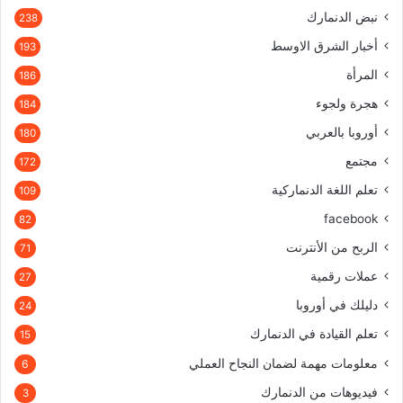
نبض الدنمارك
238
أخبار الشرق الاوسط
193
المرأة
186
هجرة ولجوء
184
أوروبا بالعربي
180
مجتمع
172
تعلم اللغة الدنماركية
109
facebook
82
الربح من الأنترنت
71
عملات رقمية
27
دليلك في أوروبا
24
تعلم القيادة في الدنمارك
15
معلومات مهمة لضمان النجاح العملي
6
فيديوهات من الدنمارك
3